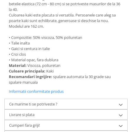
betelie elastica (72 cm - 80 cm) si se potriveste masurilor de la 36
la 40.
Culoarea kaki este placuta si versatila. Persoanele care aleg sa
poarte kaki sunt echilibrate, generoase si deschise la nou.
Modelul are 162 cm.
• Compozitie: 50% viscoza, 50% poliuretan
• Talie inalta
• Gaici si centura in talie
• Croi clos
• Material opac, fara dublura
Material:
Viscoza, poliuretan
Culoare principala:
Kaki
Recomandari ingrijire:
spalare automata la 30 grade sau
spalare manuala
Informatii conformitate produs
Ce marime ti se potriveste ?
Livrare si plata
Cumperi fara griji!