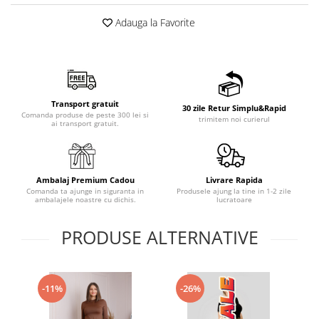
Adauga la Favorite
Transport gratuit
30 zile Retur Simplu&Rapid
Comanda produse de peste 300 lei si
trimitem noi curierul
ai transport gratuit.
Ambalaj Premium Cadou
Livrare Rapida
Comanda ta ajunge in siguranta in
Produsele ajung la tine in 1-2 zile
ambalajele noastre cu dichis.
lucratoare
PRODUSE ALTERNATIVE
-11%
-26%