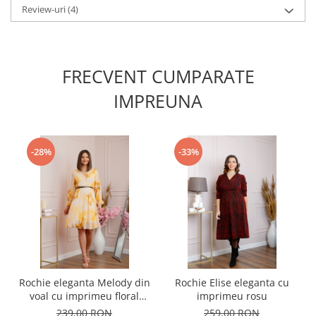
Review-uri
(4)
FRECVENT CUMPARATE
IMPREUNA
-28%
-33%
Rochie eleganta Melody din
Rochie Elise eleganta cu
voal cu imprimeu floral
imprimeu rosu
galben si bust petrecut
239,00 RON
259,00 RON