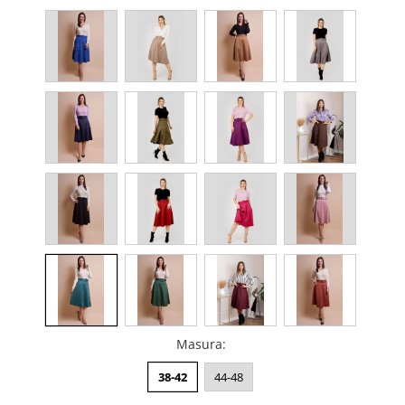
Masura
:
38-42
44-48