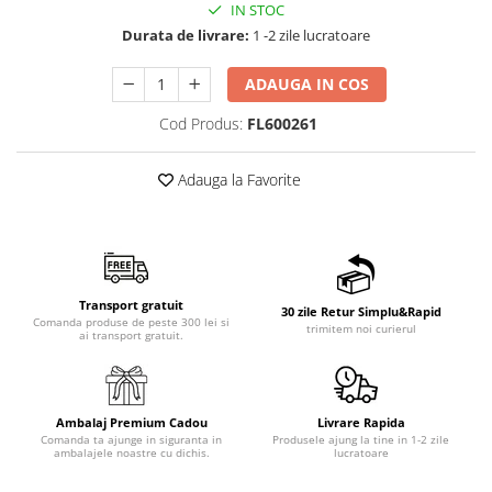
IN STOC
Durata de livrare:
1 -2 zile lucratoare
ADAUGA IN COS
Cod Produs:
FL600261
Adauga la Favorite
Transport gratuit
30 zile Retur Simplu&Rapid
Comanda produse de peste 300 lei si
trimitem noi curierul
ai transport gratuit.
Ambalaj Premium Cadou
Livrare Rapida
Comanda ta ajunge in siguranta in
Produsele ajung la tine in 1-2 zile
ambalajele noastre cu dichis.
lucratoare