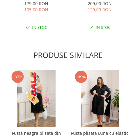
cu funda - Negru
Albastru
179,00 RON
209,00 RON
105,00 RON
129,00 RON
IN STOC
IN STOC
PRODUSE SIMILARE
-37%
-19%
Fusta neagra plisata din
Fusta plisata Luna cu elastic