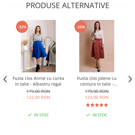
PRODUSE ALTERNATIVE
-32%
-26%
Fusta clos Annie cu curea
Fusta clos Jolene cu
Fu
in talie - Albastru regal
centura in talie -
i
Caramiziu
179,00 RON
179,00 RON
122,00 RON
133,00 RON
IN STOC
IN STOC