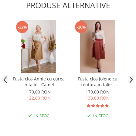
PRODUSE ALTERNATIVE
-32%
-26%
Fusta clos Annie cu curea
Fusta clos Jolene cu
Fu
in talie - Camel
centura in talie -
c
Caramiziu
179,00 RON
179,00 RON
122,00 RON
133,00 RON
IN STOC
IN STOC