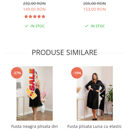
imprimeu floral si cordon in
232,00 RON
205,00 RON
talie
149,00 RON
153,00 RON
IN STOC
IN STOC
PRODUSE SIMILARE
-37%
-19%
Fusta neagra plisata din
Fusta plisata Luna cu elastic