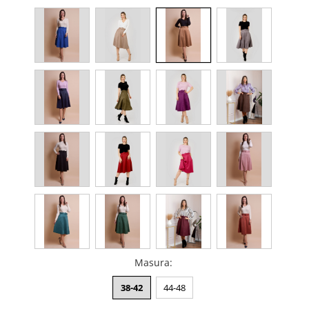
Masura
:
38-42
44-48