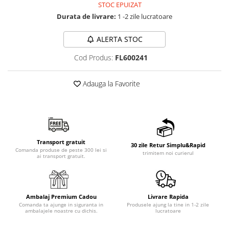
STOC EPUIZAT
Durata de livrare:
1 -2 zile lucratoare
ALERTA STOC
Cod Produs:
FL600241
Adauga la Favorite
Transport gratuit
30 zile Retur Simplu&Rapid
Comanda produse de peste 300 lei si
trimitem noi curierul
ai transport gratuit.
Ambalaj Premium Cadou
Livrare Rapida
Comanda ta ajunge in siguranta in
Produsele ajung la tine in 1-2 zile
ambalajele noastre cu dichis.
lucratoare