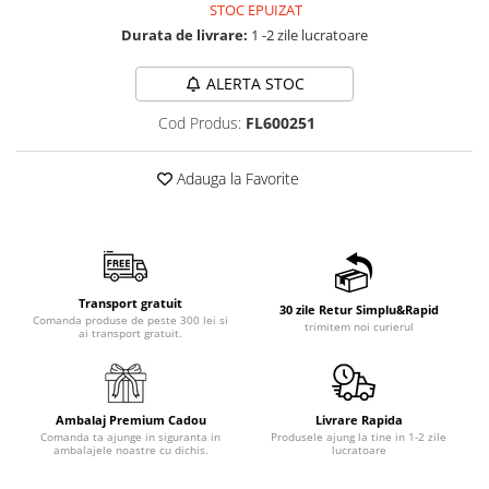
STOC EPUIZAT
Durata de livrare:
1 -2 zile lucratoare
ALERTA STOC
Cod Produs:
FL600251
Adauga la Favorite
Transport gratuit
30 zile Retur Simplu&Rapid
Comanda produse de peste 300 lei si
trimitem noi curierul
ai transport gratuit.
Ambalaj Premium Cadou
Livrare Rapida
Comanda ta ajunge in siguranta in
Produsele ajung la tine in 1-2 zile
ambalajele noastre cu dichis.
lucratoare