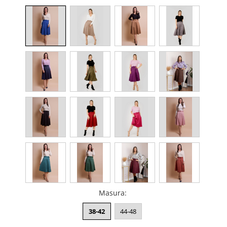
Masura
:
38-42
44-48