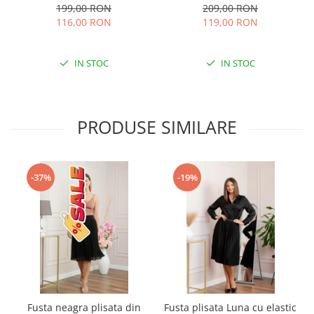
albastru
Georgia
199,00 RON
209,00 RON
116,00 RON
119,00 RON
IN STOC
IN STOC
PRODUSE SIMILARE
-37%
-19%
Fusta neagra plisata din
Fusta plisata Luna cu elastic