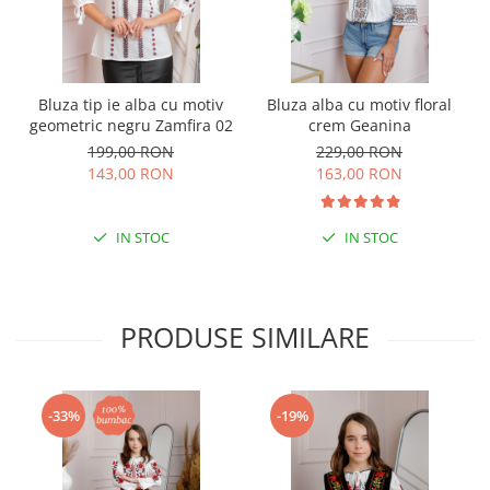
Bluza tip ie alba cu motiv
Bluza alba cu motiv floral
geometric negru Zamfira 02
crem Geanina
199,00 RON
229,00 RON
143,00 RON
163,00 RON
IN STOC
IN STOC
PRODUSE SIMILARE
-33%
-19%