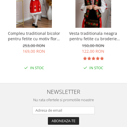
Compleu traditional bicolor
Vesta traditionala neagra
pentru fetite cu motiv floral
pentru fetite cu broderie
rosu Emilia
florala rosie Sonia 02
253,00 RON
150,00 RON
169,00 RON
122,00 RON
IN STOC
IN STOC
NEWSLETTER
Nu rata ofertele si promotiile noastre