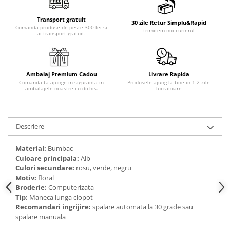
Transport gratuit
30 zile Retur Simplu&Rapid
Comanda produse de peste 300 lei si
trimitem noi curierul
ai transport gratuit.
Ambalaj Premium Cadou
Livrare Rapida
Comanda ta ajunge in siguranta in
Produsele ajung la tine in 1-2 zile
ambalajele noastre cu dichis.
lucratoare
Descriere
Material:
Bumbac
Culoare principala:
Alb
Culori secundare:
rosu, verde, negru
Motiv:
floral
Broderie:
Computerizata
Tip:
Maneca lunga clopot
Recomandari ingrijire:
spalare automata la 30 grade sau
spalare manuala