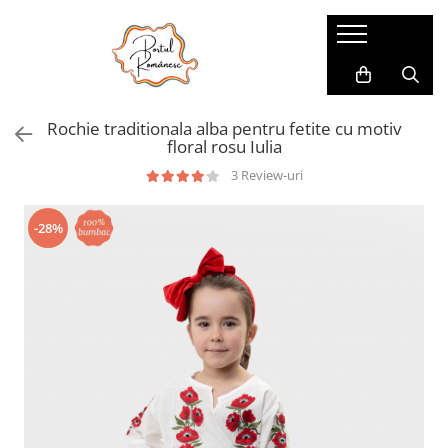
Pijamale
Imbracaminte copii
Pijamale Dama
Imbracaminte Fetite
Rochie traditionala alba pentru fetite cu motiv
Pijamale Dama Marimi Mari
Imbracaminte Baieti
floral rosu Iulia
Halate
3 Review-uri
Pijamale Baieti
-28%
Pijamale Fetite