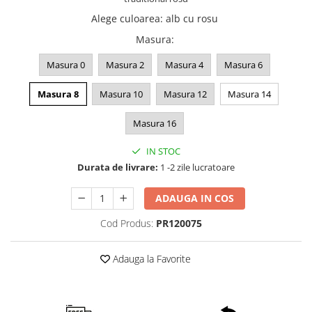
Alege culoarea
:
alb cu rosu
Masura
:
Masura 0
Masura 2
Masura 4
Masura 6
Masura 8
Masura 10
Masura 12
Masura 14
Masura 16
IN STOC
Durata de livrare:
1 -2 zile lucratoare
ADAUGA IN COS
Cod Produs:
PR120075
Adauga la Favorite