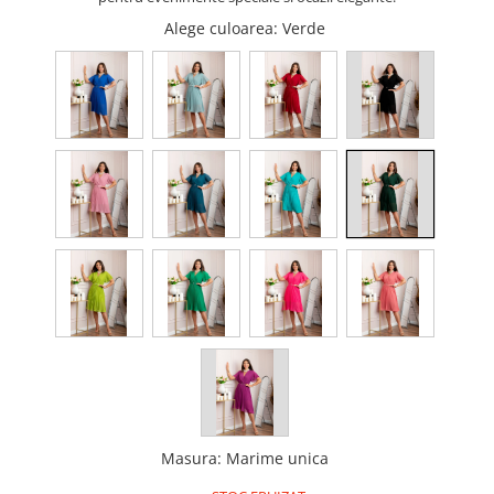
Alege culoarea
: Verde
Masura
:
Marime unica