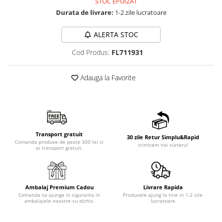
STOC EPUIZAT
Durata de livrare:
1-2 zile lucratoare
ALERTA STOC
Cod Produs:
FL711931
Adauga la Favorite
Transport gratuit
30 zile Retur Simplu&Rapid
Comanda produse de peste 300 lei si
trimitem noi curierul
ai transport gratuit.
Ambalaj Premium Cadou
Livrare Rapida
Comanda ta ajunge in siguranta in
Produsele ajung la tine in 1-2 zile
ambalajele noastre cu dichis.
lucratoare