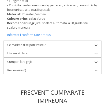
• Lungime midi
• Potrivita pentru evenimente, petreceri, aniversari, cununii civile,
botezuri sau alte ocazii speciale
Material:
Poliester, Viscoza
Culoare principala:
Verde
Recomandari ingrijire:
spalare automata la 30 grade sau
spalare manuala
Informatii conformitate produs
Ce marime ti se potriveste ?
Livrare si plata
Cumperi fara griji!
Review-uri
(0)
FRECVENT CUMPARATE
IMPREUNA