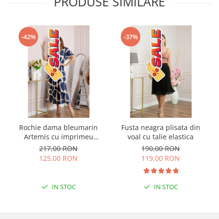
PRODUSE SIMILARE
-42%
-37%
Rochie dama bleumarin
Fusta neagra plisata din
Artemis cu imprimeu
voal cu talie elastica
abstract si cordon in talie
217,00 RON
190,00 RON
125,00 RON
119,00 RON
IN STOC
IN STOC