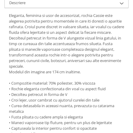
Descriere
Eleganta, feminina si usor de accesorizat, rochia Cassie este
alegerea potrivita pentru momentele in care iti doresti o aparitie
rafinata. Croiul pune discret in valoare silueta, iar voalul cu cadere
fluida ofera lejeritate si un aspect delicat la fiecare miscare.
Decolteul petrecut in forma de V alungeste vizual linia gatului, in
timp ce cureaua din talie accentueaza frumos silueta. Fusta
plisata si manecile vaporoase completeaza designul elegant,
transformand aceasta rochie intr-o alegere potrivita pentru
petreceri, cununii civile, botezuri, aniversari sau alte evenimente
speciale.
Modelul din imagine are 174 cm inaltime.
• Compozitie material: 70% poliester, 30% viscoza
• Rochie eleganta confectionata din voal cu aspect fluid
• Decolteu petrecut in forma de V
• Croi lejer, usor cambrat cu ajutorul curelei din talie
• Curea detasabila in aceeasi nuanta, prevazuta cu catarama
metalica
• Fusta plisata cu cadere ampla si eleganta
• Maneci vaporoase tip fluture, pentru un plus de lejeritate
• Captuseala la interior pentru confort si opacitate