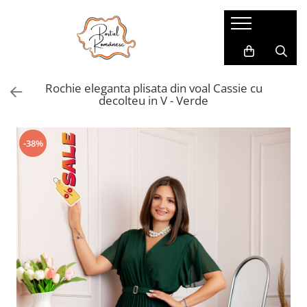
Pijamale
Imbracaminte copii
Pijamale Dama
Imbracaminte Fetite
Rochie eleganta plisata din voal Cassie cu
Pijamale Dama Marimi Mari
Imbracaminte Baieti
decolteu in V - Verde
Halate
Pijamale Baieti
-38%
Pijamale Fetite