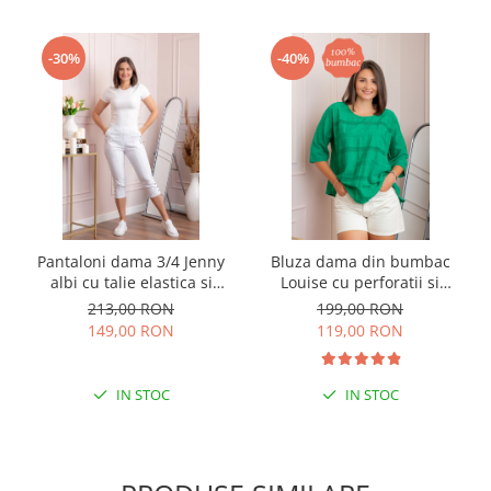
-30%
-40%
Pantaloni dama 3/4 Jenny
Bluza dama din bumbac
albi cu talie elastica si
Louise cu perforatii si
fermoare decorative
buzunar - Verde
213,00 RON
199,00 RON
149,00 RON
119,00 RON
IN STOC
IN STOC