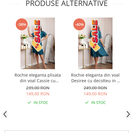
PRODUSE ALTERNATIVE
-38%
-40%
Rochie eleganta plisata
Rochie eleganta din voal
Ro
din voal Cassie cu
Desiree cu decolteu in V
De
decolteu in V - Turcoaz
si curea - Turcoaz
si
239,00 RON
249,00 RON
149,00 RON
149,00 RON
IN STOC
IN STOC