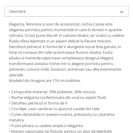
Descriere
Eleganta, feminina si usor de accesorizat, rochia Cassie este
alegerea potrivita pentru momentele in care iti doresti o aparitie
rafinata. Croiul pune discret in valoare silueta, iar voalul cu cadere
fluida ofera lejeritate si un aspect delicat la fiecare miscare.
Decolteul petrecut in forma de V alungeste vizual linia gatului, in
timp ce cureaua din talie accentueaza frumos silueta. Fusta
plisata si manecile vaporoase completeaza designul elegant,
transformand aceasta rochie intr-o alegere potrivita pentru
petreceri, cununii civile, botezuri, aniversari sau alte evenimente
speciale.
Modelul din imagine are 174 cm inaltime.
• Compozitie material: 70% poliester, 30% viscoza
• Rochie eleganta confectionata din voal cu aspect fluid
• Decolteu petrecut in forma de V
• Croi lejer, usor cambrat cu ajutorul curelei din talie
• Curea detasabila in aceeasi nuanta, prevazuta cu catarama
metalica
• Fusta plisata cu cadere ampla si eleganta
• Maneci vaporoase tip fluture, pentru un plus de lejeritate