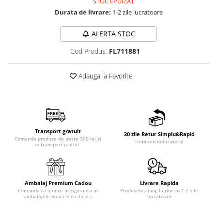
STOC EPUIZAT
Durata de livrare:
1-2 zile lucratoare
ALERTA STOC
Cod Produs:
FL711881
Adauga la Favorite
Transport gratuit
30 zile Retur Simplu&Rapid
Comanda produse de peste 300 lei si
trimitem noi curierul
ai transport gratuit.
Ambalaj Premium Cadou
Livrare Rapida
Comanda ta ajunge in siguranta in
Produsele ajung la tine in 1-2 zile
ambalajele noastre cu dichis.
lucratoare