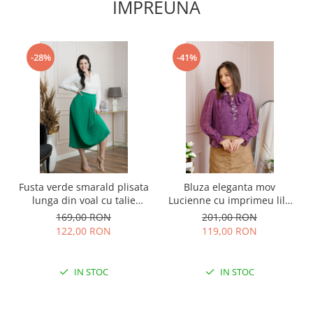
IMPREUNA
-28%
-41%
Fusta verde smarald plisata
Bluza eleganta mov
lunga din voal cu talie
Lucienne cu imprimeu lila
elastica
si jabou
169,00 RON
201,00 RON
122,00 RON
119,00 RON
IN STOC
IN STOC