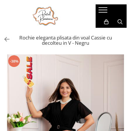
Pijamale
Imbracaminte copii
Pijamale Dama
Imbracaminte Fetite
Rochie eleganta plisata din voal Cassie cu
Pijamale Dama Marimi Mari
Imbracaminte Baieti
decolteu in V - Negru
Halate
Pijamale Baieti
-38%
Pijamale Fetite