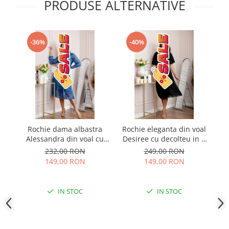
PRODUSE ALTERNATIVE
-36%
-40%
Rochie dama albastra
Rochie eleganta din voal
R
Alessandra din voal cu
Desiree cu decolteu in V
ma
imprimeu floral si cordon
si curea - Negru
232,00 RON
249,00 RON
in talie
149,00 RON
149,00 RON
IN STOC
IN STOC