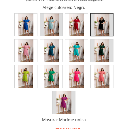
Alege culoarea
: Negru
Masura
:
Marime unica