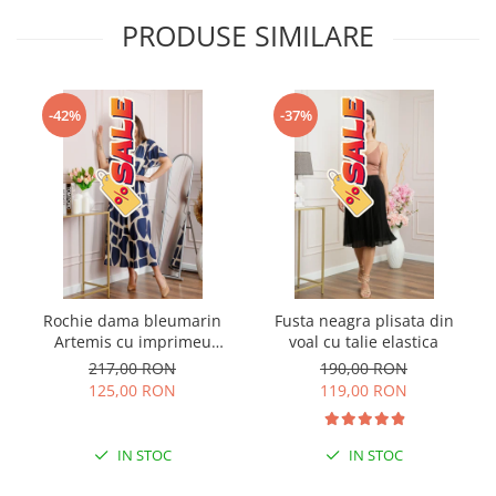
PRODUSE SIMILARE
-42%
-37%
Rochie dama bleumarin
Fusta neagra plisata din
Artemis cu imprimeu
voal cu talie elastica
abstract si cordon in talie
217,00 RON
190,00 RON
125,00 RON
119,00 RON
IN STOC
IN STOC