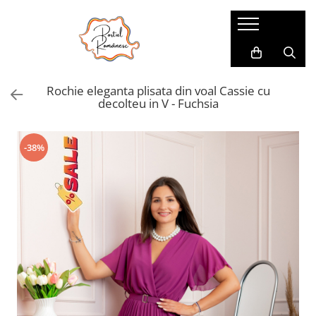
Pijamale
Imbracaminte copii
Pijamale Dama
Imbracaminte Fetite
Rochie eleganta plisata din voal Cassie cu
Pijamale Dama Marimi Mari
Imbracaminte Baieti
decolteu in V - Fuchsia
Halate
Pijamale Baieti
-38%
Pijamale Fetite