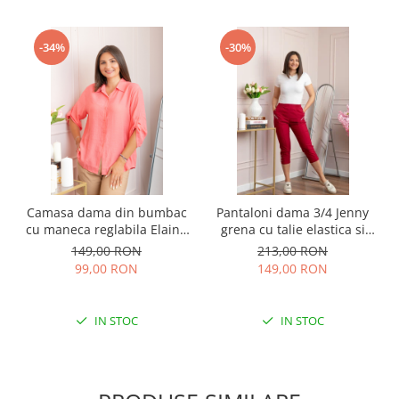
-34%
-30%
Camasa dama din bumbac
Pantaloni dama 3/4 Jenny
cu maneca reglabila Elaine
grena cu talie elastica si
- Roz somon
fermoare decorative
149,00 RON
213,00 RON
99,00 RON
149,00 RON
IN STOC
IN STOC