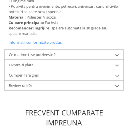
• Lungime midi
• Potrivita pentru evenimente, petreceri, aniversari, cununii civile,
botezuri sau alte ocazii speciale
Material:
Poliester, Viscoza
Culoare principala:
Fuchsia
Recomandari ingrijire:
spalare automata la 30 grade sau
spalare manuala
Informatii conformitate produs
Ce marime ti se potriveste ?
Livrare si plata
Cumperi fara griji!
Review-uri
(0)
FRECVENT CUMPARATE
IMPREUNA