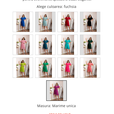
Alege culoarea
: fuchsia
Masura
:
Marime unica