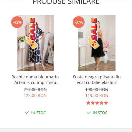
PRODUSE SIMILARE
-42%
-37%
Rochie dama bleumarin
Fusta neagra plisata din
Artemis cu imprimeu
voal cu talie elastica
abstract si cordon in talie
217,00 RON
190,00 RON
125,00 RON
119,00 RON
IN STOC
IN STOC