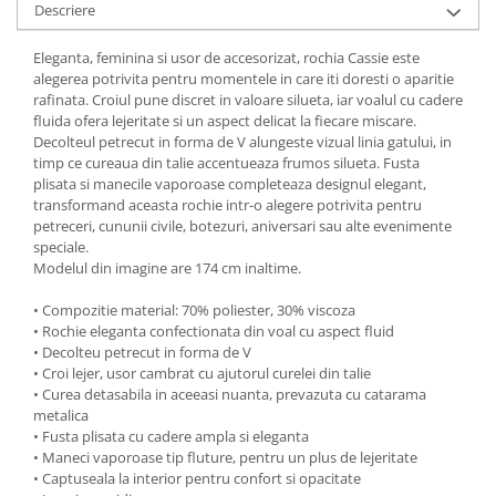
Descriere
Eleganta, feminina si usor de accesorizat, rochia Cassie este
alegerea potrivita pentru momentele in care iti doresti o aparitie
rafinata. Croiul pune discret in valoare silueta, iar voalul cu cadere
fluida ofera lejeritate si un aspect delicat la fiecare miscare.
Decolteul petrecut in forma de V alungeste vizual linia gatului, in
timp ce cureaua din talie accentueaza frumos silueta. Fusta
plisata si manecile vaporoase completeaza designul elegant,
transformand aceasta rochie intr-o alegere potrivita pentru
petreceri, cununii civile, botezuri, aniversari sau alte evenimente
speciale.
Modelul din imagine are 174 cm inaltime.
• Compozitie material: 70% poliester, 30% viscoza
• Rochie eleganta confectionata din voal cu aspect fluid
• Decolteu petrecut in forma de V
• Croi lejer, usor cambrat cu ajutorul curelei din talie
• Curea detasabila in aceeasi nuanta, prevazuta cu catarama
metalica
• Fusta plisata cu cadere ampla si eleganta
• Maneci vaporoase tip fluture, pentru un plus de lejeritate
• Captuseala la interior pentru confort si opacitate