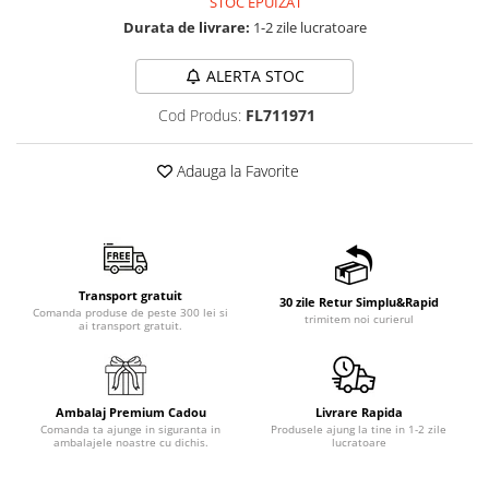
STOC EPUIZAT
Durata de livrare:
1-2 zile lucratoare
ALERTA STOC
Cod Produs:
FL711971
Adauga la Favorite
Transport gratuit
30 zile Retur Simplu&Rapid
Comanda produse de peste 300 lei si
trimitem noi curierul
ai transport gratuit.
Ambalaj Premium Cadou
Livrare Rapida
Comanda ta ajunge in siguranta in
Produsele ajung la tine in 1-2 zile
ambalajele noastre cu dichis.
lucratoare