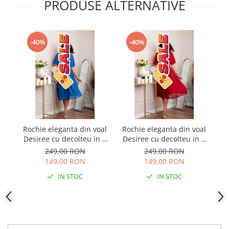
PRODUSE ALTERNATIVE
-40%
-40%
Rochie eleganta din voal
Rochie eleganta din voal
R
Desiree cu decolteu in V
Desiree cu decolteu in V
si curea - Albastru regal
si curea - Grena
249,00 RON
249,00 RON
149,00 RON
149,00 RON
IN STOC
IN STOC