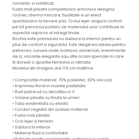
romantic si sofisticat.
Fusta midi plisata completeaza armonios designul
rochiei, oferind miscare, fluiditate si un efect
spectaculos la fiecare pas. Croiul lejer asigura confort
pe tot parcursul purtarii, iar materialul usor contribuie la
aspectul vaporos al intregii tinute.
Rochia este prevazuta cu dublura la interior pentru un
plus de confort si siguranta. Este alegerea ideala pentru
petreceri, cununii civile, botezuri, aniversari, evenimente
de zi, vacante elegante sau alte ocazii speciale in care
iti doresti o aparitie feminina si rafinata.
Modelul din imagine are 174 cm inaltime.
• Compozitie material: 70% poliester, 30% viscoza
• Imprimeu floral in nuante pastelate
• Bust petrecut cu decolteu in V
• Volane plisate cu tinuta la umeri
• Talia evidentiata cu elastic
• Cordon reglabil din acelasi material
• Fusta midi plisata
• Croi lejer si feminin
• Dublura la interior
• Material fluid si confortabil
• Potrivita pentru evenimente, petreceri si ocazii