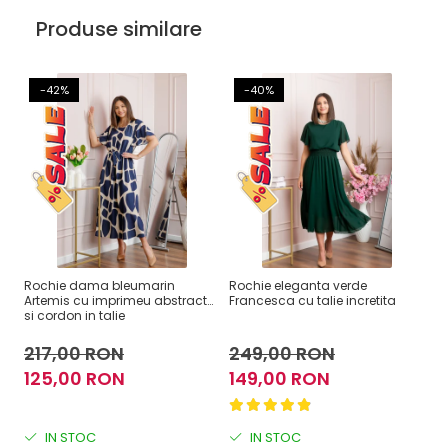
Produse similare
-42%
-40%
Rochie dama bleumarin
Rochie eleganta verde
Ro
Artemis cu imprimeu abstract
Francesca cu talie incretita
Fr
si cordon in talie
217,00 RON
249,00 RON
2
125,00 RON
149,00 RON
1
IN STOC
IN STOC