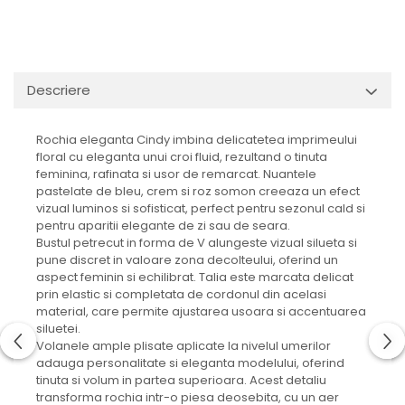
Descriere
Rochia eleganta Cindy imbina delicatetea imprimeului
floral cu eleganta unui croi fluid, rezultand o tinuta
feminina, rafinata si usor de remarcat. Nuantele
pastelate de bleu, crem si roz somon creeaza un efect
vizual luminos si sofisticat, perfect pentru sezonul cald si
pentru aparitii elegante de zi sau de seara.
Bustul petrecut in forma de V alungeste vizual silueta si
pune discret in valoare zona decolteului, oferind un
aspect feminin si echilibrat. Talia este marcata delicat
prin elastic si completata de cordonul din acelasi
material, care permite ajustarea usoara si accentuarea
siluetei.
Volanele ample plisate aplicate la nivelul umerilor
adauga personalitate si eleganta modelului, oferind
tinuta si volum in partea superioara. Acest detaliu
transforma rochia intr-o piesa deosebita, cu un aer