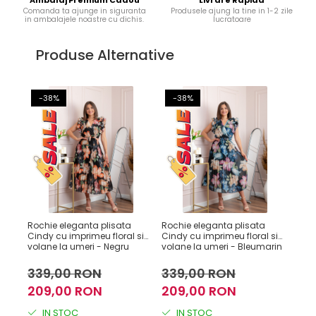
Comanda ta ajunge in siguranta
Produsele ajung la tine in 1-2 zile
in ambalajele noastre cu dichis.
lucratoare
Produse Alternative
-38%
-38%
-
Rochie eleganta plisata
Rochie eleganta plisata
Roch
Cindy cu imprimeu floral si
Cindy cu imprimeu floral si
Cind
volane la umeri - Negru
volane la umeri - Bleumarin
vola
339,00 RON
339,00 RON
33
209,00 RON
209,00 RON
20
IN STOC
IN STOC
I