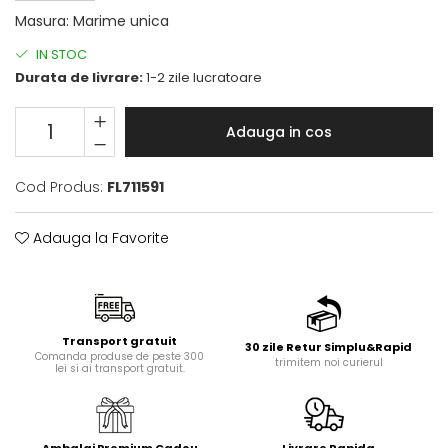
Masura
:
Marime unica
IN STOC
Durata de livrare:
1-2 zile lucratoare
Adauga in cos
Cod Produs:
FL711591
Adauga la Favorite
Transport gratuit
30 zile Retur Simplu&Rapid
Comanda produse de peste 300
trimitem noi curierul
lei si ai transport gratuit.
Ambalaj Premium Cadou
Livrare Rapida