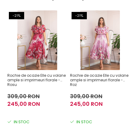
-21%
-21%
Rochie de ocazie Elle cu volane
Rochie de ocazie Elle cu volane
Ro
ample si imprimeuri florale -
ample si imprimeuri florale -
im
Rosu
Roz
m
309,00 RON
309,00 RON
2
245,00 RON
245,00 RON
1
IN STOC
IN STOC