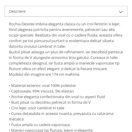
Descriere
Rochia Desiree imbina eleganta clasica cu un croi feminin si lejer,
fiind alegerea potrivita pentru evenimente, petreceri sau alte
ocazii speciale. Realizata din voal cu o cadere fluida, aceasta ofera
confort pe tot parcursul purtarii si evidentiaza delicat silueta
datorita croiului cambrat in talie.
Bustul plisat adauga un plus de rafinament, iar decolteul petrecut
in forma de V alungeste armonios linia gatului. Cureaua in talie
completeaza designul, iar fusta ampla si manecile vaporoase tip
fluture ofera un efect elegant si delicat la fiecare miscare.
Modelul din imagine are 174 cm inaltime.
• Material exterior: voal 100% poliester
• Captuseala: 95% viscoza, 5% elastan
• Rochie eleganta confectionata din voal cu aspect fluid
• Bust plisat cu decolteu petrecut in forma de V
• Croi lejer, usor cambrat in talie
• Curea detasabila in aceeasi nuanta, prevazuta cu catarama
metalica
• Fusta ampla cu cadere vaporoasa
• Maneci vaporoase tip fluture, lejere si elegante