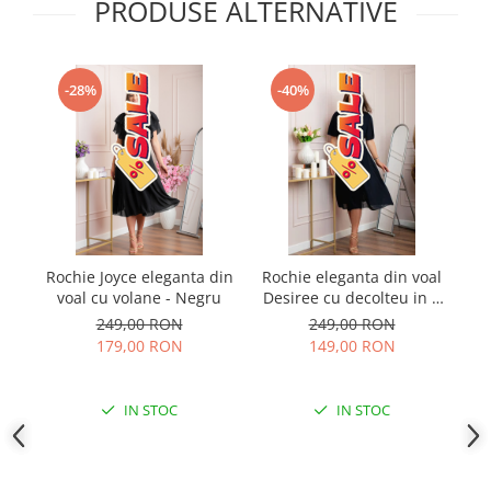
PRODUSE ALTERNATIVE
-28%
-40%
Rochie Joyce eleganta din
Rochie eleganta din voal
R
voal cu volane - Negru
Desiree cu decolteu in V
si curea - Bleumarin
249,00 RON
249,00 RON
179,00 RON
149,00 RON
IN STOC
IN STOC