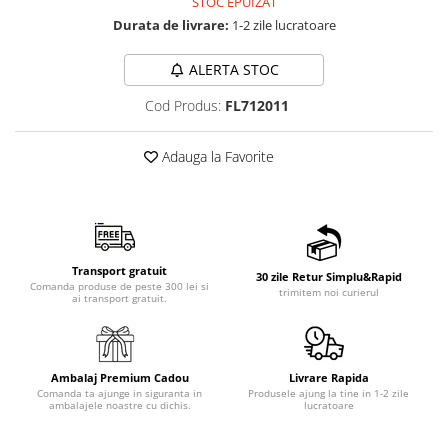
STOC EPUIZAT
Durata de livrare:
1-2 zile lucratoare
ALERTA STOC
Cod Produs:
FL712011
Adauga la Favorite
Transport gratuit
30 zile Retur Simplu&Rapid
Comanda produse de peste 300 lei si
trimitem noi curierul
ai transport gratuit.
Ambalaj Premium Cadou
Livrare Rapida
Comanda ta ajunge in siguranta in
Produsele ajung la tine in 1-2 zile
ambalajele noastre cu dichis.
lucratoare