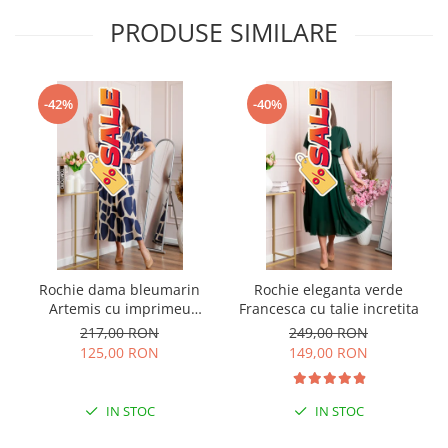
PRODUSE SIMILARE
-42%
-40%
Rochie dama bleumarin
Rochie eleganta verde
Artemis cu imprimeu
Francesca cu talie incretita
abstract si cordon in talie
217,00 RON
249,00 RON
125,00 RON
149,00 RON
IN STOC
IN STOC