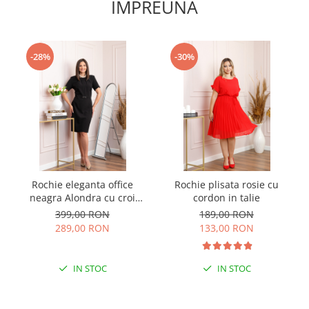
IMPREUNA
-28%
-30%
Rochie eleganta office
Rochie plisata rosie cu
neagra Alondra cu croi
cordon in talie
cambrat
399,00 RON
189,00 RON
289,00 RON
133,00 RON
IN STOC
IN STOC