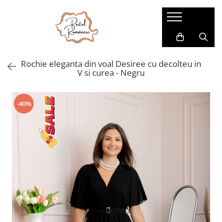
Pijamale
Imbracaminte copii
Pijamale Dama
Imbracaminte Fetite
Rochie eleganta din voal Desiree cu decolteu in
Pijamale Dama Marimi Mari
Imbracaminte Baieti
V si curea - Negru
Halate
Pijamale Baieti
-40%
Pijamale Fetite