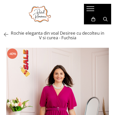
Pijamale
Imbracaminte copii
Pijamale Dama
Imbracaminte Fetite
Rochie eleganta din voal Desiree cu decolteu in
Pijamale Dama Marimi Mari
Imbracaminte Baieti
V si curea - Fuchsia
Halate
Pijamale Baieti
-40%
Pijamale Fetite