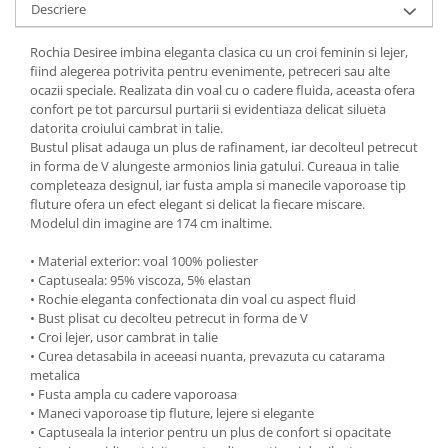
Descriere
Rochia Desiree imbina eleganta clasica cu un croi feminin si lejer,
fiind alegerea potrivita pentru evenimente, petreceri sau alte
ocazii speciale. Realizata din voal cu o cadere fluida, aceasta ofera
confort pe tot parcursul purtarii si evidentiaza delicat silueta
datorita croiului cambrat in talie.
Bustul plisat adauga un plus de rafinament, iar decolteul petrecut
in forma de V alungeste armonios linia gatului. Cureaua in talie
completeaza designul, iar fusta ampla si manecile vaporoase tip
fluture ofera un efect elegant si delicat la fiecare miscare.
Modelul din imagine are 174 cm inaltime.
• Material exterior: voal 100% poliester
• Captuseala: 95% viscoza, 5% elastan
• Rochie eleganta confectionata din voal cu aspect fluid
• Bust plisat cu decolteu petrecut in forma de V
• Croi lejer, usor cambrat in talie
• Curea detasabila in aceeasi nuanta, prevazuta cu catarama
metalica
• Fusta ampla cu cadere vaporoasa
• Maneci vaporoase tip fluture, lejere si elegante
• Captuseala la interior pentru un plus de confort si opacitate