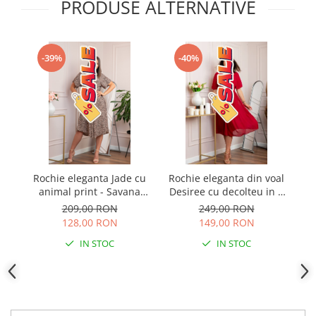
PRODUSE ALTERNATIVE
-39%
-40%
Rochie eleganta Jade cu
Rochie eleganta din voal
R
animal print - Savana
Desiree cu decolteu in V
Sunrise
si curea - Grena
209,00 RON
249,00 RON
128,00 RON
149,00 RON
IN STOC
IN STOC