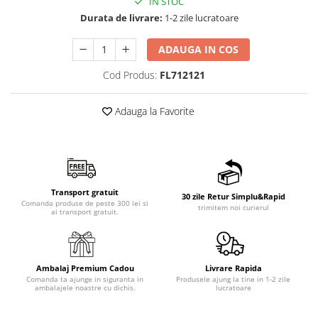
IN STOC
Durata de livrare:
1-2 zile lucratoare
ADAUGA IN COS
Cod Produs:
FL712121
Adauga la Favorite
Transport gratuit
30 zile Retur Simplu&Rapid
Comanda produse de peste 300 lei si
trimitem noi curierul
ai transport gratuit.
Ambalaj Premium Cadou
Livrare Rapida
Comanda ta ajunge in siguranta in
Produsele ajung la tine in 1-2 zile
ambalajele noastre cu dichis.
lucratoare