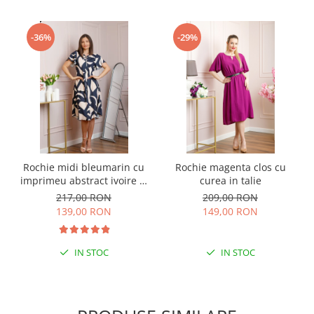
-36%
-29%
Rochie midi bleumarin cu
Rochie magenta clos cu
imprimeu abstract ivoire si
curea in talie
snur la decolteu Shelby
217,00 RON
209,00 RON
139,00 RON
149,00 RON
IN STOC
IN STOC