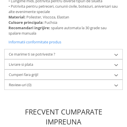
• Lungime midi, potrivita pentru diverse tipuri de silueta
• Potrivita pentru petreceri, cununii civile, botezuri, aniversari sau
alte evenimente speciale
Material:
Poliester, Viscoza, Elastan
Culoare principala:
Fuchsia
Recomandari ingrijire:
spalare automata la 30 grade sau
spalare manuala
Informatii conformitate produs
Ce marime ti se potriveste ?
Livrare si plata
Cumperi fara griji!
Review-uri
(0)
FRECVENT CUMPARATE
IMPREUNA