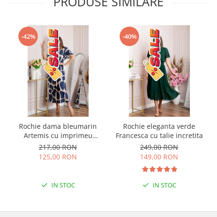
PRODUSE SIMILARE
-42%
-40%
Rochie dama bleumarin
Rochie eleganta verde
Artemis cu imprimeu
Francesca cu talie incretita
abstract si cordon in talie
217,00 RON
249,00 RON
125,00 RON
149,00 RON
IN STOC
IN STOC