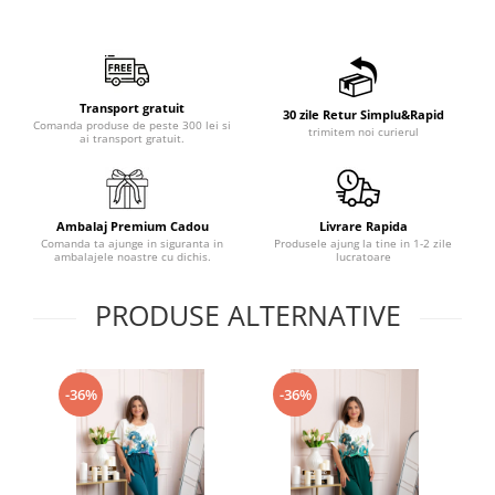
Transport gratuit
30 zile Retur Simplu&Rapid
Comanda produse de peste 300 lei si
trimitem noi curierul
ai transport gratuit.
Ambalaj Premium Cadou
Livrare Rapida
Comanda ta ajunge in siguranta in
Produsele ajung la tine in 1-2 zile
ambalajele noastre cu dichis.
lucratoare
PRODUSE ALTERNATIVE
-36%
-36%