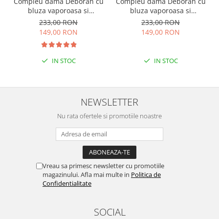
Compleu dama Deborah cu
Compleu dama Deborah cu
bluza vaporoasa si
bluza vaporoasa si
pantaloni largi - Turcoaz
pantaloni largi - Verde
233,00 RON
233,00 RON
inchis
149,00 RON
149,00 RON
IN STOC
IN STOC
NEWSLETTER
Nu rata ofertele si promotiile noastre
Vreau sa primesc newsletter cu promotiile
magazinului. Afla mai multe in
Politica de
Confidentialitate
SOCIAL