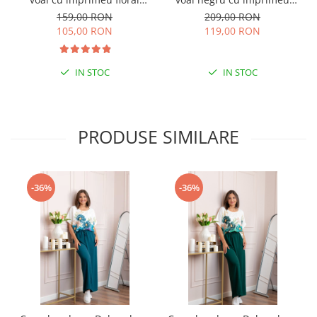
verde
floral auriu
159,00 RON
209,00 RON
105,00 RON
119,00 RON
IN STOC
IN STOC
PRODUSE SIMILARE
-36%
-36%