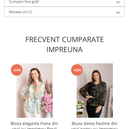
Cumperi fara griji!
Review-uri
(1)
FRECVENT CUMPARATE
IMPREUNA
-34%
-43%
Bluza eleganta Fiona din
Bluza dama Pauline din
voal cu imprimeu floral
voal negru cu imprimeu