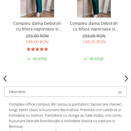
Compleu dama Deborah
Compleu dama Deborah
C
cu bluza vaporoasa si
cu bluza vaporoasa si
pantaloni largi - Turcoaz
pantaloni largi - Verde
p
233,00 RON
233,00 RON
inchis
149,00 RON
149,00 RON
IN STOC
IN STOC
Descriere
Compleu office compus din sacou si pantaloni. Sacoul are maneci
lungi, rever clasic si buzunare decorative. Prezinta croi cambrat si
inchidere cu nasturi. Pantalonii cu dunga au talie inalta, croi conic,
buzunare laterale functionale si inchidere clasica cu nasture si
fermoar.