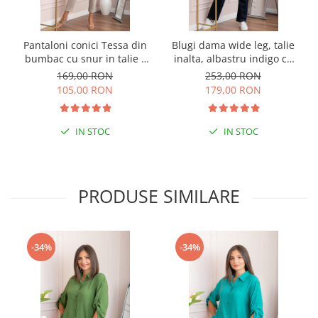
Pantaloni conici Tessa din
Blugi dama wide leg, talie
bumbac cu snur in talie -
inalta, albastru indigo cu
Crem
curea — Britney
169,00 RON
253,00 RON
105,00 RON
179,00 RON
IN STOC
IN STOC
PRODUSE SIMILARE
-34%
-34%