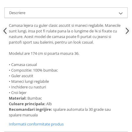
Descriere
Camasa lejera cu guler clasic ascutit si maneci reglabile. Manecile
sunt lungi, insa pot fi rulate pana la o lungime de ¾ si fixate cu
nasture. Acest model de camasa poate fi purtat cu jeansi si
pantofi sport sau balerini, pentru un look casual.
Modelul are 174 cm si poarta masura 36.
• Camasa casual
• Compozitie: 100% bumbac
• Guler ascutit
• Maneci lungi reglabile
• Inchidere cu nasturi
• Croi lejer
Material:
Bumbac
Culoare principala:
Alb
Recomandari ingrijire:
spalare automata la 30 grade sau
spalare manuala
Informatii conformitate produs