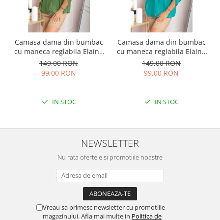
Camasa dama din bumbac
Camasa dama din bumbac
cu maneca reglabila Elaine
cu maneca reglabila Elaine
- Verde
- Turcoaz
149,00 RON
149,00 RON
99,00 RON
99,00 RON
IN STOC
IN STOC
NEWSLETTER
Nu rata ofertele si promotiile noastre
Vreau sa primesc newsletter cu promotiile
magazinului. Afla mai multe in
Politica de