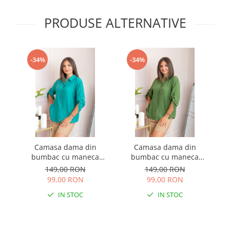
PRODUSE ALTERNATIVE
-34%
-34%
Camasa dama din
Camasa dama din
bumbac cu maneca
bumbac cu maneca
reglabila Elaine - Turcoaz
reglabila Elaine - Verde
reg
149,00 RON
149,00 RON
99,00 RON
99,00 RON
IN STOC
IN STOC