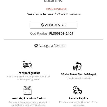
Masura
:
40
STOC EPUIZAT
Durata de livrare:
1 -2 zile lucratoare
ALERTA STOC
Cod Produs:
FL300303-2409
Adauga la Favorite
Transport gratuit
30 zile Retur Simplu&Rapid
Comanda produse de peste 300 lei si
trimitem noi curierul
ai transport gratuit.
Ambalaj Premium Cadou
Livrare Rapida
Comanda ta ajunge in siguranta in
Produsele ajung la tine in 1-2 zile
ambalajele noastre cu dichis.
lucratoare