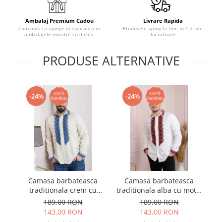
Ambalaj Premium Cadou
Livrare Rapida
Comanda ta ajunge in siguranta in
Produsele ajung la tine in 1-2 zile
ambalajele noastre cu dichis.
lucratoare
PRODUSE ALTERNATIVE
-24%
-24%
Camasa barbateasca
Camasa barbateasca
Ve
traditionala crem cu
traditionala alba cu motiv
cu
motiv geometric albastru
geometric rosu Petru 07
189,00 RON
189,00 RON
Petru 05
143,00 RON
143,00 RON