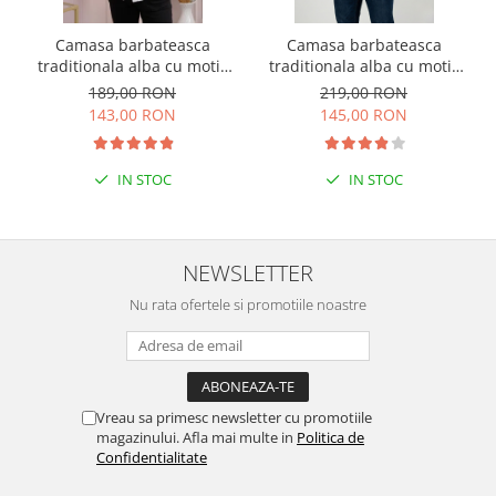
Camasa barbateasca
Camasa barbateasca
traditionala alba cu motiv
traditionala alba cu motiv
geometric rosu Petru 07
floral multicolor Sergiu
189,00 RON
219,00 RON
143,00 RON
145,00 RON
IN STOC
IN STOC
NEWSLETTER
Nu rata ofertele si promotiile noastre
Vreau sa primesc newsletter cu promotiile
magazinului. Afla mai multe in
Politica de
Confidentialitate