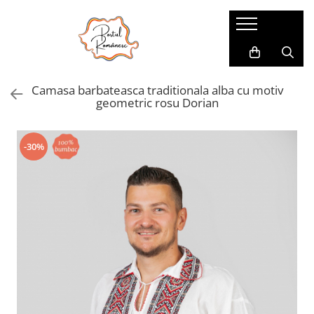
Pijamale
Imbracaminte copii
Pijamale Dama
Imbracaminte Fetite
Camasa barbateasca traditionala alba cu motiv
Pijamale Dama Marimi Mari
Imbracaminte Baieti
geometric rosu Dorian
Halate
Pijamale Baieti
-30%
Pijamale Fetite