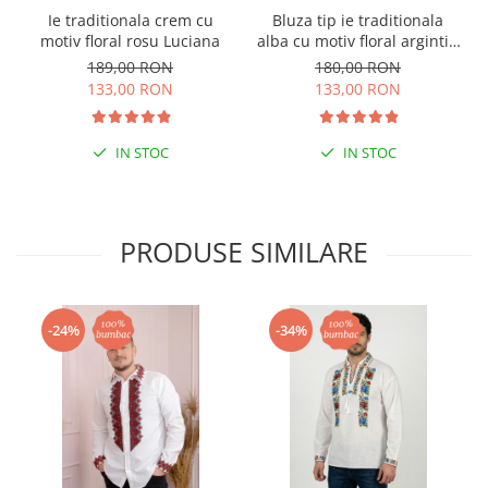
Ie traditionala crem cu
Bluza tip ie traditionala
motiv floral rosu Luciana
alba cu motiv floral argintiu
Angelica 02
189,00 RON
180,00 RON
133,00 RON
133,00 RON
IN STOC
IN STOC
PRODUSE SIMILARE
-24%
-34%