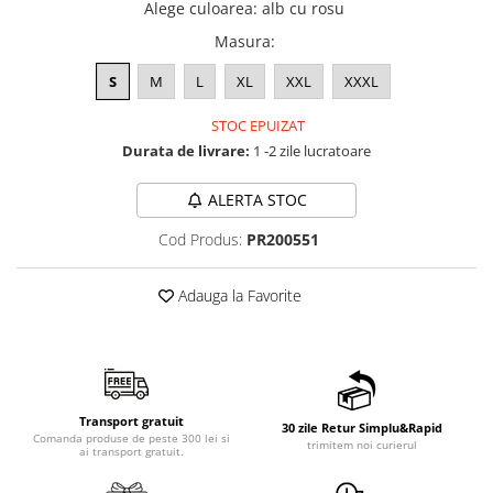
Alege culoarea
:
alb cu rosu
Masura
:
S
M
L
XL
XXL
XXXL
STOC EPUIZAT
Durata de livrare:
1 -2 zile lucratoare
ALERTA STOC
Cod Produs:
PR200551
Adauga la Favorite
Transport gratuit
30 zile Retur Simplu&Rapid
Comanda produse de peste 300 lei si
trimitem noi curierul
ai transport gratuit.