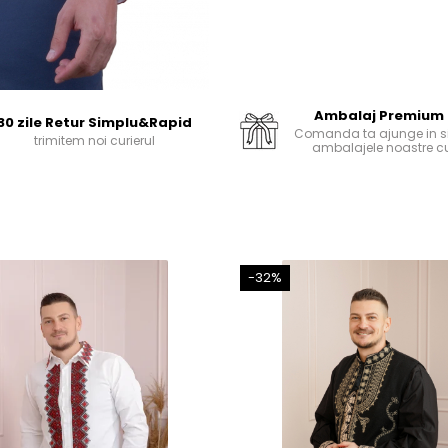
Ambalaj Premium
30 zile Retur Simplu&Rapid
Comanda ta ajunge in si
trimitem noi curierul
ambalajele noastre cu
-32%