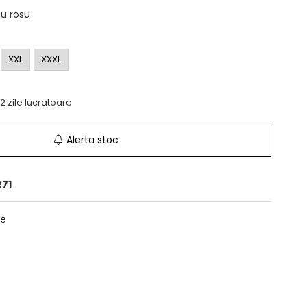
cu rosu
XXL
XXXL
-2 zile lucratoare
Alerta stoc
71
te