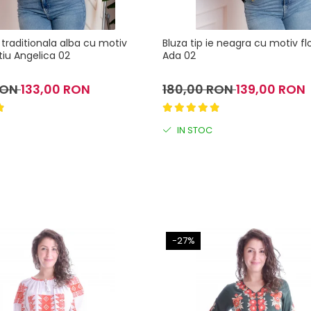
e traditionala alba cu motiv
Bluza tip ie neagra cu motiv fl
ntiu Angelica 02
Ada 02
RON
133,00 RON
180,00 RON
139,00 RON
IN STOC
-27%