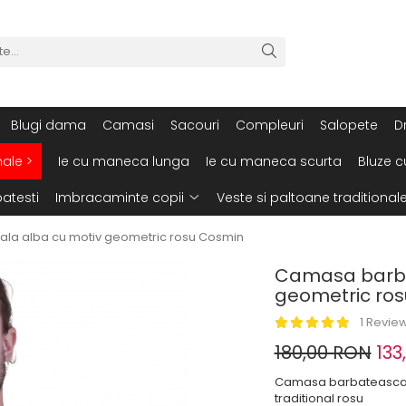
Blugi dama
Camasi
Sacouri
Compleuri
Salopete
D
nale >
Ie cu maneca lunga
Ie cu maneca scurta
Bluze c
atesti
Imbracaminte copii
Veste si paltoane traditional
ala alba cu motiv geometric rosu Cosmin
Camasa barbat
geometric ro
1 Revie
180,00 RON
133
Camasa barbateasca t
traditional rosu