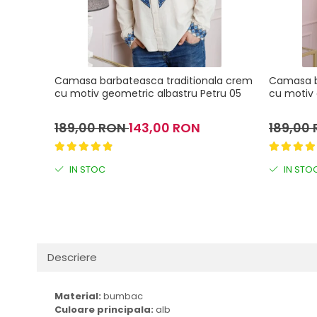
Camasa barbateasca traditionala crem
Camasa ba
cu motiv geometric albastru Petru 05
cu motiv 
189,00 RON
143,00 RON
189,00
IN STOC
IN STO
Descriere
Material:
bumbac
Culoare principala:
alb