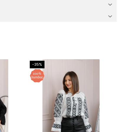
-35%
-30