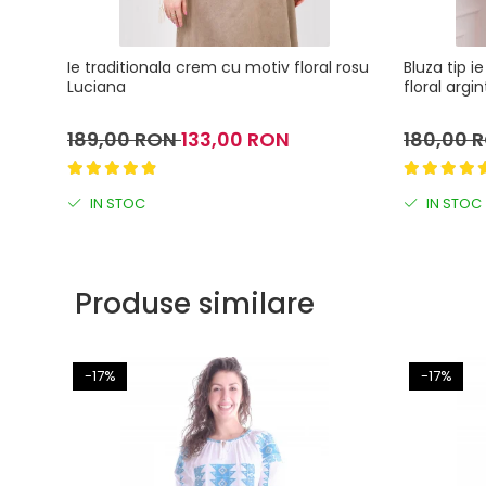
Ie traditionala crem cu motiv floral rosu
Bluza tip i
Luciana
floral argi
189,00 RON
133,00 RON
180,00 
IN STOC
IN STOC
Produse similare
-17%
-17%