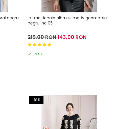
oral negru
Ie traditionala alba cu motiv geometric
Ie tr
negru Ina 05
maro 
219,00 RON
143,00 RON
189,
IN STOC
IN 
-18%
-17