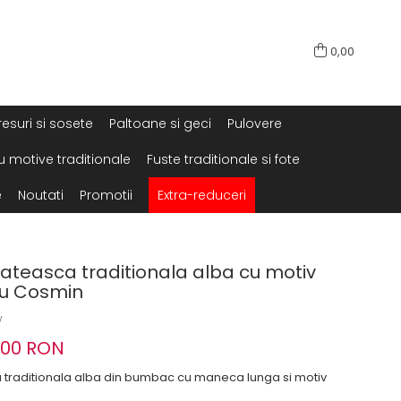
0,00
resuri si sosete
Paltoane si geci
Pulovere
u motive traditionale
Fuste traditionale si fote
e
Noutati
Promotii
Extra-reduceri
easca traditionala alba cu motiv
su Cosmin
w
,00 RON
raditionala alba din bumbac cu maneca lunga si motiv