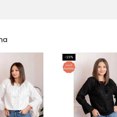
na
-23%