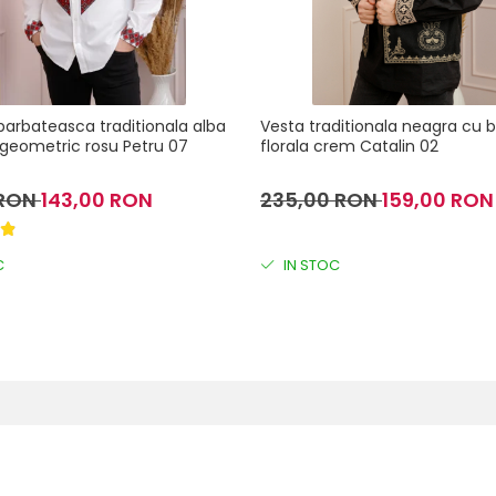
rbateasca traditionala alba
Vesta traditionala neagra cu b
geometric rosu Petru 07
florala crem Catalin 02
 RON
143,00 RON
235,00 RON
159,00 RON
C
IN STOC