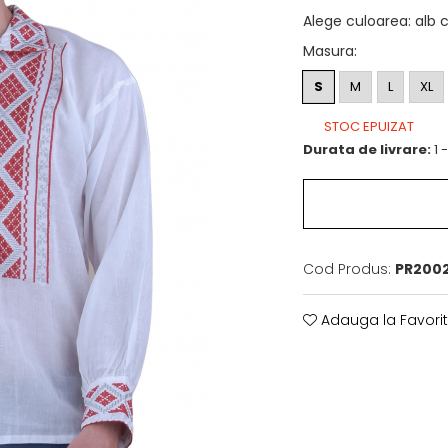
Alege culoarea
:
alb 
Masura
:
S
M
L
XL
STOC EPUIZAT
Durata de livrare:
1 
Cod Produs:
PR2002
Adauga la Favori