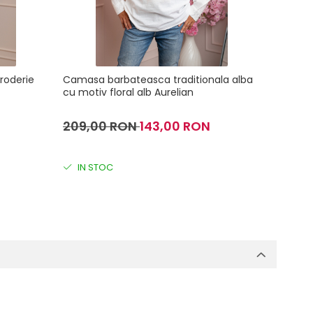
roderie
Camasa barbateasca traditionala alba
Vesta t
cu motiv floral alb Aurelian
florala
209,00 RON
143,00 RON
235,0
IN STOC
IN S