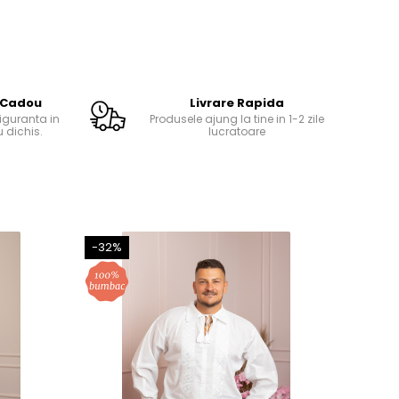
 Cadou
Livrare Rapida
guranta in
Produsele ajung la tine in 1-2 zile
 dichis.
lucratoare
-32%
-32%