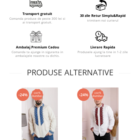
Transport gratuit
30 zile Retur Simplu&Rapid
Comanda produse de peste 300 lei si
trimitem noi curierul
ai transport gratuit.
Ambalaj Premium Cadou
Livrare Rapida
Comanda ta ajunge in siguranta in
Produsele ajung la tine in 1-2 zile
ambalajele noastre cu dichis.
lucratoare
PRODUSE ALTERNATIVE
-24%
-24%