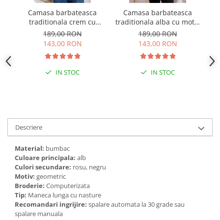
Camasa barbateasca
Camasa barbateasca
Ve
traditionala crem cu
traditionala alba cu motiv
cu
motiv geometric albastru
geometric rosu Petru 07
189,00 RON
189,00 RON
Petru 05
143,00 RON
143,00 RON
IN STOC
IN STOC
Descriere
Material:
bumbac
Culoare principala:
alb
Culori secundare:
rosu, negru
Motiv:
geometric
Broderie:
Computerizata
Tip:
Maneca lunga cu nasture
Recomandari ingrijire:
spalare automata la 30 grade sau
spalare manuala