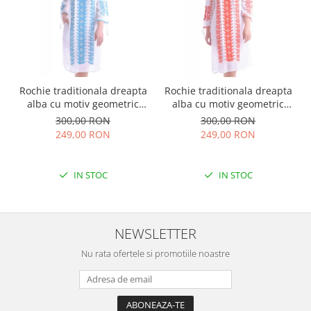
Rochie traditionala dreapta
Rochie traditionala dreapta
alba cu motiv geometric
alba cu motiv geometric
albastru Tania
rosu Doina
300,00 RON
300,00 RON
249,00 RON
249,00 RON
IN STOC
IN STOC
NEWSLETTER
Nu rata ofertele si promotiile noastre