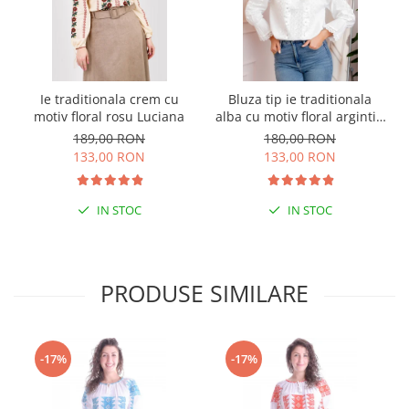
Ie traditionala crem cu
Bluza tip ie traditionala
motiv floral rosu Luciana
alba cu motiv floral argintiu
Angelica 02
189,00 RON
180,00 RON
133,00 RON
133,00 RON
IN STOC
IN STOC
PRODUSE SIMILARE
-17%
-17%