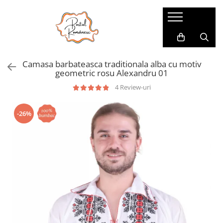
Pijamale
Imbracaminte copii
Pijamale Dama
Imbracaminte Fetite
Camasa barbateasca traditionala alba cu motiv
Pijamale Dama Marimi Mari
Imbracaminte Baieti
geometric rosu Alexandru 01
Halate
4 Review-uri
Pijamale Baieti
-26%
Pijamale Fetite