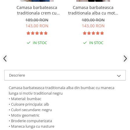
Camasa barbateasca
Camasa barbateasca
Ve
traditionala crem cu
traditionala alba cu motiv
cu
motiv geometric albastru
geometric rosu Petru 07
189,00 RON
189,00 RON
Petru 05
143,00 RON
143,00 RON
IN STOC
IN STOC
Descriere
Camasa barbateasca traditionala alba din bumbac cu maneca
lunga si motiv traditional negru
• Material: bumbac
• Culoare principala: alb
• Culori secundare: negru
• Motiv geometric
• Broderie computerizata
• Maneca lunga cu nasture