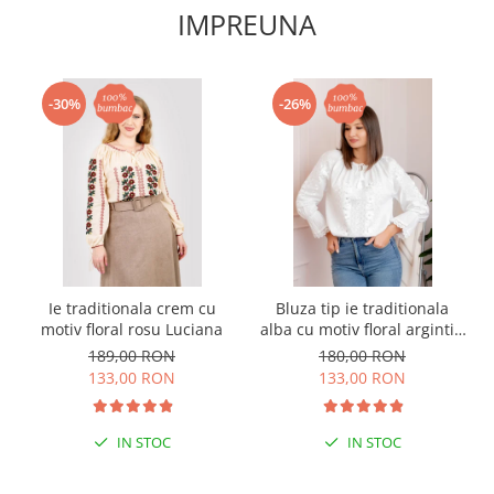
IMPREUNA
-30%
-26%
Ie traditionala crem cu
Bluza tip ie traditionala
motiv floral rosu Luciana
alba cu motiv floral argintiu
Angelica 02
189,00 RON
180,00 RON
133,00 RON
133,00 RON
IN STOC
IN STOC