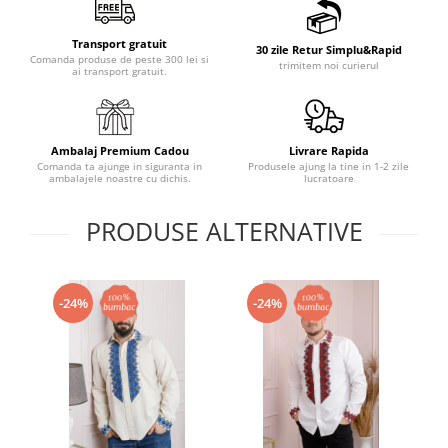
Transport gratuit
30 zile Retur Simplu&Rapid
Comanda produse de peste 300 lei si
trimitem noi curierul
ai transport gratuit.
Ambalaj Premium Cadou
Livrare Rapida
Comanda ta ajunge in siguranta in
Produsele ajung la tine in 1-2 zile
ambalajele noastre cu dichis.
lucratoare
PRODUSE ALTERNATIVE
-24%
-24%