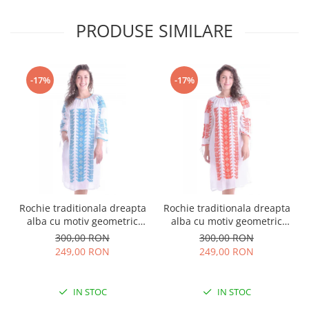
PRODUSE SIMILARE
-17%
-17%
Rochie traditionala dreapta
Rochie traditionala dreapta
alba cu motiv geometric
alba cu motiv geometric
albastru Tania
rosu Doina
300,00 RON
300,00 RON
249,00 RON
249,00 RON
IN STOC
IN STOC