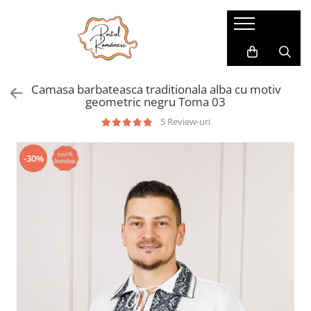
Pijamale
Imbracaminte copii
Pijamale Dama
Imbracaminte Fetite
Camasa barbateasca traditionala alba cu motiv
Pijamale Dama Marimi Mari
Imbracaminte Baieti
geometric negru Toma 03
Halate
5 Review-uri
Pijamale Baieti
-30%
Pijamale Fetite