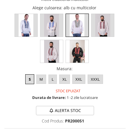
Alege culoarea
: alb cu multicolor
Masura
:
S
M
L
XL
XXL
XXXL
STOC EPUIZAT
Durata de livrare:
1 -2 zile lucratoare
ALERTA STOC
Cod Produs:
PR200051