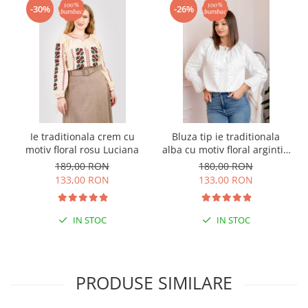
-30%
-26%
Ie traditionala crem cu
Bluza tip ie traditionala
motiv floral rosu Luciana
alba cu motiv floral argintiu
Angelica 02
189,00 RON
180,00 RON
133,00 RON
133,00 RON
IN STOC
IN STOC
PRODUSE SIMILARE