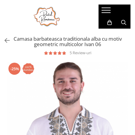
Pijamale
Imbracaminte copii
Pijamale Dama
Imbracaminte Fetite
Camasa barbateasca traditionala alba cu motiv
Pijamale Dama Marimi Mari
Imbracaminte Baieti
geometric multicolor Ivan 06
Halate
5 Review-uri
Pijamale Baieti
-25%
Pijamale Fetite