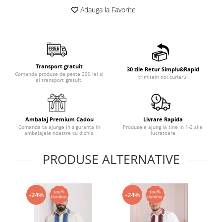
Adauga la Favorite
Transport gratuit
30 zile Retur Simplu&Rapid
Comanda produse de peste 300 lei si
trimitem noi curierul
ai transport gratuit.
Ambalaj Premium Cadou
Livrare Rapida
Comanda ta ajunge in siguranta in
Produsele ajung la tine in 1-2 zile
ambalajele noastre cu dichis.
lucratoare
PRODUSE ALTERNATIVE
-24%
-24%