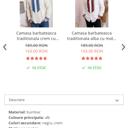
Camasa barbateasca
Camasa barbateasca
Ve
traditionala crem cu
traditionala alba cu motiv
cu
motiv geometric albastru
geometric rosu Petru 07
189,00 RON
189,00 RON
Petru 05
143,00 RON
143,00 RON
IN STOC
IN STOC
Descriere
Material:
bumbac
Culoare principala:
alb
Culori secundare:
negru, crem