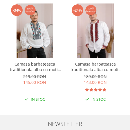
-34%
-24%
Camasa barbateasca
Camasa barbateasca
traditionala alba cu motiv
traditionala alba cu motiv
floral rosu Denis
geometric rosu Petru 07
219,00 RON
189,00 RON
145,00 RON
143,00 RON
IN STOC
IN STOC
NEWSLETTER