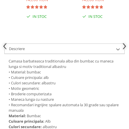
IN STOC
IN STOC
Descriere
Camasa barbateasca traditionala alba din bumbac cu maneca
lunga si motiv traditional albastru
• Material: bumbac
• Culoare principala: alb
• Culori secundare: albastru
• Motiv geometric
• Broderie computerizata
• Maneca lunga cu nasture
• Recomandari ingrijire: spalare automata la 30 grade sau spalare
manuala
Material:
Bumbac
Culoare principala:
Alb
Culori secundare:
albastru