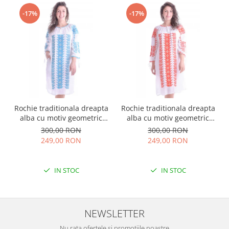
-17%
-17%
Rochie traditionala dreapta
Rochie traditionala dreapta
alba cu motiv geometric
alba cu motiv geometric
albastru Tania
rosu Doina
300,00 RON
300,00 RON
249,00 RON
249,00 RON
IN STOC
IN STOC
NEWSLETTER
Nu rata ofertele si promotiile noastre