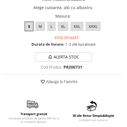
Alege culoarea
:
alb cu albastru
Masura
:
S
M
L
XL
XXL
XXXL
STOC EPUIZAT
Durata de livrare:
1 -2 zile lucratoare
ALERTA STOC
Cod Produs:
PR200731
Adauga la Favorite
Transport gratuit
30 zile Retur Simplu&Rapid
Comanda produse de peste 300 lei si
trimitem noi curierul
ai transport gratuit.