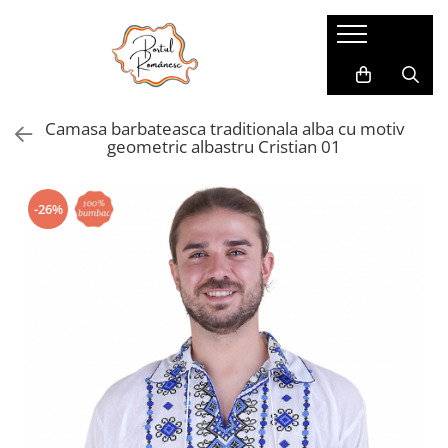
Pijamale
Imbracaminte copii
Pijamale Dama
Imbracaminte Fetite
Camasa barbateasca traditionala alba cu motiv
Pijamale Dama Marimi Mari
Imbracaminte Baieti
geometric albastru Cristian 01
Halate
Pijamale Baieti
-26%
Pijamale Fetite