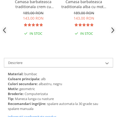
Camasa barbateasca
Camasa barbateasca
Ve
traditionala crem cu
traditionala alba cu motiv
cu
motiv geometric albastru
geometric rosu Petru 07
189,00 RON
189,00 RON
Petru 05
143,00 RON
143,00 RON
IN STOC
IN STOC
Descriere
Material:
bumbac
Culoare principala:
alb
Culori secundare:
albastru, negru
Motiv:
geometric
Broderie:
Computerizata
Tip:
Maneca lunga cu nasture
Recomandari ingrijire:
spalare automata la 30 grade sau
spalare manuala
Informatii conformitate produs