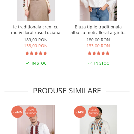
Ie traditionala crem cu
Bluza tip ie traditionala
motiv floral rosu Luciana
alba cu motiv floral argintiu
Angelica 02
189,00 RON
180,00 RON
133,00 RON
133,00 RON
IN STOC
IN STOC
PRODUSE SIMILARE
-24%
-34%