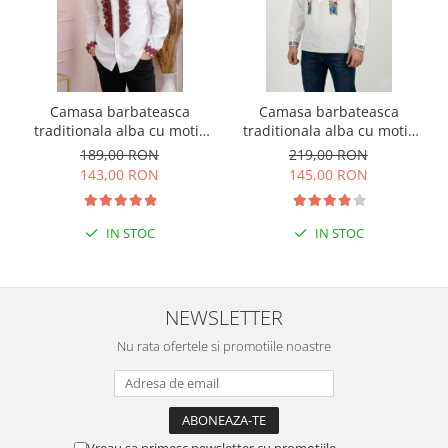
Camasa barbateasca
Camasa barbateasca
traditionala alba cu motiv
traditionala alba cu motiv
geometric rosu Petru 07
floral multicolor Sergiu
189,00 RON
219,00 RON
143,00 RON
145,00 RON
IN STOC
IN STOC
NEWSLETTER
Nu rata ofertele si promotiile noastre