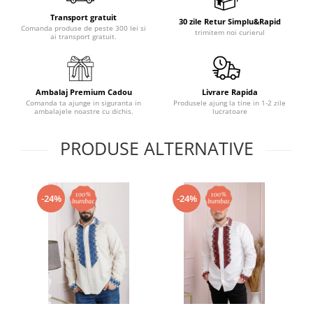
Transport gratuit
30 zile Retur Simplu&Rapid
Comanda produse de peste 300 lei si
trimitem noi curierul
ai transport gratuit.
Ambalaj Premium Cadou
Livrare Rapida
Comanda ta ajunge in siguranta in
Produsele ajung la tine in 1-2 zile
ambalajele noastre cu dichis.
lucratoare
PRODUSE ALTERNATIVE
-24%
-24%