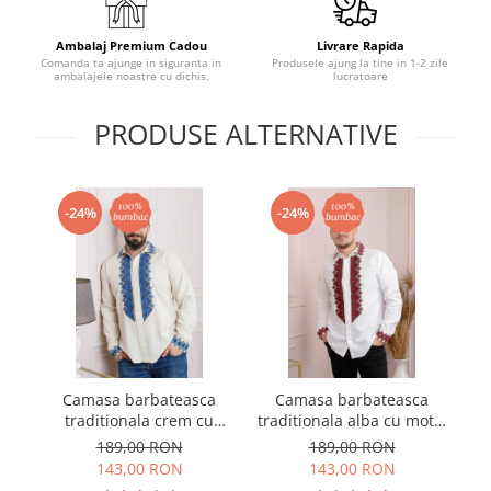
Ambalaj Premium Cadou
Livrare Rapida
Comanda ta ajunge in siguranta in
Produsele ajung la tine in 1-2 zile
ambalajele noastre cu dichis.
lucratoare
PRODUSE ALTERNATIVE
-24%
-24%
Camasa barbateasca
Camasa barbateasca
Ve
traditionala crem cu
traditionala alba cu motiv
cu
motiv geometric albastru
geometric rosu Petru 07
189,00 RON
189,00 RON
Petru 05
143,00 RON
143,00 RON