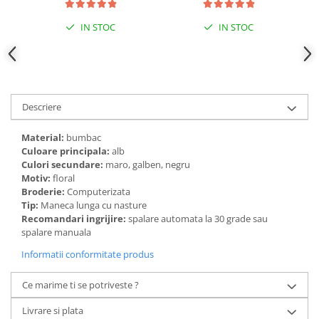
IN STOC
IN STOC
Descriere
Material:
bumbac
Culoare principala:
alb
Culori secundare:
maro, galben, negru
Motiv:
floral
Broderie:
Computerizata
Tip:
Maneca lunga cu nasture
Recomandari ingrijire:
spalare automata la 30 grade sau
spalare manuala
Informatii conformitate produs
Ce marime ti se potriveste ?
Livrare si plata