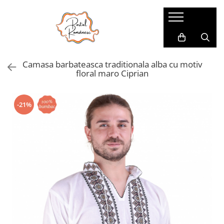
Pijamale
Imbracaminte copii
Pijamale Dama
Imbracaminte Fetite
Camasa barbateasca traditionala alba cu motiv
Pijamale Dama Marimi Mari
Imbracaminte Baieti
floral maro Ciprian
Halate
Pijamale Baieti
-21%
Pijamale Fetite