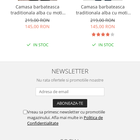
Camasa barbateasca
Camasa barbateasca
traditionala alba cu motiv
traditionala alba cu motiv
floral rosu Denis
floral multicolor Sergiu
219,00 RON
219,00 RON
145,00 RON
145,00 RON
IN STOC
IN STOC
NEWSLETTER
Nu rata ofertele si promotiile noastre
Vreau sa primesc newsletter cu promotiile
magazinului. Afla mai multe in
Politica de
Confidentialitate