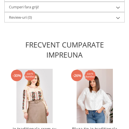
Cumperi fara griji!
Review-uri
(0)
FRECVENT CUMPARATE
IMPREUNA
-30%
-26%
Ie traditionala crem cu
Bluza tip ie traditionala