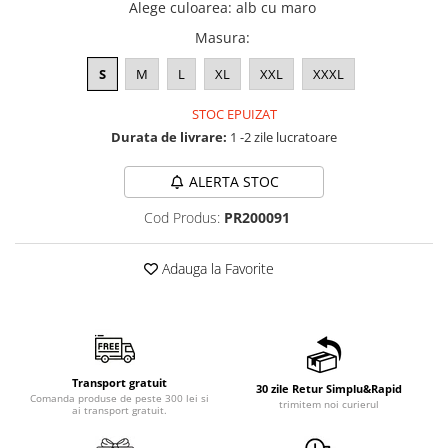
Alege culoarea
:
alb cu maro
Masura
:
S
M
L
XL
XXL
XXXL
STOC EPUIZAT
Durata de livrare:
1 -2 zile lucratoare
ALERTA STOC
Cod Produs:
PR200091
Adauga la Favorite
Transport gratuit
30 zile Retur Simplu&Rapid
Comanda produse de peste 300 lei si
trimitem noi curierul
ai transport gratuit.