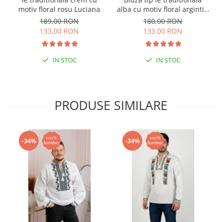
motiv floral rosu Luciana
alba cu motiv floral argintiu
Angelica 02
189,00 RON
180,00 RON
133,00 RON
133,00 RON
IN STOC
IN STOC
PRODUSE SIMILARE
-34%
-34%