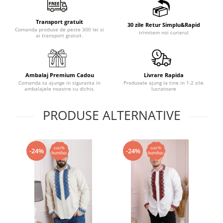
Transport gratuit
30 zile Retur Simplu&Rapid
Comanda produse de peste 300 lei si
trimitem noi curierul
ai transport gratuit.
Ambalaj Premium Cadou
Livrare Rapida
Comanda ta ajunge in siguranta in
Produsele ajung la tine in 1-2 zile
ambalajele noastre cu dichis.
lucratoare
PRODUSE ALTERNATIVE
-24%
-24%