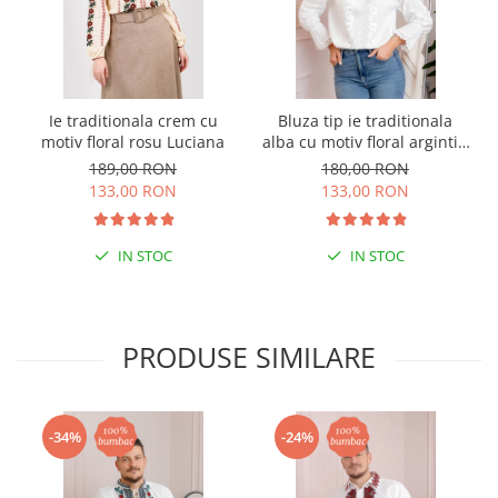
Ie traditionala crem cu
Bluza tip ie traditionala
motiv floral rosu Luciana
alba cu motiv floral argintiu
Angelica 02
189,00 RON
180,00 RON
133,00 RON
133,00 RON
IN STOC
IN STOC
PRODUSE SIMILARE
-34%
-24%