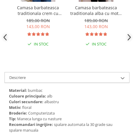
Camasa barbateasca
Camasa barbateasca
Ve
traditionala crem cu
traditionala alba cu motiv
cu
motiv geometric albastru
geometric rosu Petru 07
189,00 RON
189,00 RON
Petru 05
143,00 RON
143,00 RON
IN STOC
IN STOC
Descriere
Material:
bumbac
Culoare principala:
alb
Culori secundare:
albastru
Motiv:
floral
Broderie:
Computerizata
Tip:
Maneca lunga cu nasture
Recomandari ingrijire:
spalare automata la 30 grade sau
spalare manuala