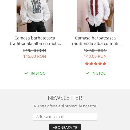
Camasa barbateasca
Camasa barbateasca
traditionala alba cu motiv
traditionala alba cu motiv
floral rosu Denis
geometric rosu Petru 07
219,00 RON
189,00 RON
145,00 RON
143,00 RON
IN STOC
IN STOC
NEWSLETTER
Nu rata ofertele si promotiile noastre