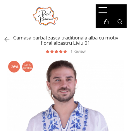
Pijamale
Imbracaminte copii
Pijamale Dama
Imbracaminte Fetite
Camasa barbateasca traditionala alba cu motiv
Pijamale Dama Marimi Mari
Imbracaminte Baieti
floral albastru Liviu 01
Halate
1 Review
Pijamale Baieti
-26%
Pijamale Fetite