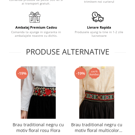
trimitem noi curierul
ai transport gratuit.
Ambalaj Premium Cadou
Livrare Rapida
Comanda ta ajunge in siguranta in
Produsele ajung la tine in 1-2 zile
ambalajele noastre cu dichis.
lucratoare
PRODUSE ALTERNATIVE
-19%
-19%
Brau traditional negru cu
Brau traditional negru cu
Br
motiv floral rosu Flora
motiv floral multicolor
m