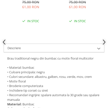
Emanuela
75,00 RON
75,00 RON
61,00 RON
61,00 RON
IN STOC
IN STOC
Descriere
Brau traditional negru din bumbac cu motiv floral multicolor
• Material: bumbac
• Culoare principala: negru
• Culori secundare: albastru, galben, rosu, verde, mov, crem
• Motiv floral
• Broderie computerizata
• Inchidere tip corset cu siret
• Recomandari ingrijire: spalare automata la 30 grade sau spalare
manuala
Material:
Bumbac