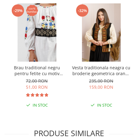
-29%
-32%
Brau traditional negru
Vesta traditionala neagra cu
pentru fetite cu motiv
broderie geometrica orange
geometric crem Flavia
Damiana
72,00 RON
235,00 RON
51,00 RON
159,00 RON
IN STOC
IN STOC
PRODUSE SIMILARE