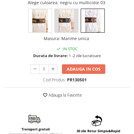
Alege culoarea
: negru cu multicolor 03
Masura
:
Marime unica
IN STOC
Durata de livrare:
1 -2 zile lucratoare
ADAUGA IN COS
Cod Produs:
PR130501
Adauga la Favorite
Transport gratuit
30 zile Retur Simplu&Rapid
Comanda produse de peste 300 lei si