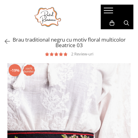
Pijamale
Imbracaminte copii
Pijamale Dama
Imbracaminte Fetite
Brau traditional negru cu motiv floral multicolor
Pijamale Dama Marimi Mari
Imbracaminte Baieti
Beatrice 03
Halate
2 Review-uri
Pijamale Baieti
-19%
Pijamale Fetite