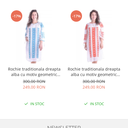
-17%
-17%
Rochie traditionala dreapta
Rochie traditionala dreapta
alba cu motiv geometric
alba cu motiv geometric
albastru Tania
rosu Doina
300,00 RON
300,00 RON
249,00 RON
249,00 RON
IN STOC
IN STOC
NEWSLETTER