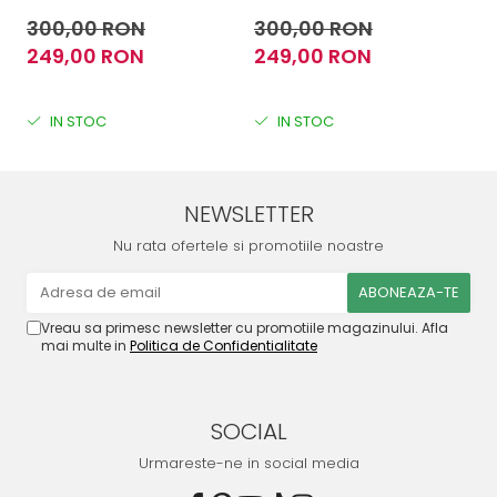
300,00 RON
300,00 RON
3
249,00 RON
249,00 RON
2
IN STOC
IN STOC
NEWSLETTER
Nu rata ofertele si promotiile noastre
Vreau sa primesc newsletter cu promotiile magazinului. Afla
mai multe in
Politica de Confidentialitate
SOCIAL
Urmareste-ne in social media