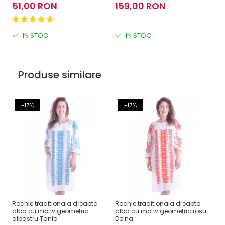
51,00 RON
159,00 RON
2
IN STOC
IN STOC
Produse similare
-17%
-17%
Rochie traditionala dreapta
Rochie traditionala dreapta
Ro
alba cu motiv geometric
alba cu motiv geometric rosu
ve
albastru Tania
Doina