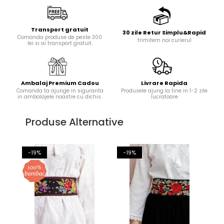
Transport gratuit
30 zile Retur Simplu&Rapid
Comanda produse de peste 300
trimitem noi curierul
lei si ai transport gratuit.
Ambalaj Premium Cadou
Livrare Rapida
Comanda ta ajunge in siguranta
Produsele ajung la tine in 1-2 zile
in ambalajele noastre cu dichis.
lucratoare
Produse Alternative
-19%
-19%
-