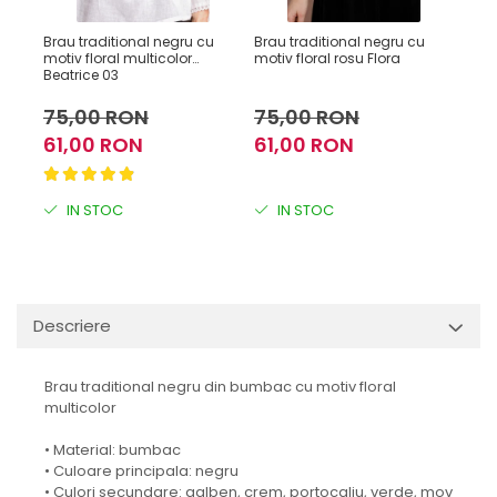
Brau traditional negru cu
Brau traditional negru cu
Brau
motiv floral multicolor
motiv floral rosu Flora
moti
Beatrice 03
75,00 RON
75,00 RON
75
61,00 RON
61,00 RON
61
IN STOC
IN STOC
I
Descriere
Brau traditional negru din bumbac cu motiv floral
multicolor
• Material: bumbac
• Culoare principala: negru
• Culori secundare: galben, crem, portocaliu, verde, mov