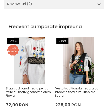
Review-uri
(2)
Frecvent cumparate impreuna
-29%
-29%
Brau traditional negru pentru
Vesta traditionala neagra cu
Se
fetite cu motiv geometric crem
broderie florala multicolora
cu
Flavia
Laura
72,00 RON
225,00 RON
3