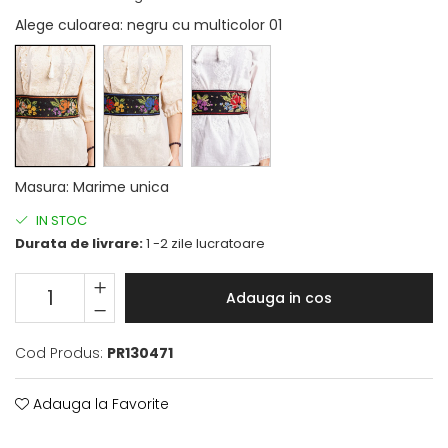
Alege culoarea
: negru cu multicolor 01
Masura
:
Marime unica
IN STOC
Durata de livrare:
1 -2 zile lucratoare
Adauga in cos
Cod Produs:
PR130471
Adauga la Favorite