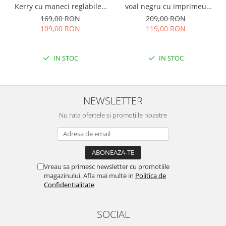
Kerry cu maneci reglabile -
voal negru cu imprimeu
Ecru
floral auriu
169,00 RON
209,00 RON
109,00 RON
119,00 RON
IN STOC
IN STOC
NEWSLETTER
Nu rata ofertele si promotiile noastre
Vreau sa primesc newsletter cu promotiile
magazinului. Afla mai multe in
Politica de
Confidentialitate
SOCIAL