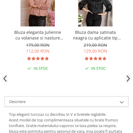
Bluza eleganta Julienne
Bluza dama satinata
B
cu volanase si nasture
neagra cu aplicatie tip
stilizat - Roz pudrat
cravata Yvonne
179,00 RON
219,00 RON
112,00 RON
129,00 RON
IN STOC
IN STOC
Descriere
Top elegant turcoaz cu decolteu in V si bretele reglabile.
Acest model de top complimenteaza siluetele cu brate frumos
tonifiate. Gratie materialului vaporos ce lasa pielea sa respire,
bluza este potrivita pentru sezonul de vara, insa poate fi purtata