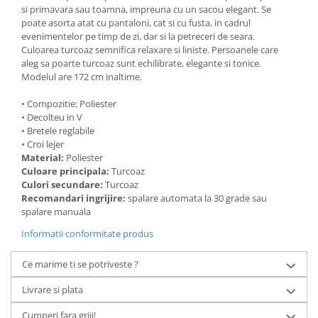
si primavara sau toamna, impreuna cu un sacou elegant. Se
poate asorta atat cu pantaloni, cat si cu fusta, in cadrul
evenimentelor pe timp de zi, dar si la petreceri de seara.
Culoarea turcoaz semnifica relaxare si liniste. Persoanele care
aleg sa poarte turcoaz sunt echilibrate, elegante si tonice.
Modelul are 172 cm inaltime.
• Compozitie: Poliester
• Decolteu in V
• Bretele reglabile
• Croi lejer
Material:
Poliester
Culoare principala:
Turcoaz
Culori secundare:
Turcoaz
Recomandari ingrijire:
spalare automata la 30 grade sau
spalare manuala
Informatii conformitate produs
Ce marime ti se potriveste ?
Livrare si plata
Cumperi fara griji!