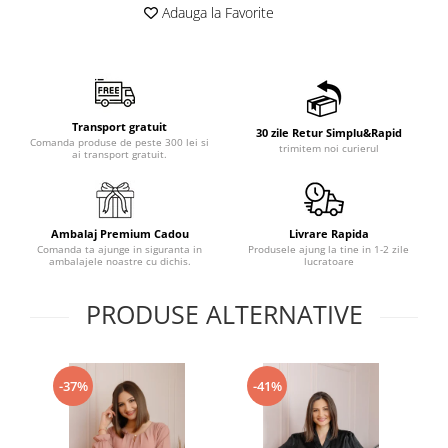
Adauga la Favorite
Transport gratuit
30 zile Retur Simplu&Rapid
Comanda produse de peste 300 lei si
trimitem noi curierul
ai transport gratuit.
Ambalaj Premium Cadou
Livrare Rapida
Comanda ta ajunge in siguranta in
Produsele ajung la tine in 1-2 zile
ambalajele noastre cu dichis.
lucratoare
PRODUSE ALTERNATIVE
-37%
-41%