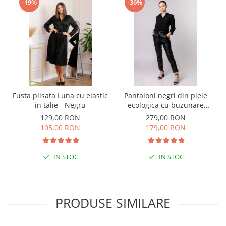
-19%
-36%
Fusta plisata Luna cu elastic
Pantaloni negri din piele
in talie - Negru
ecologica cu buzunare
functionale
129,00 RON
279,00 RON
105,00 RON
179,00 RON
IN STOC
IN STOC
PRODUSE SIMILARE