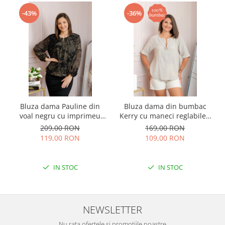
-43%
-36%
Bluza dama Pauline din
Bluza dama din bumbac
voal negru cu imprimeu
Kerry cu maneci reglabile -
floral auriu
Ecru
209,00 RON
169,00 RON
119,00 RON
109,00 RON
IN STOC
IN STOC
NEWSLETTER
Nu rata ofertele si promotiile noastre