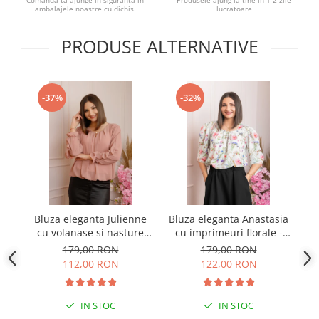
Comanda ta ajunge in siguranta in
Produsele ajung la tine in 1-2 zile
ambalajele noastre cu dichis.
lucratoare
PRODUSE ALTERNATIVE
-37%
-32%
Bluza eleganta Julienne
Bluza eleganta Anastasia
B
cu volanase si nasture
cu imprimeuri florale -
stilizat - Roz pudrat
Ivoire
179,00 RON
179,00 RON
112,00 RON
122,00 RON
IN STOC
IN STOC