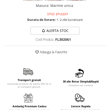
Masura
:
Marime unica
STOC EPUIZAT
Durata de livrare:
1 -2 zile lucratoare
ALERTA STOC
Cod Produs:
FL302061
Adauga la Favorite
Transport gratuit
30 zile Retur Simplu&Rapid
Comanda produse de peste 300 lei si
trimitem noi curierul
ai transport gratuit.
Ambalaj Premium Cadou
Livrare Rapida