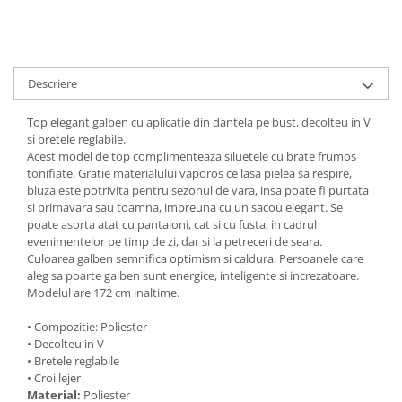
Descriere
Top elegant galben cu aplicatie din dantela pe bust, decolteu in V
si bretele reglabile.
Acest model de top complimenteaza siluetele cu brate frumos
tonifiate. Gratie materialului vaporos ce lasa pielea sa respire,
bluza este potrivita pentru sezonul de vara, insa poate fi purtata
si primavara sau toamna, impreuna cu un sacou elegant. Se
poate asorta atat cu pantaloni, cat si cu fusta, in cadrul
evenimentelor pe timp de zi, dar si la petreceri de seara.
Culoarea galben semnifica optimism si caldura. Persoanele care
aleg sa poarte galben sunt energice, inteligente si increzatoare.
Modelul are 172 cm inaltime.
• Compozitie: Poliester
• Decolteu in V
• Bretele reglabile
• Croi lejer
Material:
Poliester