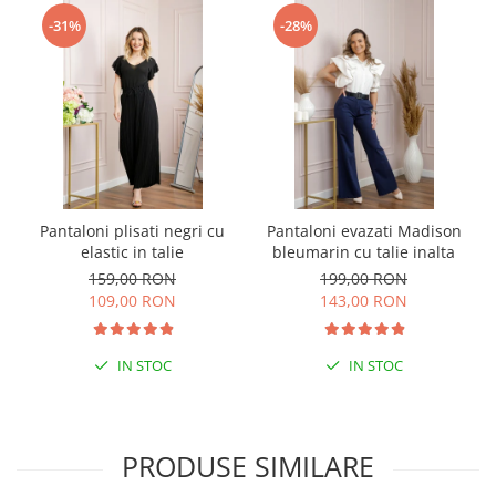
-31%
-28%
Pantaloni plisati negri cu
Pantaloni evazati Madison
elastic in talie
bleumarin cu talie inalta
159,00 RON
199,00 RON
109,00 RON
143,00 RON
IN STOC
IN STOC
PRODUSE SIMILARE