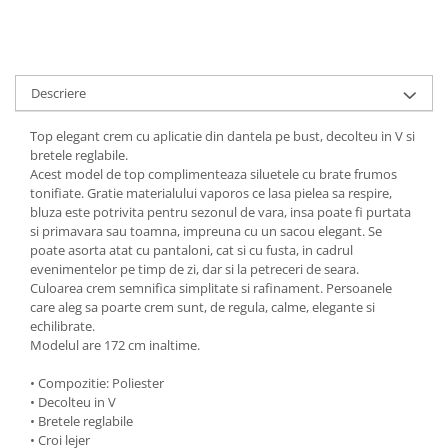
Descriere
Top elegant crem cu aplicatie din dantela pe bust, decolteu in V si
bretele reglabile.
Acest model de top complimenteaza siluetele cu brate frumos
tonifiate. Gratie materialului vaporos ce lasa pielea sa respire,
bluza este potrivita pentru sezonul de vara, insa poate fi purtata
si primavara sau toamna, impreuna cu un sacou elegant. Se
poate asorta atat cu pantaloni, cat si cu fusta, in cadrul
evenimentelor pe timp de zi, dar si la petreceri de seara.
Culoarea crem semnifica simplitate si rafinament. Persoanele
care aleg sa poarte crem sunt, de regula, calme, elegante si
echilibrate.
Modelul are 172 cm inaltime.
• Compozitie: Poliester
• Decolteu in V
• Bretele reglabile
• Croi lejer