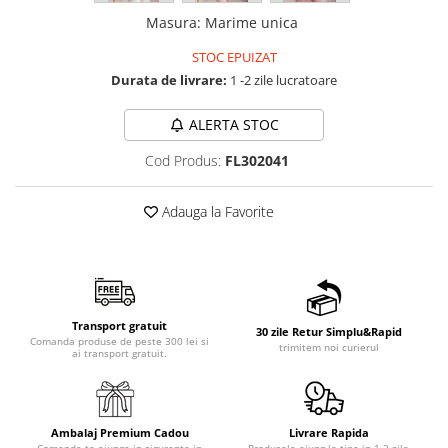
Masura
:
Marime unica
STOC EPUIZAT
Durata de livrare:
1 -2 zile lucratoare
ALERTA STOC
Cod Produs:
FL302041
Adauga la Favorite
Transport gratuit
30 zile Retur Simplu&Rapid
Comanda produse de peste 300 lei si
trimitem noi curierul
ai transport gratuit.
Ambalaj Premium Cadou
Livrare Rapida