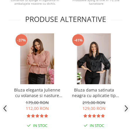
Comanda ta ajunge in siguranta in
Produsele ajung la tine in 1-2 zile
ambalajele noastre cu dichis.
lucratoare
PRODUSE ALTERNATIVE
-37%
-41%
Bluza eleganta Julienne
Bluza dama satinata
B
cu volanase si nasture
neagra cu aplicatie tip
stilizat - Roz pudrat
cravata Yvonne
179,00 RON
219,00 RON
112,00 RON
129,00 RON
IN STOC
IN STOC