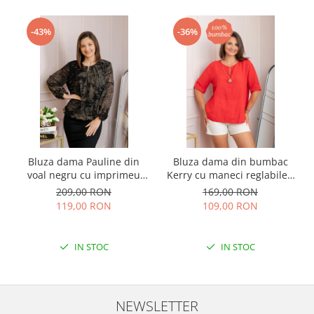
-43%
-36%
Bluza dama Pauline din
Bluza dama din bumbac
voal negru cu imprimeu
Kerry cu maneci reglabile -
floral auriu
Rosu
209,00 RON
169,00 RON
119,00 RON
109,00 RON
IN STOC
IN STOC
NEWSLETTER