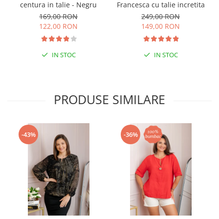
centura in talie - Negru
Francesca cu talie incretita
169,00 RON
249,00 RON
122,00 RON
149,00 RON
IN STOC
IN STOC
PRODUSE SIMILARE
-43%
-36%