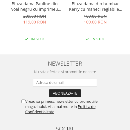
Bluza dama Pauline din
Bluza dama din bumbac
voal negru cu imprimeu
Kerry cu maneci reglabile -
floral auriu
Rosu
209,00 RON
169,00 RON
119,00 RON
109,00 RON
IN STOC
IN STOC
NEWSLETTER
Nu rata ofertele si promotiile noastre
Vreau sa primesc newsletter cu promotiile
magazinului. Afla mai multe in
Politica de
Confidentialitate
SOCIAL