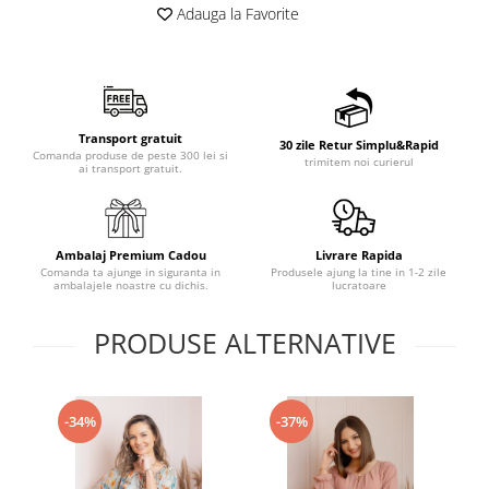
Adauga la Favorite
Transport gratuit
30 zile Retur Simplu&Rapid
Comanda produse de peste 300 lei si
trimitem noi curierul
ai transport gratuit.
Ambalaj Premium Cadou
Livrare Rapida
Comanda ta ajunge in siguranta in
Produsele ajung la tine in 1-2 zile
ambalajele noastre cu dichis.
lucratoare
PRODUSE ALTERNATIVE
-34%
-37%