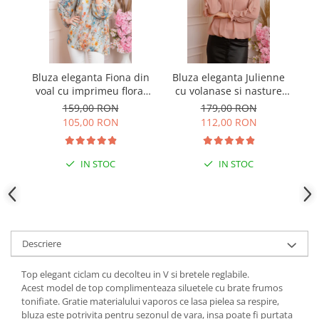
Bluza eleganta Fiona din
Bluza eleganta Julienne
Bl
voal cu imprimeu floral
cu volanase si nasture
c
orange
stilizat - Roz pudrat
159,00 RON
179,00 RON
105,00 RON
112,00 RON
IN STOC
IN STOC
Descriere
Top elegant ciclam cu decolteu in V si bretele reglabile.
Acest model de top complimenteaza siluetele cu brate frumos
tonifiate. Gratie materialului vaporos ce lasa pielea sa respire,
bluza este potrivita pentru sezonul de vara, insa poate fi purtata