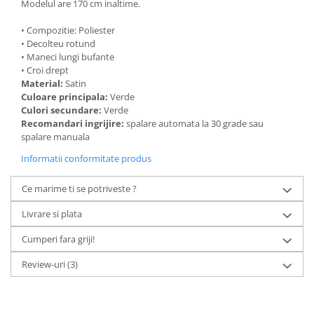
Modelul are 170 cm inaltime.
• Compozitie: Poliester
• Decolteu rotund
• Maneci lungi bufante
• Croi drept
Material:
Satin
Culoare principala:
Verde
Culori secundare:
Verde
Recomandari ingrijire:
spalare automata la 30 grade sau
spalare manuala
Informatii conformitate produs
Ce marime ti se potriveste ?
Livrare si plata
Cumperi fara griji!
Review-uri
(3)