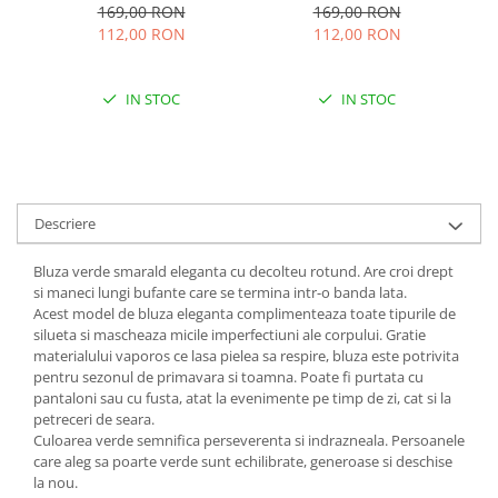
bufante
169,00 RON
169,00 RON
112,00 RON
112,00 RON
IN STOC
IN STOC
Descriere
Bluza verde smarald eleganta cu decolteu rotund. Are croi drept
si maneci lungi bufante care se termina intr-o banda lata.
Acest model de bluza eleganta complimenteaza toate tipurile de
silueta si mascheaza micile imperfectiuni ale corpului. Gratie
materialului vaporos ce lasa pielea sa respire, bluza este potrivita
pentru sezonul de primavara si toamna. Poate fi purtata cu
pantaloni sau cu fusta, atat la evenimente pe timp de zi, cat si la
petreceri de seara.
Culoarea verde semnifica perseverenta si indrazneala. Persoanele
care aleg sa poarte verde sunt echilibrate, generoase si deschise
la nou.