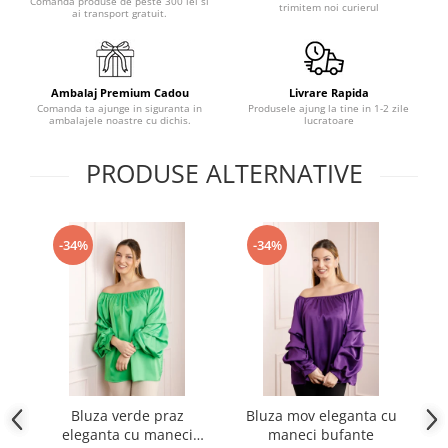
Comanda produse de peste 300 lei si
trimitem noi curierul
ai transport gratuit.
Ambalaj Premium Cadou
Livrare Rapida
Comanda ta ajunge in siguranta in
Produsele ajung la tine in 1-2 zile
ambalajele noastre cu dichis.
lucratoare
PRODUSE ALTERNATIVE
-34%
-34%
Bluza verde praz
Bluza mov eleganta cu
B
eleganta cu maneci
maneci bufante