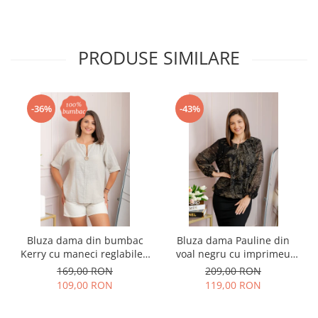
PRODUSE SIMILARE
-36%
-43%
Bluza dama din bumbac
Bluza dama Pauline din
Kerry cu maneci reglabile -
voal negru cu imprimeu
Ecru
floral auriu
169,00 RON
209,00 RON
109,00 RON
119,00 RON