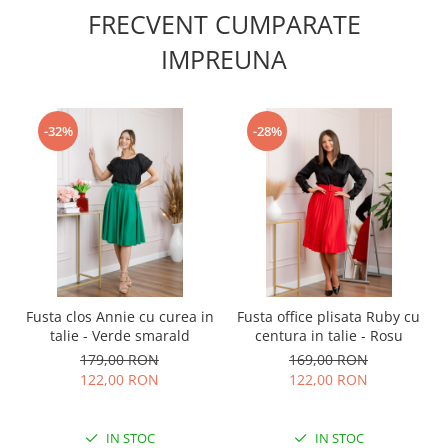
FRECVENT CUMPARATE
IMPREUNA
-32%
-28%
Fusta clos Annie cu curea in
Fusta office plisata Ruby cu
talie - Verde smarald
centura in talie - Rosu
179,00 RON
169,00 RON
122,00 RON
122,00 RON
IN STOC
IN STOC