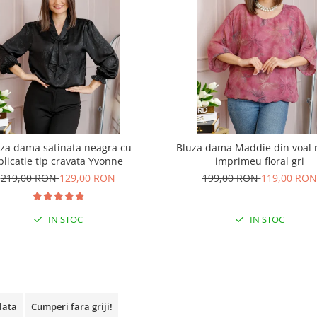
za dama satinata neagra cu
Bluza dama Maddie din voal 
plicatie tip cravata Yvonne
imprimeu floral gri
219,00 RON
129,00 RON
199,00 RON
119,00 RON
IN STOC
IN STOC
plata
Cumperi fara griji!