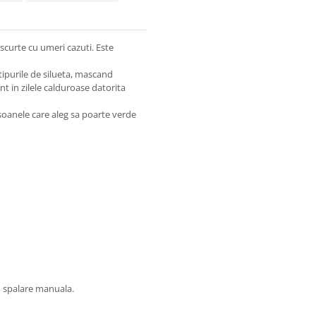
scurte cu umeri cazuti. Este
tipurile de silueta, mascand
nt in zilele calduroase datorita
soanele care aleg sa poarte verde
u spalare manuala.