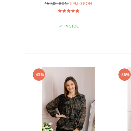
159,00 RON
109,00 RON
IN STOC
-43%
-36%