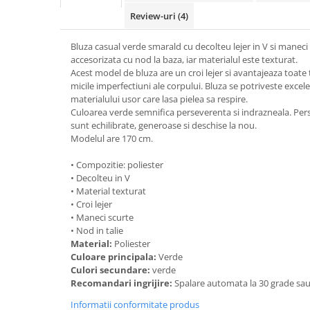
Review-uri
(4)
Bluza casual verde smarald cu decolteu lejer in V si maneci 
accesorizata cu nod la baza, iar materialul este texturat.
Acest model de bluza are un croi lejer si avantajeaza toate 
micile imperfectiuni ale corpului. Bluza se potriveste excele
materialului usor care lasa pielea sa respire.
Culoarea verde semnifica perseverenta si indrazneala. Per
sunt echilibrate, generoase si deschise la nou.
Modelul are 170 cm.
• Compozitie: poliester
• Decolteu in V
• Material texturat
• Croi lejer
• Maneci scurte
• Nod in talie
Material:
Poliester
Culoare principala:
Verde
Culori secundare:
verde
Recomandari ingrijire:
Spalare automata la 30 grade sa
Informatii conformitate produs