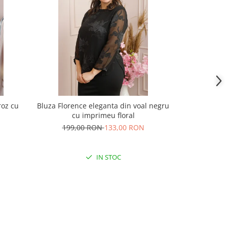
roz cu
Bluza Florence eleganta din voal negru
Bluza elegan
cu imprimeu floral
cravata si im
199,00 RON
133,00 RON
201,
IN STOC