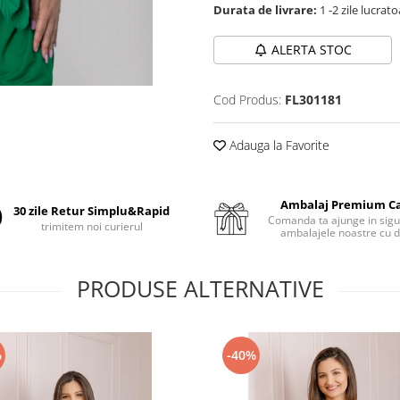
Durata de livrare:
1 -2 zile lucrat
ALERTA STOC
Cod Produs:
FL301181
Adauga la Favorite
Ambalaj Premium C
30 zile Retur Simplu&Rapid
Comanda ta ajunge in sigu
trimitem noi curierul
ambalajele noastre cu d
PRODUSE ALTERNATIVE
%
-40%