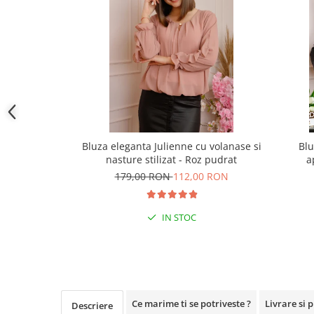
Bluza eleganta Julienne cu volanase si
Blu
nasture stilizat - Roz pudrat
a
179,00 RON
112,00 RON
IN STOC
Ce marime ti se potriveste ?
Livrare si 
Descriere