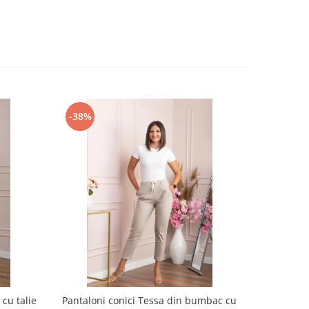
-38%
-31%
cu talie
Pantaloni conici Tessa din bumbac cu
Pantaloni 