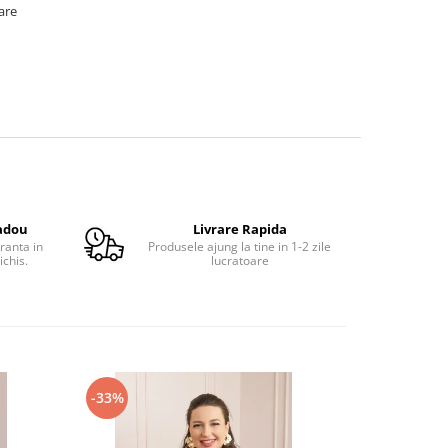
oare
adou
Livrare Rapida
ranta in
Produsele ajung la tine in 1-2 zile
ichis.
lucratoare
-33%
-41%