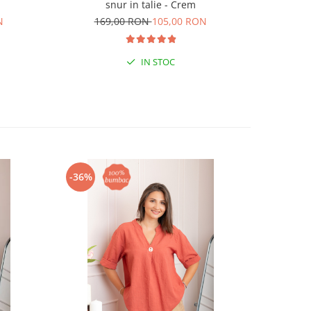
snur in talie - Crem
15
N
169,00 RON
105,00 RON
IN STOC
-36%
-36%