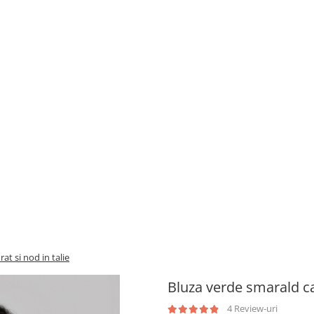
at si nod in talie
Bluza verde smarald cas
4 Review-uri