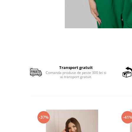
Transport gratuit
Comanda produse de peste 300 lei si
ai transport gratuit.
-37%
-41