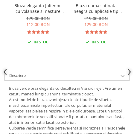
Bluza eleganta Julienne
Bluza dama satinata
B
cu volanase si nasture
neagra cu aplicatie tip
stilizat - Roz pudrat
cravata Yvonne
179,00 RON
219,00 RON
112,00 RON
129,00 RON
IN STOC
IN STOC
Descriere
Bluza verde praz eleganta cu decolteu in V si croi lejer. Are umeri
cazuti, maneci lungi cu snur si terminatie clopot.
Acest model de bluza avantajeaza toate tipurile de silueta,
mascheaza micile imperfectiuni ale corpului, iar materialul
vaporos lasa pielea sa respire in zilele calduroase. Este un articol
de imbracaminte versatil si poate fi purtat cu pantaloni sau fusta,
atat in interior, cat si lasat pe exterior.
Culoarea verde semnifica perseverenta si indrazneala. Persoanele
care aleg sa poarte verde sunt echilibrate, generoase si deschise