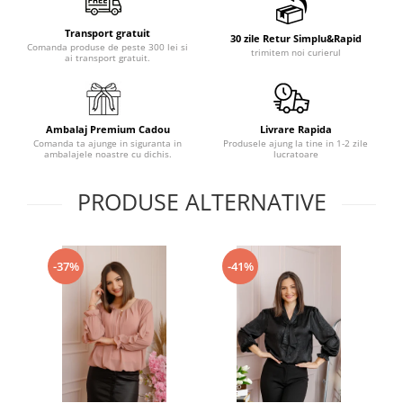
Transport gratuit
30 zile Retur Simplu&Rapid
Comanda produse de peste 300 lei si
trimitem noi curierul
ai transport gratuit.
Ambalaj Premium Cadou
Livrare Rapida
Comanda ta ajunge in siguranta in
Produsele ajung la tine in 1-2 zile
ambalajele noastre cu dichis.
lucratoare
PRODUSE ALTERNATIVE
-37%
-41%