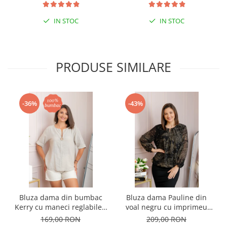
IN STOC
IN STOC
PRODUSE SIMILARE
-36%
-43%
Bluza dama din bumbac
Bluza dama Pauline din
Kerry cu maneci reglabile -
voal negru cu imprimeu
Ecru
floral auriu
169,00 RON
209,00 RON