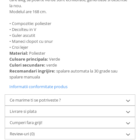
la nou.
Modelul are 168 cm.
• Compozitie: poliester
• Decolteu in V
• Guler ascutit
• Maneci clopot cu snur
• Croi lejer
Material:
Poliester
Culoare principala:
Verde
Culori secundare:
verde
Recomandari ingrijire:
spalare automata la 30 grade sau
spalare manuala
Informatii conformitate produs
Ce marime ti se potriveste ?
Livrare si plata
Cumperi fara griji!
Review-uri
(0)