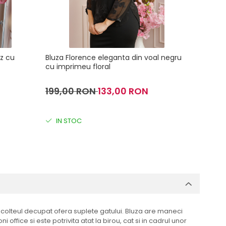
z cu
Bluza Florence eleganta din voal negru
Bluza e
cu imprimeu floral
cravata
199,00 RON
133,00 RON
201,0
IN STOC
IN S
 decolteul decupat ofera suplete gatului. Bluza are maneci
office si este potrivita atat la birou, cat si in cadrul unor