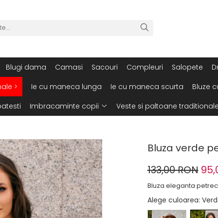
Blugi dama
Camasi
Sacouri
Compleuri
Salopete
D
nale >
Ie cu maneca lunga
Ie cu maneca scurta
Bluze c
atesti
Imbracaminte copii
Veste si paltoane traditional
Bluza verde pe
133,00 RON
95,
Bluza eleganta petrecu
Alege culoarea
: Ver