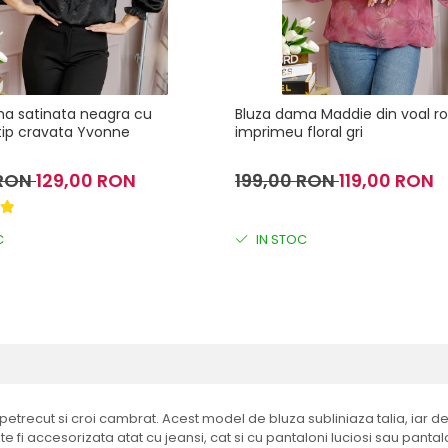
ma satinata neagra cu
Bluza dama Maddie din voal ro
 tip cravata Yvonne
imprimeu floral gri
 RON
129,00 RON
199,00 RON
119,00 RON
C
IN STOC
V petrecut si croi cambrat. Acest model de bluza subliniaza talia, iar
fi accesorizata atat cu jeansi, cat si cu pantaloni luciosi sau pantaloni 