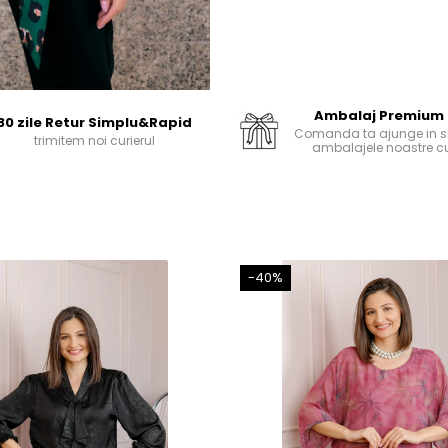
Ambalaj Premium
30 zile Retur Simplu&Rapid
Comanda ta ajunge in si
trimitem noi curierul
ambalajele noastre cu
-40%