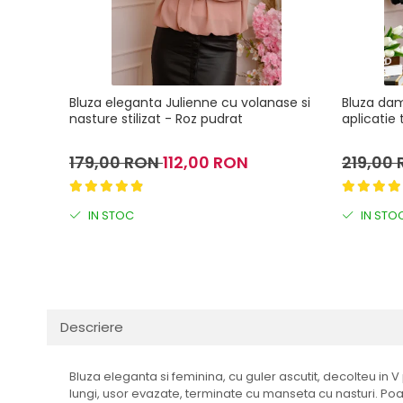
Bluza eleganta Julienne cu volanase si
Bluza da
nasture stilizat - Roz pudrat
aplicatie
179,00 RON
112,00 RON
219,00
IN STOC
IN STO
Descriere
Bluza eleganta si feminina, cu guler ascutit, decolteu in 
lungi, usor evazate, terminate cu manseta cu nasturi. Poate 