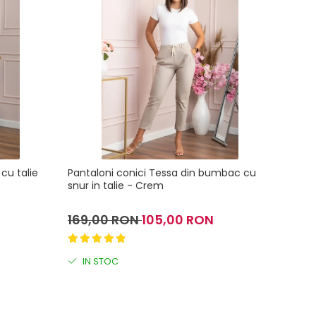
cu talie
Pantaloni conici Tessa din bumbac cu
Pantal
snur in talie - Crem
169,00 RON
105,00 RON
159,
IN STOC
IN 