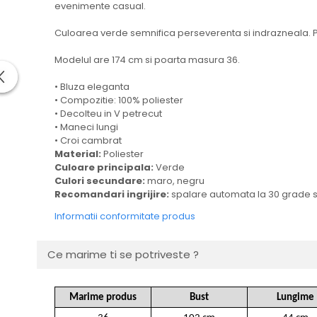
evenimente casual.
Culoarea verde semnifica perseverenta si indrazneala. P
Modelul are 174 cm si poarta masura 36.
• Bluza eleganta
• Compozitie: 100% poliester
• Decolteu in V petrecut
• Maneci lungi
• Croi cambrat
Material:
Poliester
Culoare principala:
Verde
Culori secundare:
maro, negru
Recomandari ingrijire:
spalare automata la 30 grade
Informatii conformitate produs
Ce marime ti se potriveste ?
Marime produs
Bust
Lungime