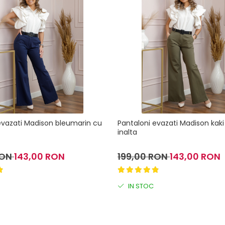
evazati Madison bleumarin cu
Pantaloni evazati Madison kaki 
inalta
RON
143,00 RON
199,00 RON
143,00 RON
IN STOC