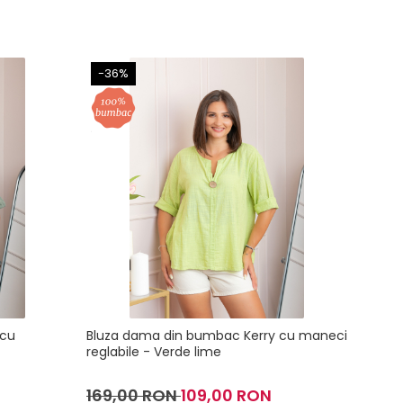
-36%
-36
 cu
Bluza dama din bumbac Kerry cu maneci
Bluza
reglabile - Verde lime
reglab
169,00 RON
109,00 RON
169,