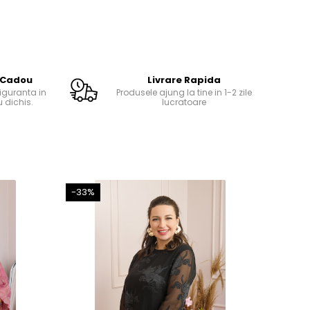
 Cadou
Livrare Rapida
guranta in
Produsele ajung la tine in 1-2 zile
 dichis.
lucratoare
-33%
-41%