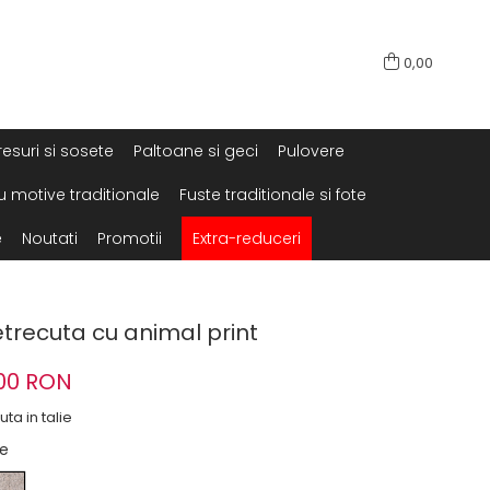
0,00
resuri si sosete
Paltoane si geci
Pulovere
u motive traditionale
Fuste traditionale si fote
e
Noutati
Promotii
Extra-reduceri
trecuta cu animal print
00 RON
ta in talie
de