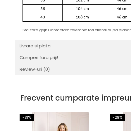
36
102 cm
44 cm
38
104 cm
46 cm
40
108 cm
46 cm
Stai fara griji! Contactam telefonic toti clientii dupa pla
Livrare si plata
Cumperi fara griji!
Review-uri
(0)
Frecvent cumparate impreu
-31%
-28%