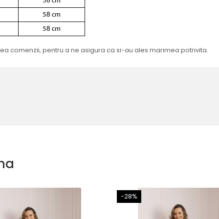
58 cm
58 cm
58 cm
sarea comenzii, pentru a ne asigura ca si-au ales marimea potrivita.
na
-28%