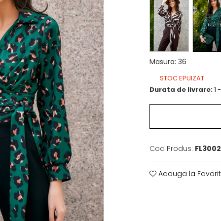
Masura
:
36
STOC EPUIZAT
Durata de livrare:
1 
Cod Produs:
FL3002
Adauga la Favori