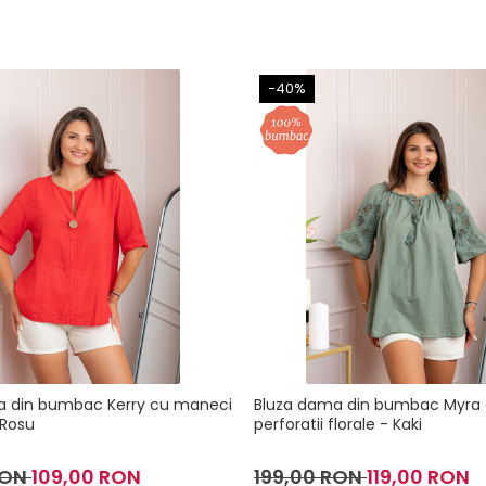
-40%
a din bumbac Kerry cu maneci
Bluza dama din bumbac Myra
 Rosu
perforatii florale - Kaki
RON
109,00 RON
199,00 RON
119,00 RON