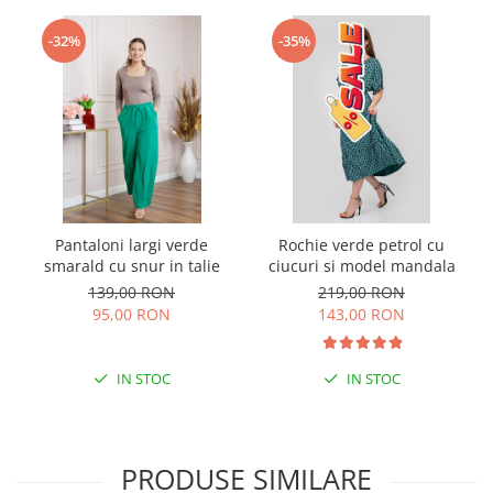
-32%
-35%
Pantaloni largi verde
Rochie verde petrol cu
smarald cu snur in talie
ciucuri si model mandala
139,00 RON
219,00 RON
95,00 RON
143,00 RON
IN STOC
IN STOC
PRODUSE SIMILARE