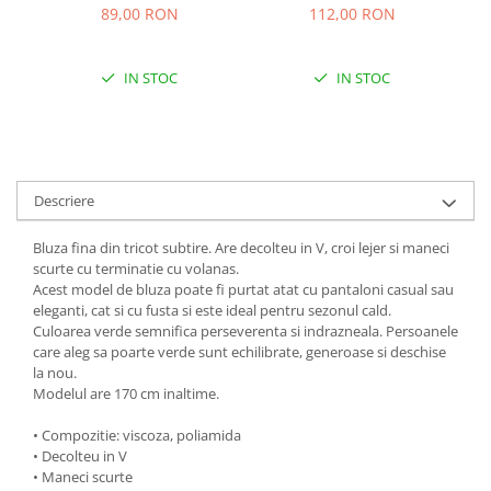
89,00 RON
112,00 RON
IN STOC
IN STOC
Descriere
Bluza fina din tricot subtire. Are decolteu in V, croi lejer si maneci
scurte cu terminatie cu volanas.
Acest model de bluza poate fi purtat atat cu pantaloni casual sau
eleganti, cat si cu fusta si este ideal pentru sezonul cald.
Culoarea verde semnifica perseverenta si indrazneala. Persoanele
care aleg sa poarte verde sunt echilibrate, generoase si deschise
la nou.
Modelul are 170 cm inaltime.
• Compozitie: viscoza, poliamida
• Decolteu in V
• Maneci scurte