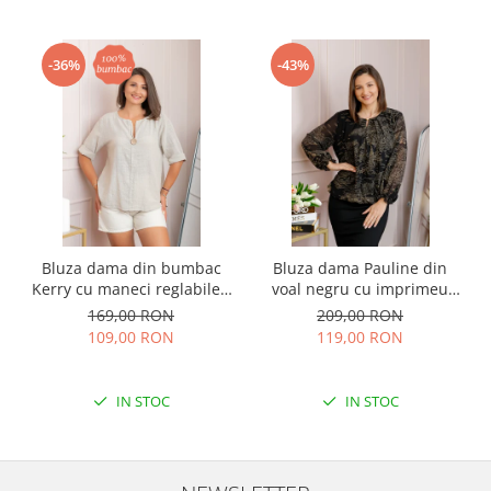
-36%
-43%
Bluza dama din bumbac
Bluza dama Pauline din
Kerry cu maneci reglabile -
voal negru cu imprimeu
Ecru
floral auriu
169,00 RON
209,00 RON
109,00 RON
119,00 RON
IN STOC
IN STOC