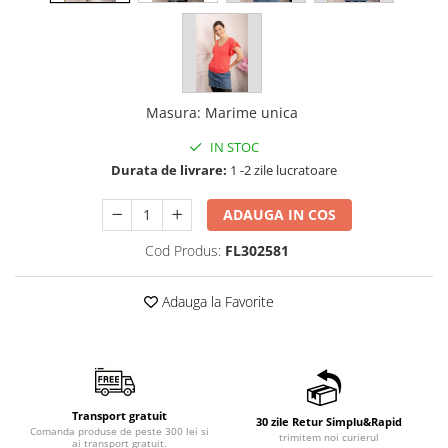
Masura
:
Marime unica
IN STOC
Durata de livrare:
1 -2 zile lucratoare
ADAUGA IN COS
Cod Produs:
FL302581
Adauga la Favorite
Transport gratuit
30 zile Retur Simplu&Rapid
Comanda produse de peste 300 lei si
trimitem noi curierul
ai transport gratuit.