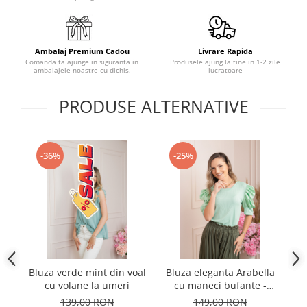
Ambalaj Premium Cadou
Livrare Rapida
Comanda ta ajunge in siguranta in
Produsele ajung la tine in 1-2 zile
ambalajele noastre cu dichis.
lucratoare
PRODUSE ALTERNATIVE
-36%
-25%
Bluza verde mint din voal
Bluza eleganta Arabella
cu volane la umeri
cu maneci bufante -
Verde mint
139,00 RON
149,00 RON