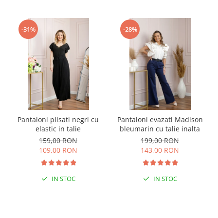
-31%
-28%
Pantaloni plisati negri cu
Pantaloni evazati Madison
elastic in talie
bleumarin cu talie inalta
159,00 RON
199,00 RON
109,00 RON
143,00 RON
IN STOC
IN STOC