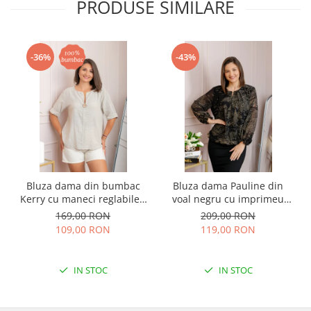
PRODUSE SIMILARE
-36%
-43%
Bluza dama din bumbac
Bluza dama Pauline din
Kerry cu maneci reglabile -
voal negru cu imprimeu
Ecru
floral auriu
169,00 RON
209,00 RON
109,00 RON
119,00 RON
IN STOC
IN STOC