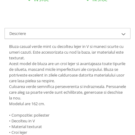
Descriere
Bluza casual verde mint cu decolteu lejer in V si maneci scurte cu
umeri cazuti. Este accesorizata cu nod la baza, iar materialul este
texturat.
Acest model de bluza are un croi lejer si avantajeaza toate tipurile
de silueta, mascand micile imperfectiuni ale corpului. Bluza se
potriveste excelent in zilele calduroase datorita materialului usor
care lasa pielea sa respire.
Culoarea verde semnifica perseverenta si indrazneala. Persoanele
care aleg sa poarte verde sunt echilibrate, generoase si deschise
la nou.
Modelul are 162 cm.
• Compozitie: poliester
• Decolteu in V
• Material texturat
• Croi lejer