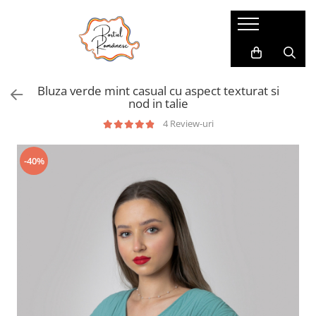
Pijamale
Imbracaminte copii
Pijamale Dama
Imbracaminte Fetite
Bluza verde mint casual cu aspect texturat si
Pijamale Dama Marimi Mari
Imbracaminte Baieti
nod in talie
Halate
4 Review-uri
Pijamale Baieti
-40%
Pijamale Fetite