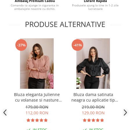
Ambalaj Premium Cadou
Livrare Rapida
Comanda ta ajunge in siguranta in
Produsele ajung la tine in 1-2 zile
ambalajele noastre cu dichis.
lucratoare
PRODUSE ALTERNATIVE
-37%
-41%
Bluza eleganta Julienne
Bluza dama satinata
B
cu volanase si nasture
neagra cu aplicatie tip
stilizat - Roz pudrat
cravata Yvonne
179,00 RON
219,00 RON
112,00 RON
129,00 RON
IN STOC
IN STOC