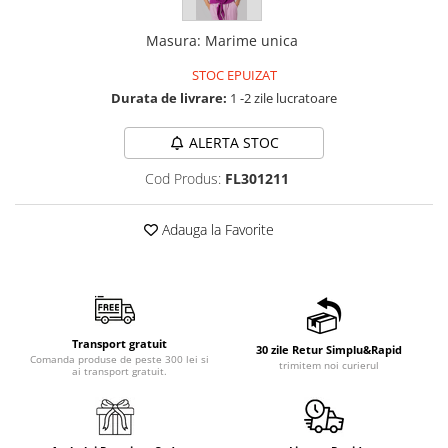
Masura
:
Marime unica
STOC EPUIZAT
Durata de livrare:
1 -2 zile lucratoare
ALERTA STOC
Cod Produs:
FL301211
Adauga la Favorite
Transport gratuit
30 zile Retur Simplu&Rapid
Comanda produse de peste 300 lei si
trimitem noi curierul
ai transport gratuit.