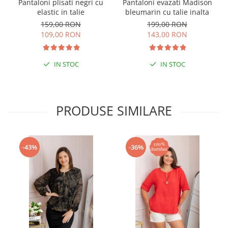
Pantaloni plisati negri cu
Pantaloni evazati Madison
elastic in talie
bleumarin cu talie inalta
159,00 RON
199,00 RON
109,00 RON
143,00 RON
IN STOC
IN STOC
PRODUSE SIMILARE
-43%
-36%