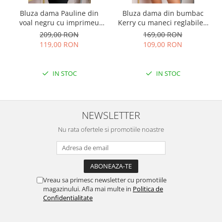
Bluza dama Pauline din
Bluza dama din bumbac
voal negru cu imprimeu
Kerry cu maneci reglabile -
floral auriu
Rosu
209,00 RON
169,00 RON
119,00 RON
109,00 RON
IN STOC
IN STOC
NEWSLETTER
Nu rata ofertele si promotiile noastre
Vreau sa primesc newsletter cu promotiile
magazinului. Afla mai multe in
Politica de
Confidentialitate