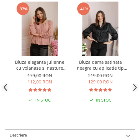
-37%
-41%
Bluza eleganta Julienne
Bluza dama satinata
B
cu volanase si nasture
neagra cu aplicatie tip
stilizat - Roz pudrat
cravata Yvonne
179,00 RON
219,00 RON
112,00 RON
129,00 RON
IN STOC
IN STOC
Descriere