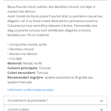
Bluza fina din tricot subtire. Are decolteu rotund, croi lejer si
maneci trei sferturi.
Acest model de bluza poate fi purtat atat cu pantaloni casual sau
eleganti, cat si cu fusta si este ideal pentru primavara-toamna.
Culoarea turcoaz semnifica relaxare si liniste. Persoanele care
aleg sa poarte turcoaz sunt echilibrate, elegante si tonice.
Modelul are 170 cm inaltime.
• Compozitie: modal, acrilic
• Decolteu rotund
• Maneci trei sferturi
• Croi lejer
Material:
Modal, Acrilic
Culoare principala:
Turcoaz
Culori secundare:
Turcoaz
Recomandari ingrijire:
spalare automata la 30 grade sau
spalare manuala
Informatii conformitate produs
Ce marime ti se potriveste ?
Livrare si plata