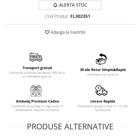
ALERTA STOC
Cod Produs:
FL302351
Adauga la Favorite
Transport gratuit
30 zile Retur Simplu&Rapid
Comanda produse de peste 300 lei si
trimitem noi curierul
ai transport gratuit.
Ambalaj Premium Cadou
Livrare Rapida
Comanda ta ajunge in siguranta in
Produsele ajung la tine in 1-2 zile
ambalajele noastre cu dichis.
lucratoare
PRODUSE ALTERNATIVE