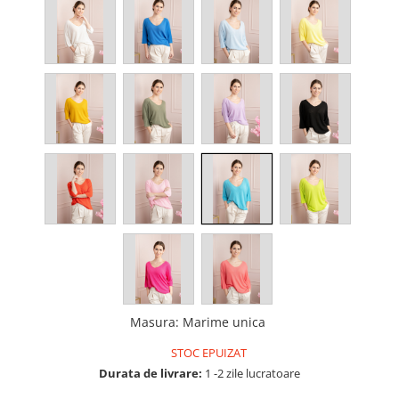
Masura
:
Marime unica
STOC EPUIZAT
Durata de livrare:
1 -2 zile lucratoare