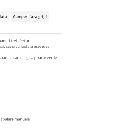
plata
Cumperi fara griji!
aneci trei sferturi.
, cat si cu fusta si este ideal
soanele care aleg sa poarte verde
u spalare manuala