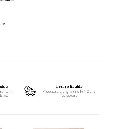
oare
adou
Livrare Rapida
ranta in
Produsele ajung la tine in 1-2 zile
ichis.
lucratoare