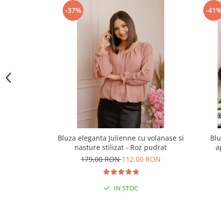
-37%
-41
Bluza eleganta Julienne cu volanase si
Blu
nasture stilizat - Roz pudrat
a
179,00 RON
112,00 RON
IN STOC