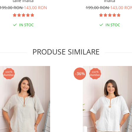
talie inalta
inalta
199,00 RON
143,00 RON
199,00 RON
143,00 RO
IN STOC
IN STOC
PRODUSE SIMILARE
-36%