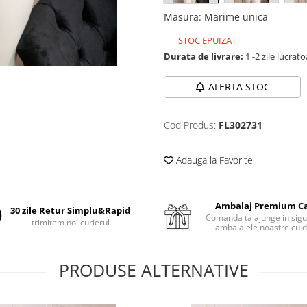
Masura
:
Marime unica
STOC EPUIZAT
Durata de livrare:
1 -2 zile lucrat
ALERTA STOC
Cod Produs:
FL302731
Adauga la Favorite
Ambalaj Premium C
30 zile Retur Simplu&Rapid
Comanda ta ajunge in sigu
trimitem noi curierul
ambalajele noastre cu d
PRODUSE ALTERNATIVE