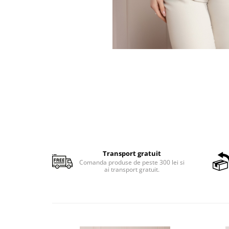
Transport gratuit
Comanda produse de peste 300 lei si
ai transport gratuit.