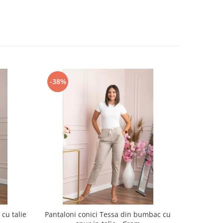
-38%
-31%
cu talie
Pantaloni conici Tessa din bumbac cu
Pantaloni