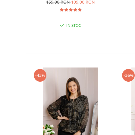
159,00 RON
109,00 RON
IN STOC
-43%
-36%