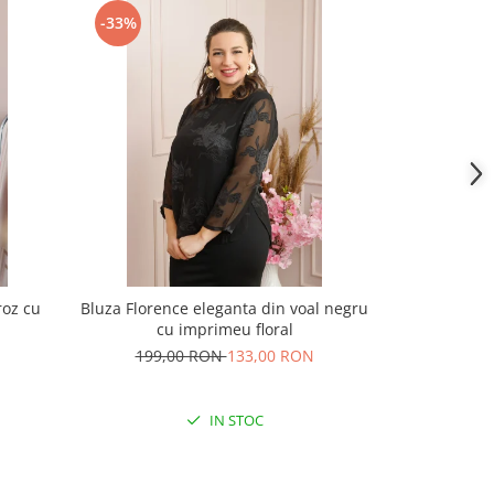
-33%
-41%
roz cu
Bluza Florence eleganta din voal negru
Bluza elegan
cu imprimeu floral
cravata si im
199,00 RON
133,00 RON
201,
IN STOC