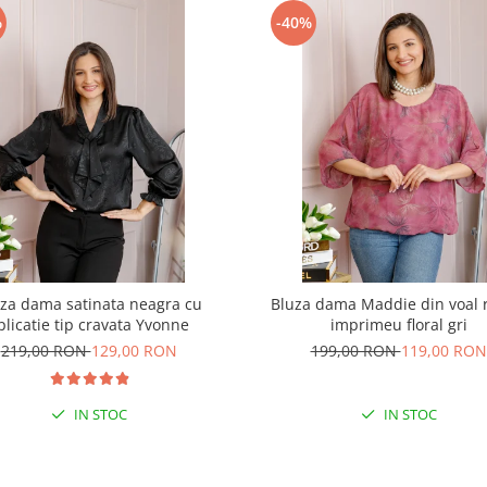
%
-40%
za dama satinata neagra cu
Bluza dama Maddie din voal 
plicatie tip cravata Yvonne
imprimeu floral gri
219,00 RON
129,00 RON
199,00 RON
119,00 RON
IN STOC
IN STOC