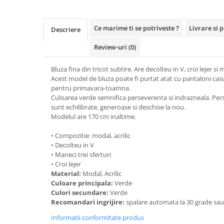
Ce marime ti se potriveste ?
Livrare si 
Descriere
Review-uri
(0)
Bluza fina din tricot subtire. Are decolteu in V, croi lejer si m
Acest model de bluza poate fi purtat atat cu pantaloni casual
pentru primavara-toamna.
Culoarea verde semnifica perseverenta si indrazneala. Per
sunt echilibrate, generoase si deschise la nou.
Modelul are 170 cm inaltime.
• Compozitie: modal, acrilic
• Decolteu in V
• Maneci trei sferturi
• Croi lejer
Material:
Modal, Acrilic
Culoare principala:
Verde
Culori secundare:
Verde
Recomandari ingrijire:
spalare automata la 30 grade sa
Informatii conformitate produs