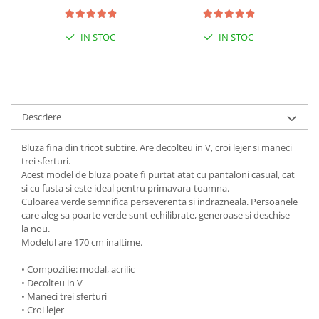
IN STOC
IN STOC
Descriere
Bluza fina din tricot subtire. Are decolteu in V, croi lejer si maneci
trei sferturi.
Acest model de bluza poate fi purtat atat cu pantaloni casual, cat
si cu fusta si este ideal pentru primavara-toamna.
Culoarea verde semnifica perseverenta si indrazneala. Persoanele
care aleg sa poarte verde sunt echilibrate, generoase si deschise
la nou.
Modelul are 170 cm inaltime.
• Compozitie: modal, acrilic
• Decolteu in V
• Maneci trei sferturi
• Croi lejer