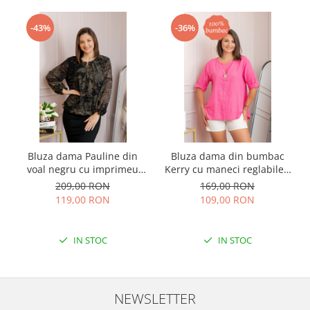
-43%
-36%
Bluza dama Pauline din
Bluza dama din bumbac
voal negru cu imprimeu
Kerry cu maneci reglabile -
floral auriu
Roz
209,00 RON
169,00 RON
119,00 RON
109,00 RON
IN STOC
IN STOC
NEWSLETTER