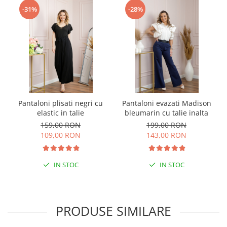
-31%
-28%
Pantaloni plisati negri cu
Pantaloni evazati Madison
elastic in talie
bleumarin cu talie inalta
159,00 RON
199,00 RON
109,00 RON
143,00 RON
IN STOC
IN STOC
PRODUSE SIMILARE