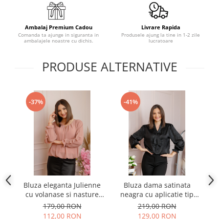
Ambalaj Premium Cadou
Livrare Rapida
Comanda ta ajunge in siguranta in
Produsele ajung la tine in 1-2 zile
ambalajele noastre cu dichis.
lucratoare
PRODUSE ALTERNATIVE
-37%
-41%
Bluza eleganta Julienne
Bluza dama satinata
B
cu volanase si nasture
neagra cu aplicatie tip
stilizat - Roz pudrat
cravata Yvonne
179,00 RON
219,00 RON
112,00 RON
129,00 RON