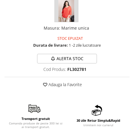
Masura
:
Marime unica
STOC EPUIZAT
Durata de livrare:
1 -2 zile lucratoare
ALERTA STOC
Cod Produs:
FL302781
Adauga la Favorite
Transport gratuit
30 zile Retur Simplu&Rapid
Comanda produse de peste 300 lei si
trimitem noi curierul
ai transport gratuit.