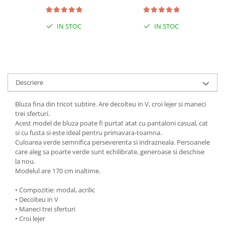
IN STOC
IN STOC
Descriere
Bluza fina din tricot subtire. Are decolteu in V, croi lejer si maneci
trei sferturi.
Acest model de bluza poate fi purtat atat cu pantaloni casual, cat
si cu fusta si este ideal pentru primavara-toamna.
Culoarea verde semnifica perseverenta si indrazneala. Persoanele
care aleg sa poarte verde sunt echilibrate, generoase si deschise
la nou.
Modelul are 170 cm inaltime.
• Compozitie: modal, acrilic
• Decolteu in V
• Maneci trei sferturi
• Croi lejer