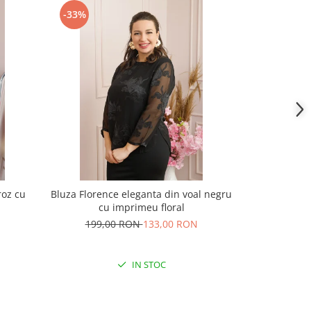
-33%
-41%
roz cu
Bluza Florence eleganta din voal negru
Bluza elegan
cu imprimeu floral
cravata si im
199,00 RON
133,00 RON
201,
IN STOC