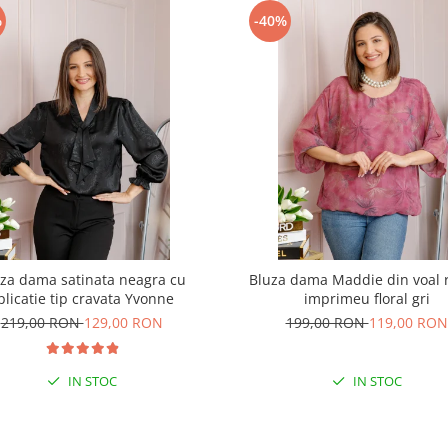
%
-40%
za dama satinata neagra cu
Bluza dama Maddie din voal 
plicatie tip cravata Yvonne
imprimeu floral gri
219,00 RON
129,00 RON
199,00 RON
119,00 RON
IN STOC
IN STOC