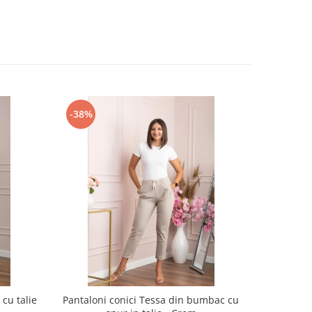
-38%
-31%
cu talie
Pantaloni conici Tessa din bumbac cu
Pantaloni