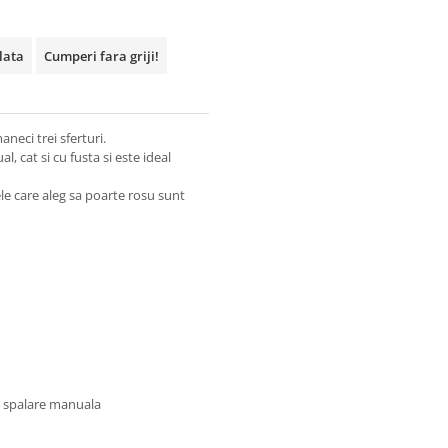
plata
Cumperi fara griji!
aneci trei sferturi.
, cat si cu fusta si este ideal
e care aleg sa poarte rosu sunt
u spalare manuala