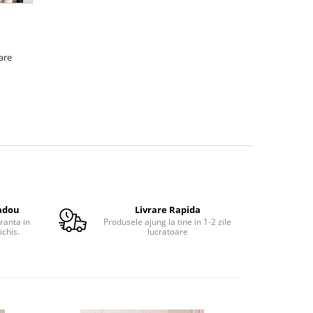
oare
adou
Livrare Rapida
ranta in
Produsele ajung la tine in 1-2 zile
ichis.
lucratoare