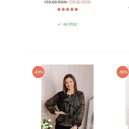
159,00 RON
109,00 RON
IN STOC
-43%
-36%