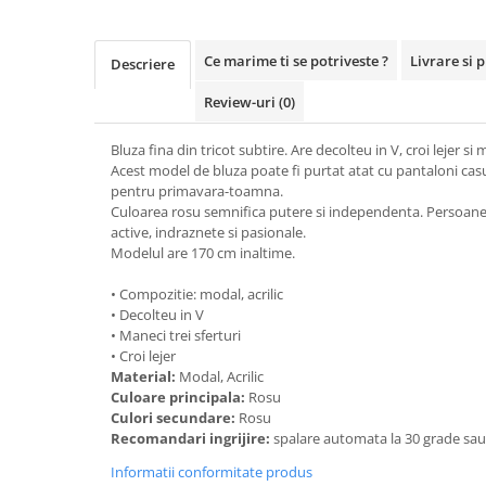
Ce marime ti se potriveste ?
Livrare si 
Descriere
Review-uri
(0)
Bluza fina din tricot subtire. Are decolteu in V, croi lejer si m
Acest model de bluza poate fi purtat atat cu pantaloni casual
pentru primavara-toamna.
Culoarea rosu semnifica putere si independenta. Persoanel
active, indraznete si pasionale.
Modelul are 170 cm inaltime.
• Compozitie: modal, acrilic
• Decolteu in V
• Maneci trei sferturi
• Croi lejer
Material:
Modal, Acrilic
Culoare principala:
Rosu
Culori secundare:
Rosu
Recomandari ingrijire:
spalare automata la 30 grade sa
Informatii conformitate produs