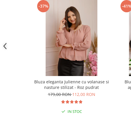
-37%
-41
Bluza eleganta Julienne cu volanase si
Blu
nasture stilizat - Roz pudrat
a
179,00 RON
112,00 RON
IN STOC