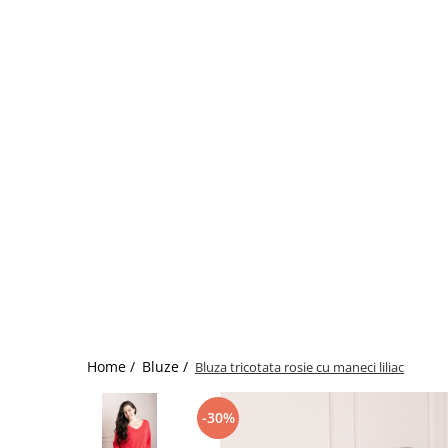
Home /
Bluze /
Bluza tricotata rosie cu maneci liliac
-30%