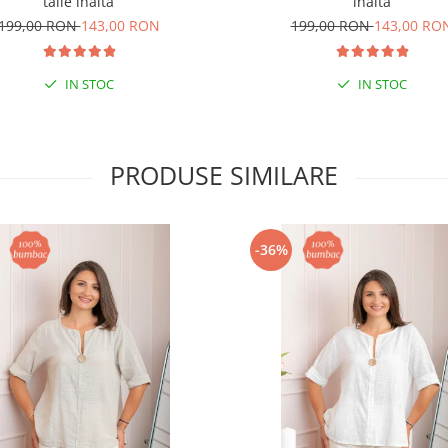
talie inalta
inalta
199,00 RON
143,00 RON
199,00 RON
143,00 RO
IN STOC
IN STOC
PRODUSE SIMILARE
-36%