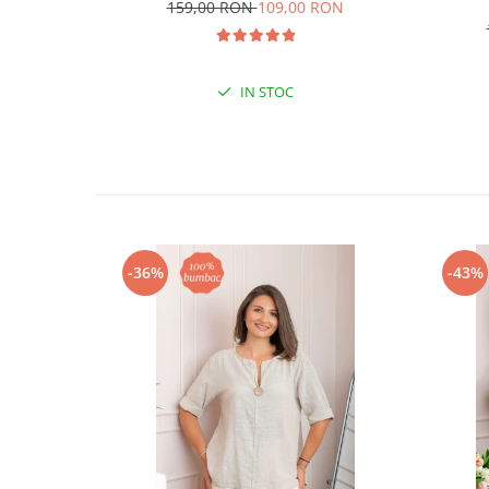
159,00 RON
109,00 RON
IN STOC
-36%
-43%