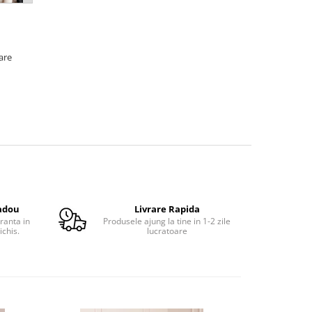
oare
adou
Livrare Rapida
ranta in
Produsele ajung la tine in 1-2 zile
ichis.
lucratoare