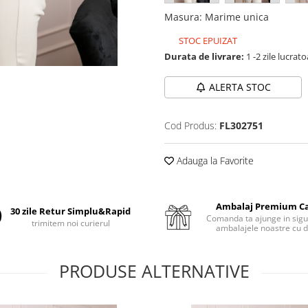
Masura
:
Marime unica
STOC EPUIZAT
Durata de livrare:
1 -2 zile lucrat
ALERTA STOC
Cod Produs:
FL302751
Adauga la Favorite
Ambalaj Premium C
30 zile Retur Simplu&Rapid
Comanda ta ajunge in sigu
trimitem noi curierul
ambalajele noastre cu d
PRODUSE ALTERNATIVE