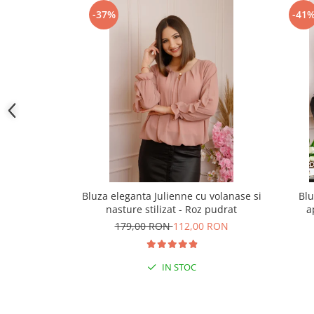
-37%
-41
Bluza eleganta Julienne cu volanase si
Blu
nasture stilizat - Roz pudrat
a
179,00 RON
112,00 RON
IN STOC