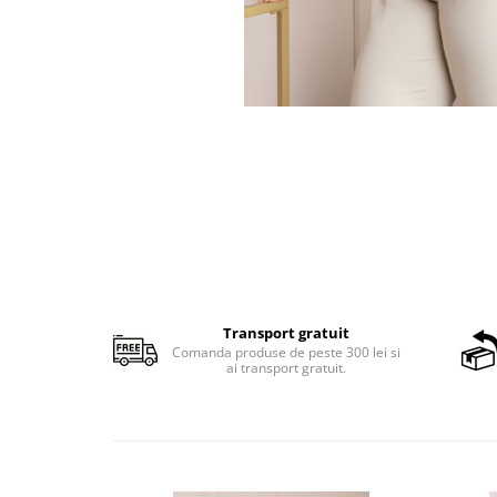
Transport gratuit
Comanda produse de peste 300 lei si
ai transport gratuit.