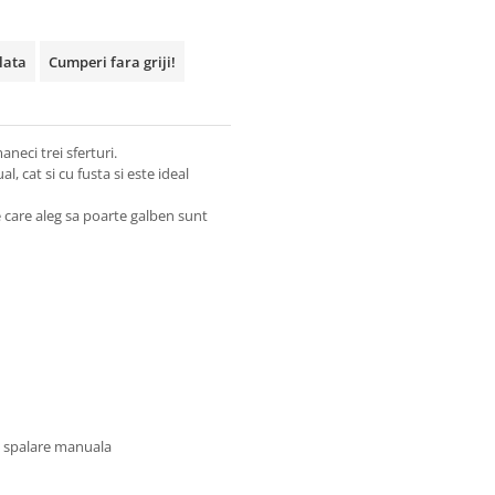
plata
Cumperi fara griji!
aneci trei sferturi.
, cat si cu fusta si este ideal
 care aleg sa poarte galben sunt
u spalare manuala