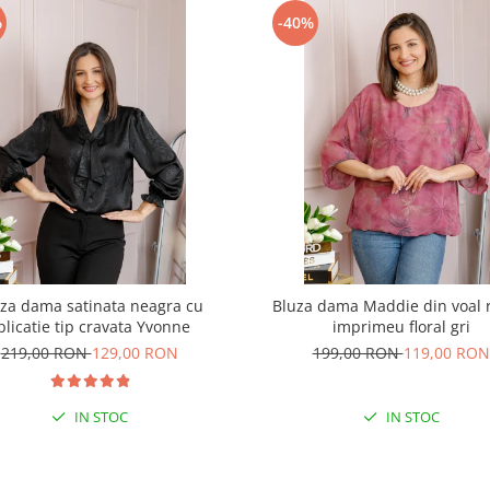
%
-40%
za dama satinata neagra cu
Bluza dama Maddie din voal 
plicatie tip cravata Yvonne
imprimeu floral gri
219,00 RON
129,00 RON
199,00 RON
119,00 RON
IN STOC
IN STOC