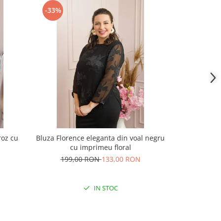
-33%
-41%
roz cu
Bluza Florence eleganta din voal negru
Bluza elegan
cu imprimeu floral
cravata si im
199,00 RON
133,00 RON
201,
IN STOC