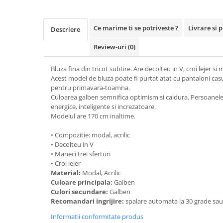
Ce marime ti se potriveste ?
Livrare si 
Descriere
Review-uri
(0)
Bluza fina din tricot subtire. Are decolteu in V, croi lejer si m
Acest model de bluza poate fi purtat atat cu pantaloni casual
pentru primavara-toamna.
Culoarea galben semnifica optimism si caldura. Persoanele
energice, inteligente si increzatoare.
Modelul are 170 cm inaltime.
• Compozitie: modal, acrilic
• Decolteu in V
• Maneci trei sferturi
• Croi lejer
Material:
Modal, Acrilic
Culoare principala:
Galben
Culori secundare:
Galben
Recomandari ingrijire:
spalare automata la 30 grade sa
Informatii conformitate produs