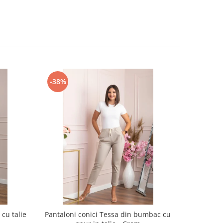
-38%
-31%
cu talie
Pantaloni conici Tessa din bumbac cu
Pantaloni