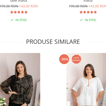
talie inalta
inalta
199,00 RON
143,00 RON
199,00 RON
143,00 RO
IN STOC
IN STOC
PRODUSE SIMILARE
-36%