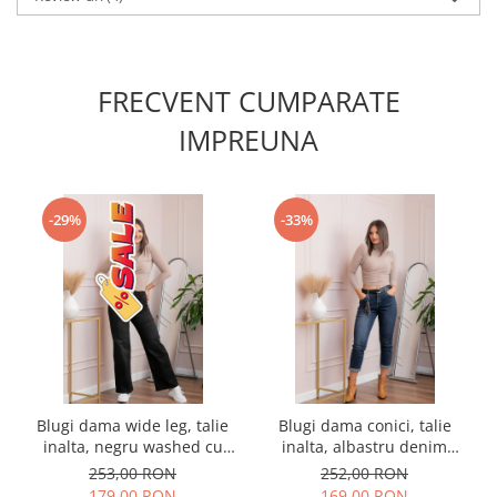
FRECVENT CUMPARATE
IMPREUNA
-29%
-33%
Blugi dama wide leg, talie
Blugi dama conici, talie
inalta, negru washed cu
inalta, albastru denim
buzunar cu strasuri —
prespalat — Holly
253,00 RON
252,00 RON
Britney
179,00 RON
169,00 RON