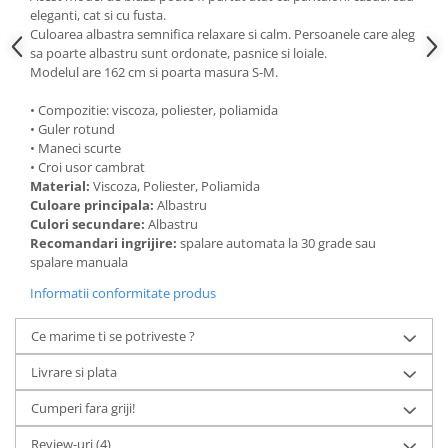
eleganti, cat si cu fusta.
Culoarea albastra semnifica relaxare si calm. Persoanele care aleg
sa poarte albastru sunt ordonate, pasnice si loiale.
Modelul are 162 cm si poarta masura S-M.
• Compozitie: viscoza, poliester, poliamida
• Guler rotund
• Maneci scurte
• Croi usor cambrat
Material:
Viscoza, Poliester, Poliamida
Culoare principala:
Albastru
Culori secundare:
Albastru
Recomandari ingrijire:
spalare automata la 30 grade sau
spalare manuala
Informatii conformitate produs
Ce marime ti se potriveste ?
Livrare si plata
Cumperi fara griji!
Review-uri
(4)