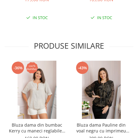
IN STOC
IN STOC
PRODUSE SIMILARE
-36%
-43%
Bluza dama din bumbac
Bluza dama Pauline din
Kerry cu maneci reglabile -
voal negru cu imprimeu
Ecru
floral auriu