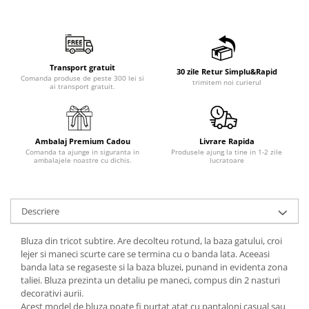
Transport gratuit
30 zile Retur Simplu&Rapid
Comanda produse de peste 300 lei si
trimitem noi curierul
ai transport gratuit.
Ambalaj Premium Cadou
Livrare Rapida
Comanda ta ajunge in siguranta in
Produsele ajung la tine in 1-2 zile
ambalajele noastre cu dichis.
lucratoare
Descriere
Bluza din tricot subtire. Are decolteu rotund, la baza gatului, croi
lejer si maneci scurte care se termina cu o banda lata. Aceeasi
banda lata se regaseste si la baza bluzei, punand in evidenta zona
taliei. Bluza prezinta un detaliu pe maneci, compus din 2 nasturi
decorativi aurii.
Acest model de bluza poate fi purtat atat cu pantaloni casual sau