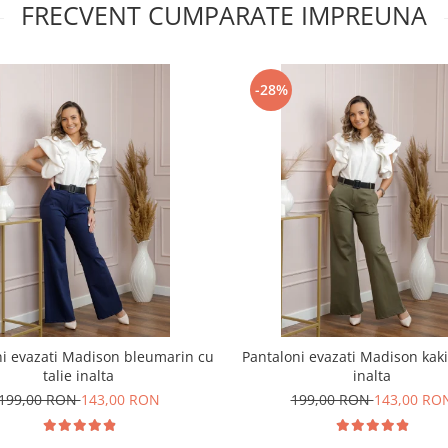
FRECVENT CUMPARATE IMPREUNA
-28%
ni evazati Madison bleumarin cu
Pantaloni evazati Madison kaki 
talie inalta
inalta
199,00 RON
143,00 RON
199,00 RON
143,00 RO