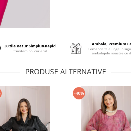
Ambalaj Premium C
30 zile Retur Simplu&Rapid
Comanda ta ajunge in sigu
trimitem noi curierul
ambalajele noastre cu d
PRODUSE ALTERNATIVE
%
-40%