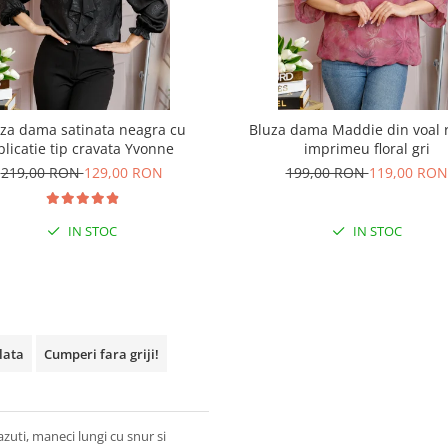
za dama satinata neagra cu
Bluza dama Maddie din voal 
plicatie tip cravata Yvonne
imprimeu floral gri
219,00 RON
129,00 RON
199,00 RON
119,00 RON
IN STOC
IN STOC
plata
Cumperi fara griji!
azuti, maneci lungi cu snur si