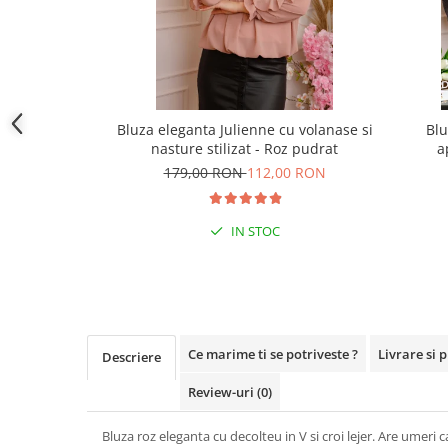
Bluza eleganta Julienne cu volanase si
Blu
nasture stilizat - Roz pudrat
a
179,00 RON
112,00 RON
IN STOC
Ce marime ti se potriveste ?
Livrare si 
Descriere
Review-uri
(0)
Bluza roz eleganta cu decolteu in V si croi lejer. Are umeri c