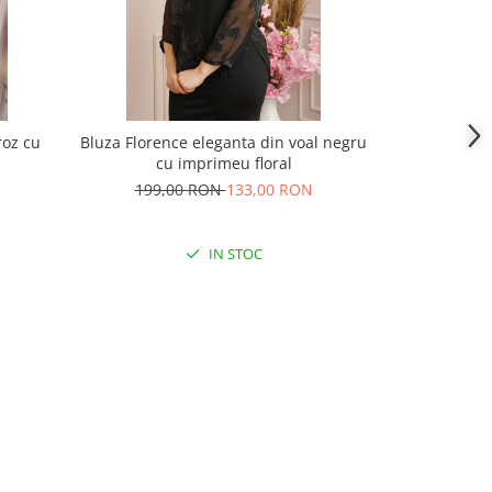
roz cu
Bluza Florence eleganta din voal negru
Bluza elegan
cu imprimeu floral
cravata si im
199,00 RON
133,00 RON
201,
IN STOC