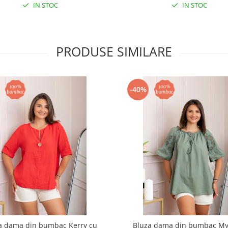
IN STOC
IN STOC
PRODUSE SIMILARE
-40%
a dama din bumbac Kerry cu
Bluza dama din bumbac My