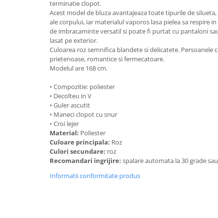
terminatie clopot.
Acest model de bluza avantajeaza toate tipurile de silueta
ale corpului, iar materialul vaporos lasa pielea sa respire in
de imbracaminte versatil si poate fi purtat cu pantaloni sau f
lasat pe exterior.
Culoarea roz semnifica blandete si delicatete. Persoanele c
prietenoase, romantice si fermecatoare.
Modelul are 168 cm.
• Compozitie: poliester
• Decolteu in V
• Guler ascutit
• Maneci clopot cu snur
• Croi lejer
Material:
Poliester
Culoare principala:
Roz
Culori secundare:
roz
Recomandari ingrijire:
spalare automata la 30 grade sa
Informatii conformitate produs