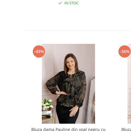
IN STOC
-43%
-36%
Bluza dama Pauline din voal negru cu
Bluz