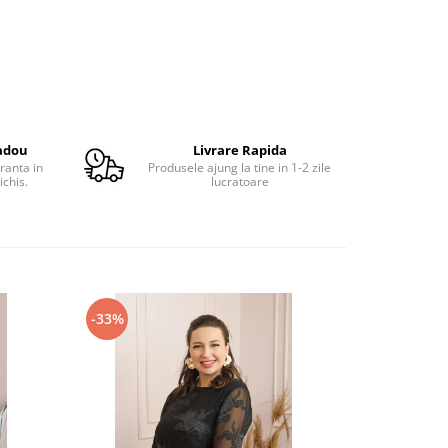
adou
Livrare Rapida
ranta in
Produsele ajung la tine in 1-2 zile
ichis.
lucratoare
-33%
-41%