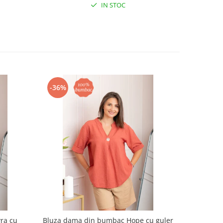
IN STOC
-36%
-36%
ra cu
Bluza dama din bumbac Hope cu guler
Bluza 