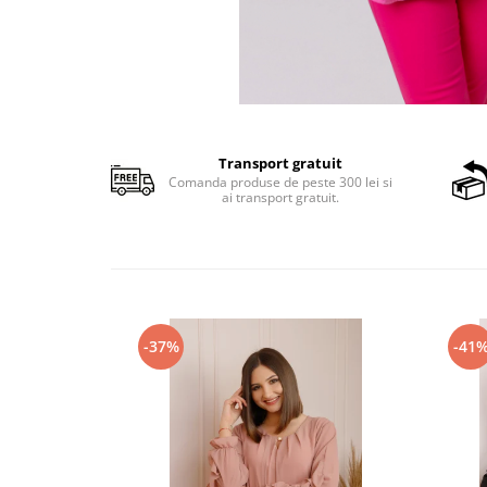
Transport gratuit
Comanda produse de peste 300 lei si
ai transport gratuit.
-37%
-41