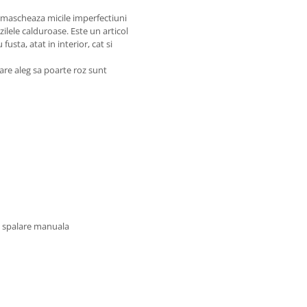
, mascheaza micile imperfectiuni
 zilele calduroase. Este un articol
usta, atat in interior, cat si
are aleg sa poarte roz sunt
u spalare manuala