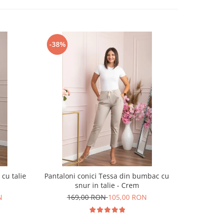
-38%
-31%
cu talie
Pantaloni conici Tessa din bumbac cu
Pantaloni
snur in talie - Crem
N
169,00 RON
105,00 RON
15