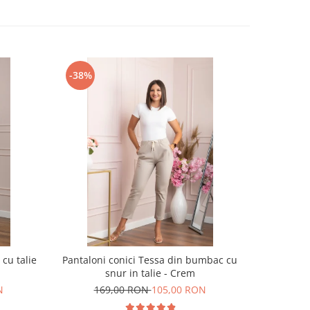
-38%
-31%
cu talie
Pantaloni conici Tessa din bumbac cu
Pantaloni
snur in talie - Crem
N
169,00 RON
105,00 RON
15