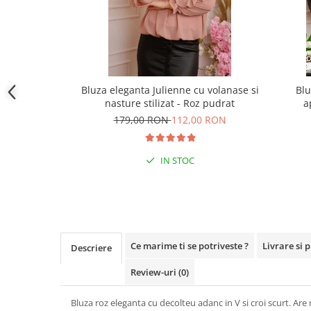
Bluza eleganta Julienne cu volanase si
Blu
nasture stilizat - Roz pudrat
a
179,00 RON
112,00 RON
IN STOC
Ce marime ti se potriveste ?
Livrare si 
Descriere
Review-uri
(0)
Bluza roz eleganta cu decolteu adanc in V si croi scurt. Are