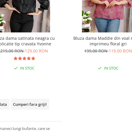
za dama satinata neagra cu
Bluza dama Maddie din voal 
plicatie tip cravata Yvonne
imprimeu floral gri
219,00 RON
129,00 RON
199,00 RON
119,00 RON
IN STOC
IN STOC
plata
Cumperi fara griji!
 maneci lungi bufante, care se