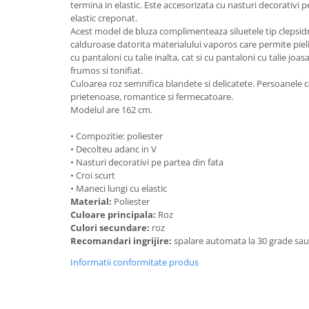
termina in elastic. Este accesorizata cu nasturi decorativi pe
elastic creponat.
Acest model de bluza complimenteaza siluetele tip clepsidra 
calduroase datorita materialului vaporos care permite pielii
cu pantaloni cu talie inalta, cat si cu pantaloni cu talie j
frumos si tonifiat.
Culoarea roz semnifica blandete si delicatete. Persoanele c
prietenoase, romantice si fermecatoare.
Modelul are 162 cm.
• Compozitie: poliester
• Decolteu adanc in V
• Nasturi decorativi pe partea din fata
• Croi scurt
• Maneci lungi cu elastic
Material:
Poliester
Culoare principala:
Roz
Culori secundare:
roz
Recomandari ingrijire:
spalare automata la 30 grade sa
Informatii conformitate produs