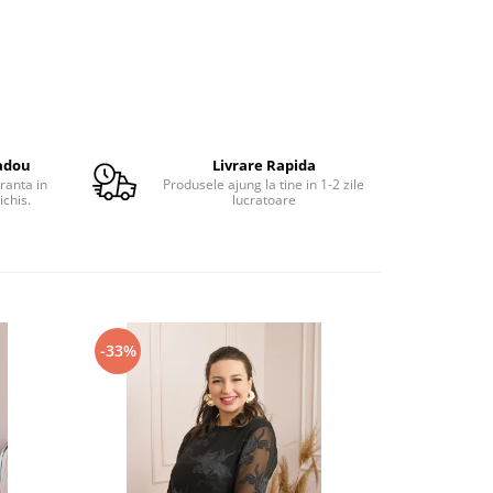
adou
Livrare Rapida
ranta in
Produsele ajung la tine in 1-2 zile
ichis.
lucratoare
-33%
-41%