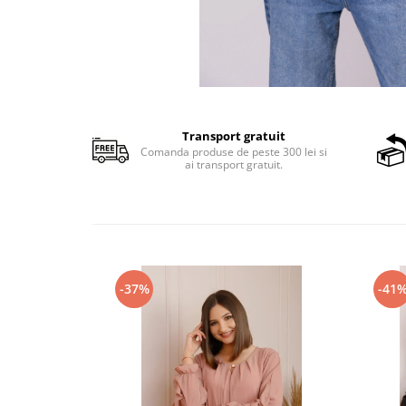
Transport gratuit
Comanda produse de peste 300 lei si
ai transport gratuit.
-37%
-41