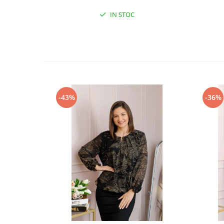
IN STOC
-43%
-36%