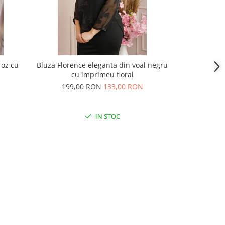
roz cu
Bluza Florence eleganta din voal negru
Bluza elegan
cu imprimeu floral
cravata si im
199,00 RON
133,00 RON
201,
IN STOC