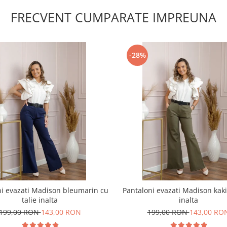
FRECVENT CUMPARATE IMPREUNA
-28%
ni evazati Madison bleumarin cu
Pantaloni evazati Madison kaki 
talie inalta
inalta
199,00 RON
143,00 RON
199,00 RON
143,00 RO