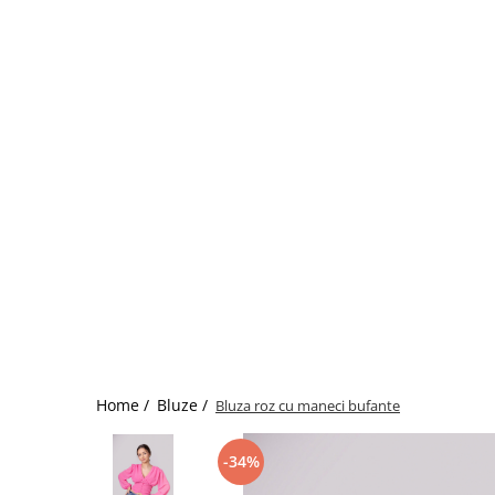
Home /
Bluze /
Bluza roz cu maneci bufante
-34%