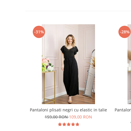
-31%
-28%
Pantaloni plisati negri cu elastic in talie
Pantalo
159,00 RON
109,00 RON