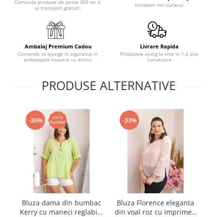
Comanda produse de peste 300 lei si
trimitem noi curierul
ai transport gratuit.
Ambalaj Premium Cadou
Livrare Rapida
Comanda ta ajunge in siguranta in
Produsele ajung la tine in 1-2 zile
ambalajele noastre cu dichis.
lucratoare
PRODUSE ALTERNATIVE
-36%
-33%
Bluza dama din bumbac
Bluza Florence eleganta
B
Kerry cu maneci reglabile
din voal roz cu imprimeu
gul