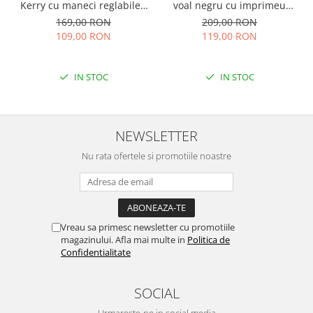
Kerry cu maneci reglabile -
voal negru cu imprimeu
Ecru
floral auriu
169,00 RON
209,00 RON
109,00 RON
119,00 RON
IN STOC
IN STOC
NEWSLETTER
Nu rata ofertele si promotiile noastre
Vreau sa primesc newsletter cu promotiile
magazinului. Afla mai multe in
Politica de
Confidentialitate
SOCIAL