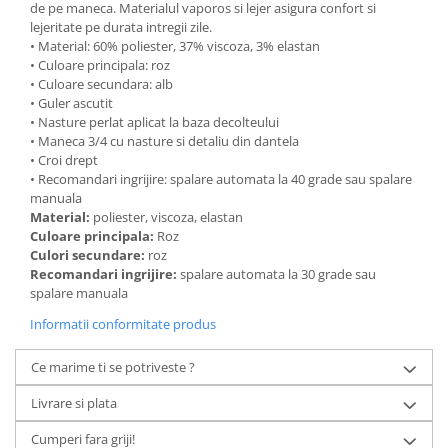
de pe maneca. Materialul vaporos si lejer asigura confort si
lejeritate pe durata intregii zile.
• Material: 60% poliester, 37% viscoza, 3% elastan
• Culoare principala: roz
• Culoare secundara: alb
• Guler ascutit
• Nasture perlat aplicat la baza decolteului
• Maneca 3/4 cu nasture si detaliu din dantela
• Croi drept
• Recomandari ingrijire: spalare automata la 40 grade sau spalare
manuala
Material:
poliester, viscoza, elastan
Culoare principala:
Roz
Culori secundare:
roz
Recomandari ingrijire:
spalare automata la 30 grade sau
spalare manuala
Informatii conformitate produs
Ce marime ti se potriveste ?
Livrare si plata
Cumperi fara griji!