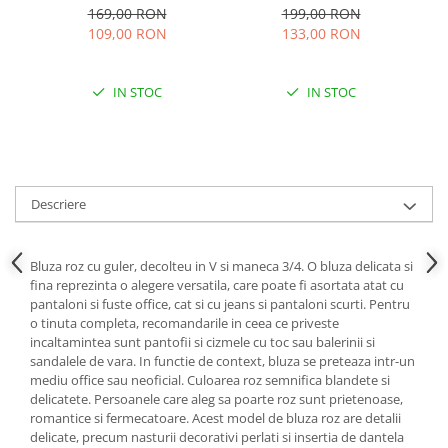
- Verde lime
floral
169,00 RON
199,00 RON
109,00 RON
133,00 RON
IN STOC
IN STOC
Descriere
Bluza roz cu guler, decolteu in V si maneca 3/4. O bluza delicata si
fina reprezinta o alegere versatila, care poate fi asortata atat cu
pantaloni si fuste office, cat si cu jeans si pantaloni scurti. Pentru
o tinuta completa, recomandarile in ceea ce priveste
incaltamintea sunt pantofii si cizmele cu toc sau balerinii si
sandalele de vara. In functie de context, bluza se preteaza intr-un
mediu office sau neoficial. Culoarea roz semnifica blandete si
delicatete. Persoanele care aleg sa poarte roz sunt prietenoase,
romantice si fermecatoare. Acest model de bluza roz are detalii
delicate, precum nasturii decorativi perlati si insertia de dantela