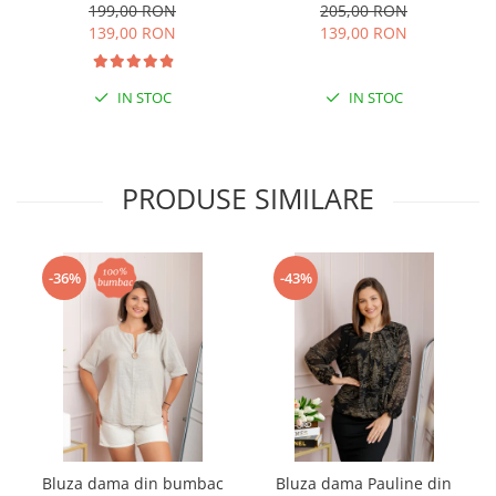
verde pastel
199,00 RON
205,00 RON
139,00 RON
139,00 RON
IN STOC
IN STOC
PRODUSE SIMILARE
-36%
-43%
Bluza dama din bumbac
Bluza dama Pauline din