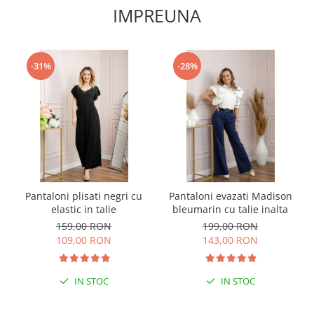
IMPREUNA
-31%
-28%
Pantaloni plisati negri cu
Pantaloni evazati Madison
elastic in talie
bleumarin cu talie inalta
159,00 RON
199,00 RON
109,00 RON
143,00 RON
IN STOC
IN STOC