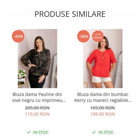
PRODUSE SIMILARE
-43%
-36%
Bluza dama Pauline din
Bluza dama din bumbac
voal negru cu imprimeu
Kerry cu maneci reglabile -
floral auriu
Rosu
209,00 RON
169,00 RON
119,00 RON
109,00 RON
IN STOC
IN STOC