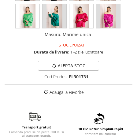
Masura
:
Marime unica
STOC EPUIZAT
Durata de livrare:
1 -2 zile lucratoare
ALERTA STOC
Cod Produs:
FL301731
Adauga la Favorite
Transport gratuit
30 zile Retur Simplu&Rapid
Comanda produse de peste 300 lei si
trimitem noi curierul
ai transport gratuit.