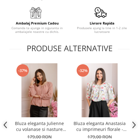
Ambalaj Premium Cadou
Livrare Rapida
Comanda ta ajunge in siguranta in
Produsele ajung la tine in 1-2 zile
ambalajele noastre cu dichis.
lucratoare
PRODUSE ALTERNATIVE
-37%
-32%
Bluza eleganta Julienne
Bluza eleganta Anastasia
cu volanase si nasture
cu imprimeuri florale -
n
stilizat - Roz pudrat
Ivoire
179,00 RON
179,00 RON