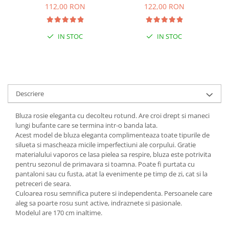
112,00 RON
122,00 RON
IN STOC
IN STOC
Descriere
Bluza rosie eleganta cu decolteu rotund. Are croi drept si maneci
lungi bufante care se termina intr-o banda lata.
Acest model de bluza eleganta complimenteaza toate tipurile de
silueta si mascheaza micile imperfectiuni ale corpului. Gratie
materialului vaporos ce lasa pielea sa respire, bluza este potrivita
pentru sezonul de primavara si toamna. Poate fi purtata cu
pantaloni sau cu fusta, atat la evenimente pe timp de zi, cat si la
petreceri de seara.
Culoarea rosu semnifica putere si independenta. Persoanele care
aleg sa poarte rosu sunt active, indraznete si pasionale.
Modelul are 170 cm inaltime.