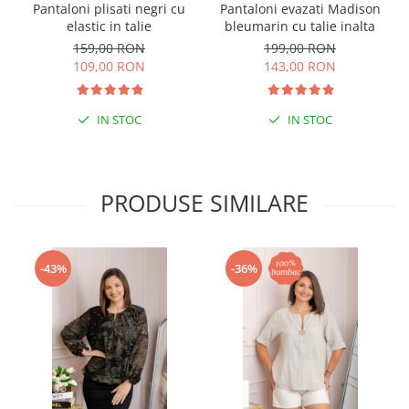
Pantaloni plisati negri cu
Pantaloni evazati Madison
elastic in talie
bleumarin cu talie inalta
159,00 RON
199,00 RON
109,00 RON
143,00 RON
IN STOC
IN STOC
PRODUSE SIMILARE
-43%
-36%