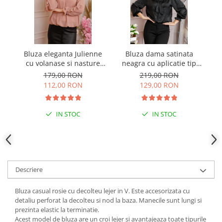
Bluza eleganta Julienne
Bluza dama satinata
B
cu volanase si nasture
neagra cu aplicatie tip
stilizat - Roz pudrat
cravata Yvonne
179,00 RON
219,00 RON
112,00 RON
129,00 RON
IN STOC
IN STOC
Descriere
Bluza casual rosie cu decolteu lejer in V. Este accesorizata cu
detaliu perforat la decolteu si nod la baza. Manecile sunt lungi si
prezinta elastic la terminatie.
Acest model de bluza are un croi lejer si avantajeaza toate tipurile