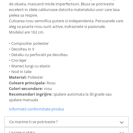
de silueta, mascand micile imperfectiuni. Bluza se potriveste
excelent in zilele calduroase datorita materialului usor care lasa
pielea sa respire.
Culoarea rosu semnifica putere si independenta. Persoanele care
aleg sa poarte rosu sunt active, indraznete si pasionale.
Modelul are 162 cm.
• Compozitie: poliester
• Decolteu in V
• Detaliu cu perforatii pe decolteu
• Croi lejer
• Maneci lungi cu elastic
• Nod in talie
Material:
Poliester
Culoare principala:
Rosu
Culori secundare:
rosu
Recomandari ingrijire:
spalare automata la 30 grade sau
spalare manuala
Informatii conformitate produs
Ce marime ti se potriveste ?
Livrare si plata