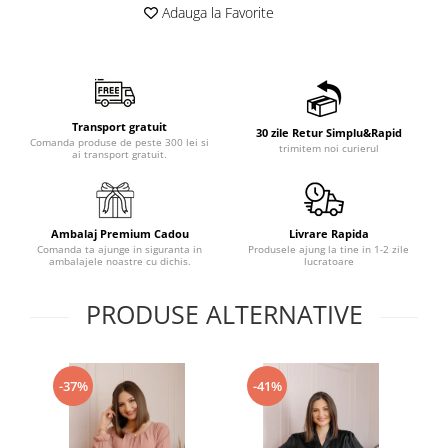
Adauga la Favorite
Transport gratuit
30 zile Retur Simplu&Rapid
Comanda produse de peste 300 lei si
trimitem noi curierul
ai transport gratuit.
Ambalaj Premium Cadou
Livrare Rapida
Comanda ta ajunge in siguranta in
Produsele ajung la tine in 1-2 zile
ambalajele noastre cu dichis.
lucratoare
PRODUSE ALTERNATIVE
-37%
-41%