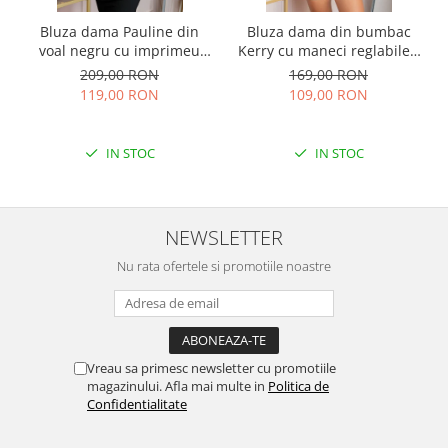
Bluza dama Pauline din
Bluza dama din bumbac
voal negru cu imprimeu
Kerry cu maneci reglabile -
floral auriu
Ecru
209,00 RON
169,00 RON
119,00 RON
109,00 RON
IN STOC
IN STOC
NEWSLETTER
Nu rata ofertele si promotiile noastre
Vreau sa primesc newsletter cu promotiile
magazinului. Afla mai multe in
Politica de
Confidentialitate