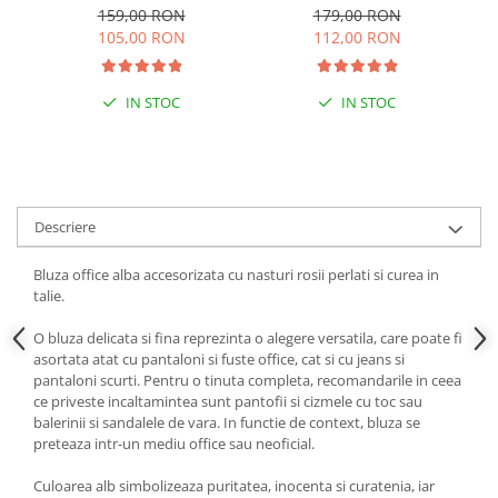
orange
stilizat - Roz pudrat
159,00 RON
179,00 RON
105,00 RON
112,00 RON
IN STOC
IN STOC
Descriere
Bluza office alba accesorizata cu nasturi rosii perlati si curea in
talie.
O bluza delicata si fina reprezinta o alegere versatila, care poate fi
asortata atat cu pantaloni si fuste office, cat si cu jeans si
pantaloni scurti. Pentru o tinuta completa, recomandarile in ceea
ce priveste incaltamintea sunt pantofii si cizmele cu toc sau
balerinii si sandalele de vara. In functie de context, bluza se
preteaza intr-un mediu office sau neoficial.
Culoarea alb simbolizeaza puritatea, inocenta si curatenia, iar