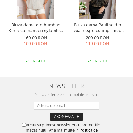
Bluza dama din bumbac
Bluza dama Pauline din
Kerry cu maneci reglabile -
voal negru cu imprimeu
Ecru
floral auriu
169,00 RON
209,00 RON
109,00 RON
119,00 RON
IN STOC
IN STOC
NEWSLETTER
Nu rata ofertele si promotiile noastre
Vreau sa primesc newsletter cu promotiile
magazinului. Afla mai multe in
Politica de