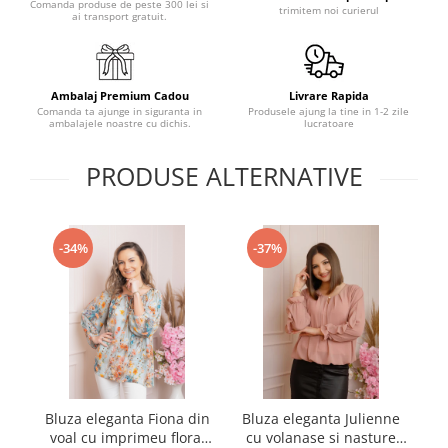
Comanda produse de peste 300 lei si
trimitem noi curierul
ai transport gratuit.
Ambalaj Premium Cadou
Livrare Rapida
Comanda ta ajunge in siguranta in
Produsele ajung la tine in 1-2 zile
ambalajele noastre cu dichis.
lucratoare
PRODUSE ALTERNATIVE
-34%
-37%
Bluza eleganta Fiona din
Bluza eleganta Julienne
Bl
voal cu imprimeu floral
cu volanase si nasture
c