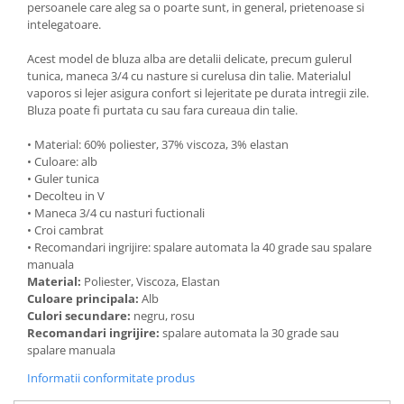
persoanele care aleg sa o poarte sunt, in general, prietenoase si
intelegatoare.
Acest model de bluza alba are detalii delicate, precum gulerul
tunica, maneca 3/4 cu nasture si curelusa din talie. Materialul
vaporos si lejer asigura confort si lejeritate pe durata intregii zile.
Bluza poate fi purtata cu sau fara cureaua din talie.
• Material: 60% poliester, 37% viscoza, 3% elastan
• Culoare: alb
• Guler tunica
• Decolteu in V
• Maneca 3/4 cu nasturi fuctionali
• Croi cambrat
• Recomandari ingrijire: spalare automata la 40 grade sau spalare
manuala
Material:
Poliester, Viscoza, Elastan
Culoare principala:
Alb
Culori secundare:
negru, rosu
Recomandari ingrijire:
spalare automata la 30 grade sau
spalare manuala
Informatii conformitate produs