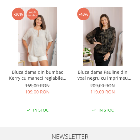
-36%
-43%
Bluza dama din bumbac
Bluza dama Pauline din
Kerry cu maneci reglabile -
voal negru cu imprimeu
Ecru
floral auriu
169,00 RON
209,00 RON
109,00 RON
119,00 RON
IN STOC
IN STOC
NEWSLETTER