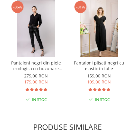
-36%
-31%
Pantaloni negri din piele
Pantaloni plisati negri cu
ecologica cu buzunare
elastic in talie
functionale
279,00 RON
159,00 RON
179,00 RON
109,00 RON
IN STOC
IN STOC
PRODUSE SIMILARE