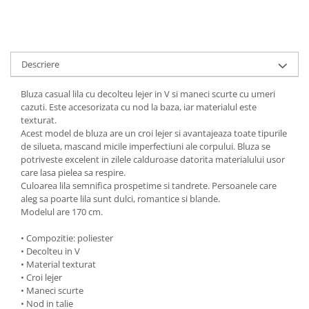
Descriere
Bluza casual lila cu decolteu lejer in V si maneci scurte cu umeri
cazuti. Este accesorizata cu nod la baza, iar materialul este
texturat.
Acest model de bluza are un croi lejer si avantajeaza toate tipurile
de silueta, mascand micile imperfectiuni ale corpului. Bluza se
potriveste excelent in zilele calduroase datorita materialului usor
care lasa pielea sa respire.
Culoarea lila semnifica prospetime si tandrete. Persoanele care
aleg sa poarte lila sunt dulci, romantice si blande.
Modelul are 170 cm.
• Compozitie: poliester
• Decolteu in V
• Material texturat
• Croi lejer
• Maneci scurte
• Nod in talie