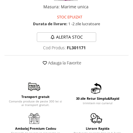
Masura
:
Marime unica
STOC EPUIZAT
Durata de livrare:
1 -2 zile lucratoare
ALERTA STOC
Cod Produs:
FL301171
Adauga la Favorite
Transport gratuit
30 zile Retur Simplu&Rapid
Comanda produse de peste 300 lei si
trimitem noi curierul
ai transport gratuit.
Ambalaj Premium Cadou
Livrare Rapida