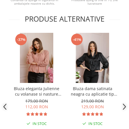
Comanda ta ajunge in siguranta in
Produsele ajung la tine in 1-2 zile
ambalajele noastre cu dichis.
lucratoare
PRODUSE ALTERNATIVE
-37%
-41%
Bluza eleganta Julienne
Bluza dama satinata
B
cu volanase si nasture
neagra cu aplicatie tip
stilizat - Roz pudrat
cravata Yvonne
179,00 RON
219,00 RON
112,00 RON
129,00 RON
IN STOC
IN STOC