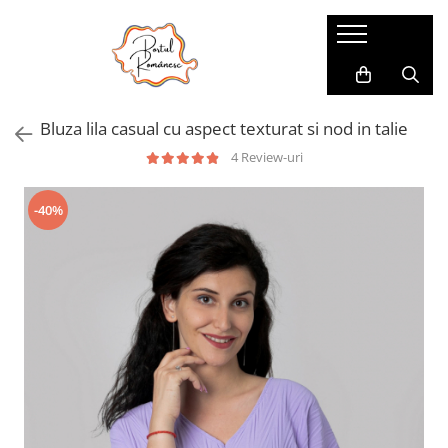
Pijamale
Imbracaminte copii
Pijamale Dama
Imbracaminte Fetite
Bluza lila casual cu aspect texturat si nod in talie
Pijamale Dama Marimi Mari
Imbracaminte Baieti
4 Review-uri
Halate
Pijamale Baieti
-40%
Pijamale Fetite