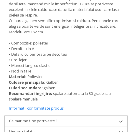
de silueta, mascand micile imperfectiuni. Bluza se potriveste
excelent in zilele calduroase datorita materialului usor care lasa
pielea sa respire.
Culoarea galben semnifica optimism si caldura. Persoanele care
aleg sa poarte verde sunt energice, inteligente si increzatoare.
Modelul are 162 cm.
• Compozitie: poliester
• Decolteu in V
• Detaliu cu perforatii pe decolteu
• Croi lejer
• Maneci lungi cu elastic
• Nod in talie
Material:
Poliester
Culoare principala:
Galben
Culori secundare:
galben
Recomandari ingrijire:
spalare automata la 30 grade sau
spalare manuala
Informatii conformitate produs
Ce marime ti se potriveste ?
Livrare si plata