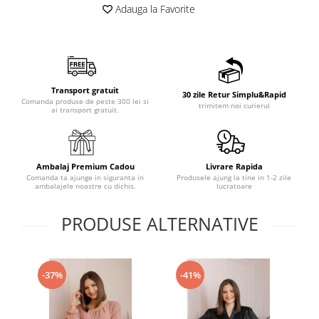
Adauga la Favorite
Transport gratuit
30 zile Retur Simplu&Rapid
Comanda produse de peste 300 lei si
trimitem noi curierul
ai transport gratuit.
Ambalaj Premium Cadou
Livrare Rapida
Comanda ta ajunge in siguranta in
Produsele ajung la tine in 1-2 zile
ambalajele noastre cu dichis.
lucratoare
PRODUSE ALTERNATIVE
-37%
-41%