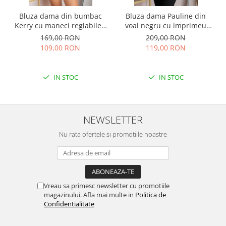
Bluza dama din bumbac
Bluza dama Pauline din
Kerry cu maneci reglabile -
voal negru cu imprimeu
Ecru
floral auriu
169,00 RON
209,00 RON
109,00 RON
119,00 RON
IN STOC
IN STOC
NEWSLETTER
Nu rata ofertele si promotiile noastre
Vreau sa primesc newsletter cu promotiile
magazinului. Afla mai multe in
Politica de
Confidentialitate