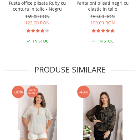
Fusta office plisata Ruby cu
Pantaloni plisati negri cu
centura in talie - Negru
elastic in talie
169,00 RON
159,00 RON
122,00 RON
109,00 RON
IN STOC
IN STOC
PRODUSE SIMILARE
-36%
-43%