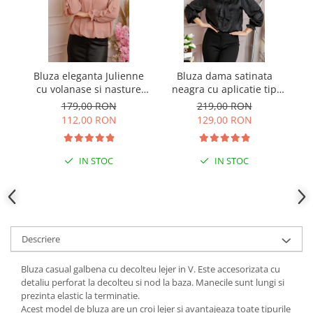
Bluza eleganta Julienne
Bluza dama satinata
B
cu volanase si nasture
neagra cu aplicatie tip
stilizat - Roz pudrat
cravata Yvonne
179,00 RON
219,00 RON
112,00 RON
129,00 RON
IN STOC
IN STOC
Descriere
Bluza casual galbena cu decolteu lejer in V. Este accesorizata cu
detaliu perforat la decolteu si nod la baza. Manecile sunt lungi si
prezinta elastic la terminatie.
Acest model de bluza are un croi lejer si avantajeaza toate tipurile