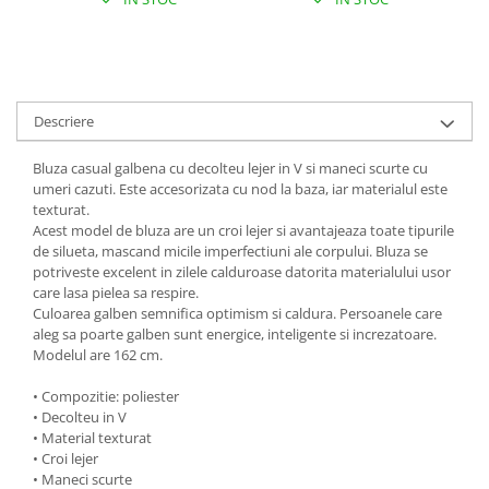
Descriere
Bluza casual galbena cu decolteu lejer in V si maneci scurte cu
umeri cazuti. Este accesorizata cu nod la baza, iar materialul este
texturat.
Acest model de bluza are un croi lejer si avantajeaza toate tipurile
de silueta, mascand micile imperfectiuni ale corpului. Bluza se
potriveste excelent in zilele calduroase datorita materialului usor
care lasa pielea sa respire.
Culoarea galben semnifica optimism si caldura. Persoanele care
aleg sa poarte galben sunt energice, inteligente si increzatoare.
Modelul are 162 cm.
• Compozitie: poliester
• Decolteu in V
• Material texturat
• Croi lejer
• Maneci scurte