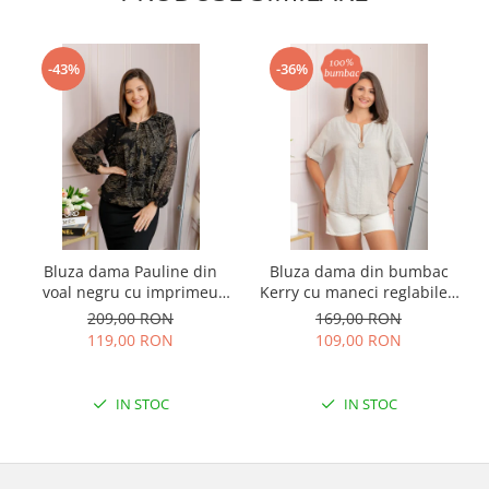
-43%
-36%
Bluza dama Pauline din
Bluza dama din bumbac
voal negru cu imprimeu
Kerry cu maneci reglabile -
floral auriu
Ecru
209,00 RON
169,00 RON
119,00 RON
109,00 RON
IN STOC
IN STOC