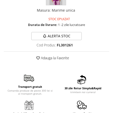
Masura
:
Marime unica
STOC EPUIZAT
Durata de livrare:
1 -2 zile lucratoare
ALERTA STOC
Cod Produs:
FL301261
Adauga la Favorite
Transport gratuit
30 zile Retur Simplu&Rapid
Comanda produse de peste 300 lei si
trimitem noi curierul
ai transport gratuit.