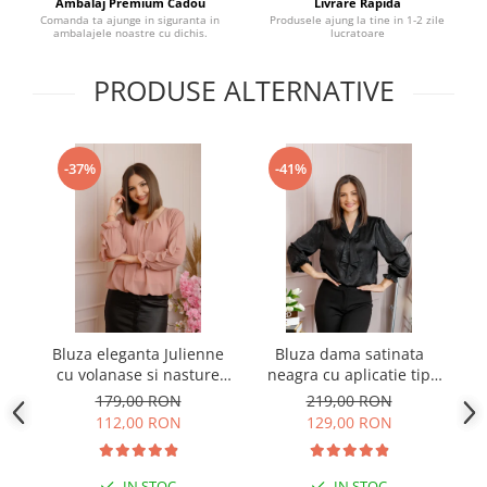
Ambalaj Premium Cadou
Livrare Rapida
Comanda ta ajunge in siguranta in
Produsele ajung la tine in 1-2 zile
ambalajele noastre cu dichis.
lucratoare
PRODUSE ALTERNATIVE
-37%
-41%
Bluza eleganta Julienne
Bluza dama satinata
B
cu volanase si nasture
neagra cu aplicatie tip
stilizat - Roz pudrat
cravata Yvonne
179,00 RON
219,00 RON
112,00 RON
129,00 RON
IN STOC
IN STOC