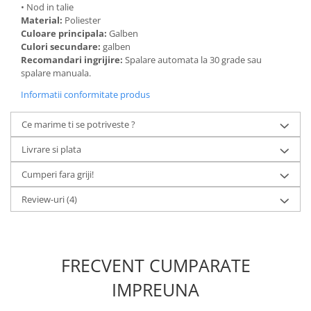
• Nod in talie
Material:
Poliester
Culoare principala:
Galben
Culori secundare:
galben
Recomandari ingrijire:
Spalare automata la 30 grade sau
spalare manuala.
Informatii conformitate produs
Ce marime ti se potriveste ?
Livrare si plata
Cumperi fara griji!
Review-uri
(4)
FRECVENT CUMPARATE
IMPREUNA