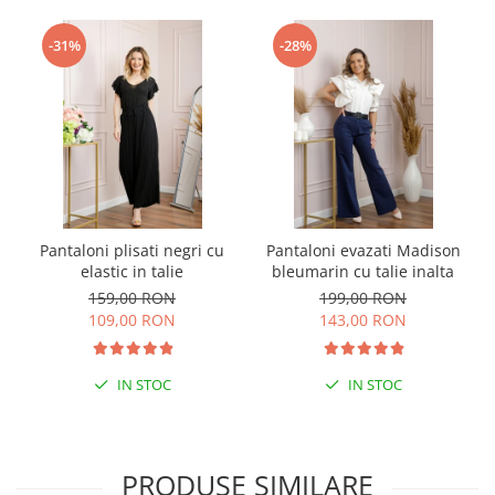
-31%
-28%
Pantaloni plisati negri cu
Pantaloni evazati Madison
elastic in talie
bleumarin cu talie inalta
159,00 RON
199,00 RON
109,00 RON
143,00 RON
IN STOC
IN STOC
PRODUSE SIMILARE